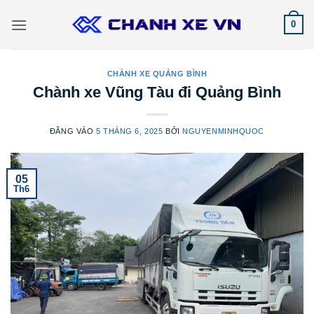
Bỏ
0
qua
nội
dung
CHÀNH XE QUẢNG BÌNH
Chành xe Vũng Tàu đi Quảng Bình
ĐĂNG VÀO
5 THÁNG 6, 2025
BỞI
NGUYENMINHQUOC
05
Th6