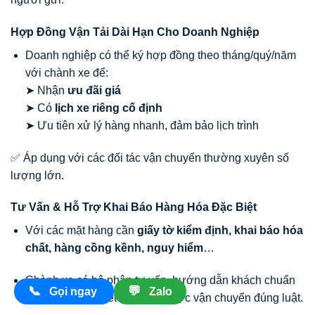
Hợp Đồng Vận Tải Dài Hạn Cho Doanh Nghiệp
Doanh nghiệp có thể ký hợp đồng theo tháng/quý/năm
với chành xe để:
➤ Nhận
ưu đãi giá
➤ Có
lịch xe riêng cố định
➤ Ưu tiên xử lý hàng nhanh, đảm bảo lịch trình
✅ Áp dụng với các đối tác vận chuyển thường xuyên số
lượng lớn.
Tư Vấn & Hỗ Trợ Khai Báo Hàng Hóa Đặc Biệt
Với các mặt hàng cần
giấy tờ kiểm định, khai báo hóa
chất, hàng cồng kềnh, nguy hiểm
…
Chành xe có bộ phận tư vấn, hướng dẫn khách chuẩn
📞
💬
Gọi ngay
Zalo
bị giấy tờ cần thiết để hàng được vận chuyển đúng luật.