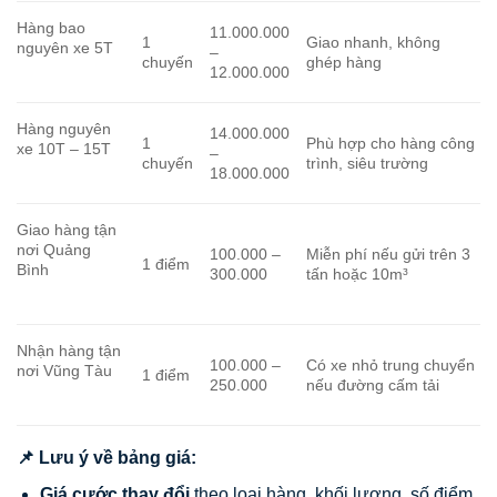
Hàng bao
11.000.000
1
Giao nhanh, không
nguyên xe 5T
–
chuyến
ghép hàng
12.000.000
Hàng nguyên
14.000.000
1
Phù hợp cho hàng công
xe 10T – 15T
–
chuyến
trình, siêu trường
18.000.000
Giao hàng tận
nơi Quảng
100.000 –
Miễn phí nếu gửi trên 3
1 điểm
Bình
300.000
tấn hoặc 10m³
Nhận hàng tận
100.000 –
Có xe nhỏ trung chuyển
nơi Vũng Tàu
1 điểm
250.000
nếu đường cấm tải
📌 Lưu ý về bảng giá:
Giá cước thay đổi
theo loại hàng, khối lượng, số điểm