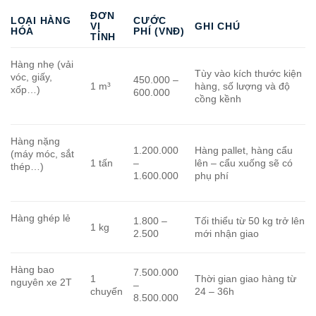
ĐƠN
LOẠI HÀNG
CƯỚC
VỊ
GHI CHÚ
HÓA
PHÍ (VNĐ)
TÍNH
Hàng nhẹ (vải
Tùy vào kích thước kiện
vóc, giấy,
450.000 –
1 m³
hàng, số lượng và độ
xốp…)
600.000
cồng kềnh
Hàng nặng
1.200.000
Hàng pallet, hàng cẩu
(máy móc, sắt
1 tấn
–
lên – cẩu xuống sẽ có
thép…)
1.600.000
phụ phí
Hàng ghép lẻ
1.800 –
Tối thiểu từ 50 kg trở lên
1 kg
2.500
mới nhận giao
Hàng bao
7.500.000
1
Thời gian giao hàng từ
nguyên xe 2T
–
chuyến
24 – 36h
8.500.000