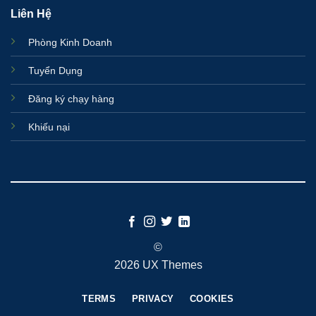
Liên Hệ
Phòng Kinh Doanh
Tuyển Dụng
Đăng ký chạy hàng
Khiếu nại
©
2026 UX Themes
TERMS
PRIVACY
COOKIES