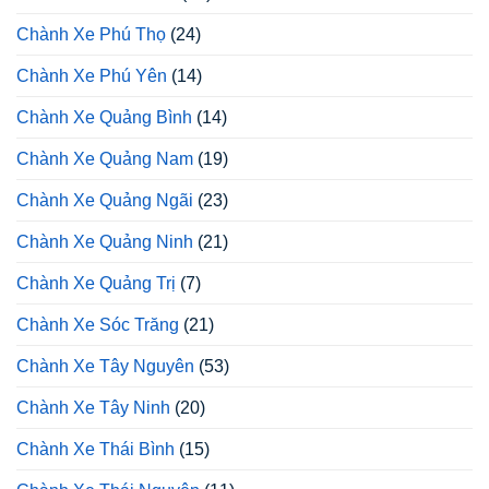
Chành Xe Phú Thọ
(24)
Chành Xe Phú Yên
(14)
Chành Xe Quảng Bình
(14)
Chành Xe Quảng Nam
(19)
Chành Xe Quảng Ngãi
(23)
Chành Xe Quảng Ninh
(21)
Chành Xe Quảng Trị
(7)
Chành Xe Sóc Trăng
(21)
Chành Xe Tây Nguyên
(53)
Chành Xe Tây Ninh
(20)
Chành Xe Thái Bình
(15)