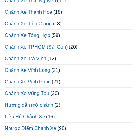
Chành Xe Thái Nguyên
(11)
Chành Xe Thanh Hóa
(18)
Chành Xe Tiền Giang
(13)
Chành Xe Tổng Hợp
(59)
Chành Xe TPHCM (Sài Gòn)
(20)
Chành Xe Trà Vinh
(12)
Chành Xe Vĩnh Long
(21)
Chành Xe Vĩnh Phúc
(21)
Chành Xe Vũng Tàu
(20)
Hướng dẫn mở chành
(2)
Liên Hệ Chành Xe
(16)
Nhược Điểm Chành Xe
(98)