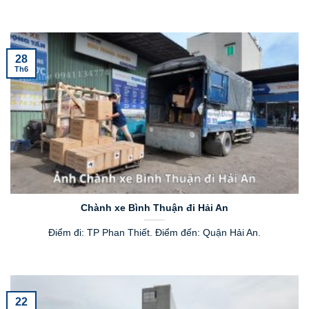
28
Th6
Chành xe Bình Thuận đi Hải An
Điểm đi: TP Phan Thiết. Điểm đến: Quận Hải An.
22