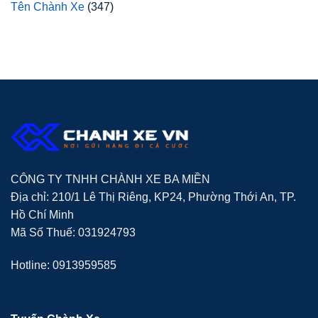
Tên Chành Xe
(347)
CÔNG TY TNHH CHÀNH XE BA MIỀN
Địa chỉ: 210/1 Lê Thị Riêng, KP24, Phường Thới An, TP.
Hồ Chí Minh
Mã Số Thuế: 031924793
Hotline: 0913959585