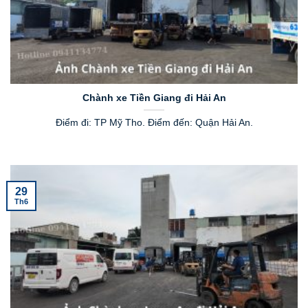
Chành xe Tiền Giang đi Hải An
Điểm đi: TP Mỹ Tho. Điểm đến: Quận Hải An.
29
Th6