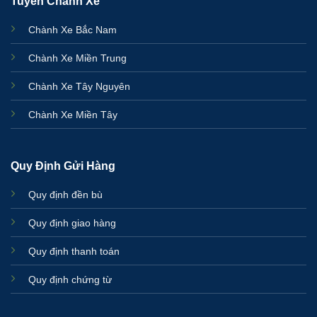
Tuyến Chành Xe
Chành Xe Bắc Nam
Chành Xe Miền Trung
Chành Xe Tây Nguyên
Chành Xe Miền Tây
Quy Định Gửi Hàng
Quy định đền bù
Quy định giao hàng
Quy định thanh toán
Quy định chứng từ