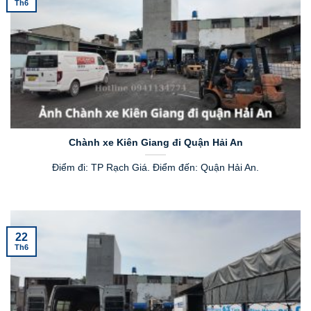
Th6
Chành xe Kiên Giang đi Quận Hải An
Điểm đi: TP Rạch Giá. Điểm đến: Quận Hải An.
22
Th6