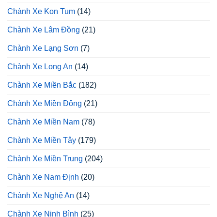
Chành Xe Kon Tum
(14)
Chành Xe Lâm Đồng
(21)
Chành Xe Lạng Sơn
(7)
Chành Xe Long An
(14)
Chành Xe Miền Bắc
(182)
Chành Xe Miền Đông
(21)
Chành Xe Miền Nam
(78)
Chành Xe Miền Tây
(179)
Chành Xe Miền Trung
(204)
Chành Xe Nam Định
(20)
Chành Xe Nghệ An
(14)
Chành Xe Ninh Bình
(25)