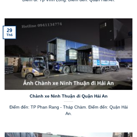
29
Th6
Chành xe Ninh Thuận đi Quận Hải An
Điểm đến: TP Phan Rang - Tháp Chàm. Điểm đến: Quận Hải
An.