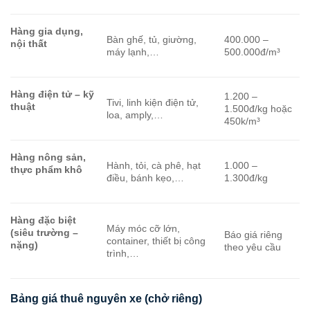
Hàng gia dụng,
Bàn ghế, tủ, giường,
400.000 –
nội thất
máy lạnh,…
500.000đ/m³
Hàng điện tử – kỹ
1.200 –
Tivi, linh kiện điện tử,
thuật
1.500đ/kg hoặc
loa, amply,…
450k/m³
Hàng nông sản,
Hành, tỏi, cà phê, hạt
1.000 –
thực phẩm khô
điều, bánh kẹo,…
1.300đ/kg
Hàng đặc biệt
Máy móc cỡ lớn,
(siêu trường –
Báo giá riêng
container, thiết bị công
nặng)
theo yêu cầu
trình,…
Bảng giá thuê nguyên xe (chở riêng)