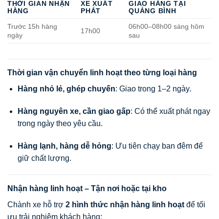
THỜI GIAN NHẬN
XE XUẤT
GIAO HÀNG TẠI
HÀNG
PHÁT
QUẢNG BÌNH
Trước 15h hàng
06h00–08h00 sáng hôm
17h00
ngày
sau
Thời gian vận chuyển linh hoạt theo từng loại hàng
Hàng nhỏ lẻ, ghép chuyến
: Giao trong 1–2 ngày.
Hàng nguyên xe, cần giao gấp
: Có thể xuất phát ngay
trong ngày theo yêu cầu.
Hàng lạnh, hàng dễ hỏng
: Ưu tiên chạy ban đêm để
giữ chất lượng.
Nhận hàng linh hoạt – Tận nơi hoặc tại kho
Chành xe hỗ trợ
2 hình thức nhận hàng linh hoạt
để tối
ưu trải nghiệm khách hàng: