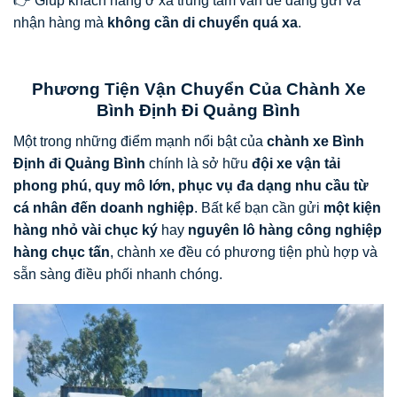
👉 Giúp khách hàng ở xa trung tâm vẫn dễ dàng gửi và
nhận hàng mà
không cần di chuyển quá xa
.
Phương Tiện Vận Chuyển Của Chành Xe
Bình Định Đi Quảng Bình
Một trong những điểm mạnh nổi bật của
chành xe Bình
Định đi Quảng Bình
chính là sở hữu
đội xe vận tải
phong phú, quy mô lớn, phục vụ đa dạng nhu cầu từ
cá nhân đến doanh nghiệp
. Bất kể bạn cần gửi
một kiện
hàng nhỏ vài chục ký
hay
nguyên lô hàng công nghiệp
hàng chục tấn
, chành xe đều có phương tiện phù hợp và
sẵn sàng điều phối nhanh chóng.