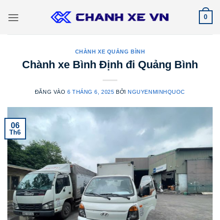
Bỏ
0
qua
nội
dung
CHÀNH XE QUẢNG BÌNH
Chành xe Bình Định đi Quảng Bình
ĐĂNG VÀO
6 THÁNG 6, 2025
BỞI
NGUYENMINHQUOC
06
Th6