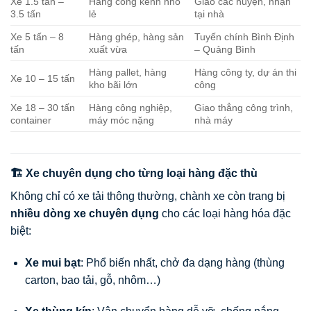
Xe 1.5 tấn –
Hàng cồng kềnh nhỏ
Giao các huyện, nhận
3.5 tấn
lẻ
tại nhà
Xe 5 tấn – 8
Hàng ghép, hàng sản
Tuyến chính Bình Định
tấn
xuất vừa
– Quảng Bình
Hàng pallet, hàng
Hàng công ty, dự án thi
Xe 10 – 15 tấn
kho bãi lớn
công
Xe 18 – 30 tấn
Hàng công nghiệp,
Giao thẳng công trình,
container
máy móc nặng
nhà máy
🏗️ Xe chuyên dụng cho từng loại hàng đặc thù
Không chỉ có xe tải thông thường, chành xe còn trang bị
nhiều dòng xe chuyên dụng
cho các loại hàng hóa đặc
biệt:
Xe mui bạt
: Phổ biến nhất, chở đa dạng hàng (thùng
carton, bao tải, gỗ, nhôm…)