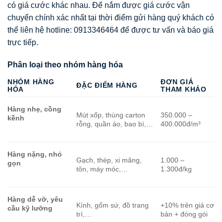
có giá cước khác nhau. Để nắm được giá cước vận
chuyển chính xác nhất tại thời điểm gửi hàng quý khách có
thể liên hệ hotline: 0913346464 để được tư vấn và báo giá
trực tiếp.
Phân loại theo nhóm hàng hóa
NHÓM HÀNG
ĐƠN GIÁ
ĐẶC ĐIỂM HÀNG
HÓA
THAM KHẢO
Hàng nhẹ, cồng
Mút xốp, thùng carton
350.000 –
kềnh
rỗng, quần áo, bao bì,…
400.000đ/m³
Hàng nặng, nhỏ
Gạch, thép, xi măng,
1.000 –
gọn
tôn, máy móc,…
1.300đ/kg
Hàng dễ vỡ, yêu
Kính, gốm sứ, đồ trang
+10% trên giá cơ
cầu kỹ lưỡng
trí,…
bản + đóng gói