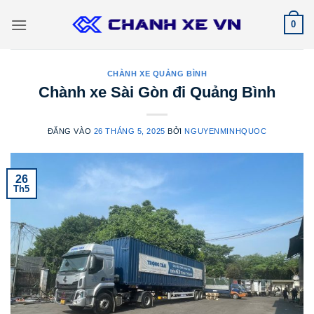
Bỏ
0
qua
nội
dung
CHÀNH XE QUẢNG BÌNH
Chành xe Sài Gòn đi Quảng Bình
ĐĂNG VÀO
26 THÁNG 5, 2025
BỞI
NGUYENMINHQUOC
26
Th5