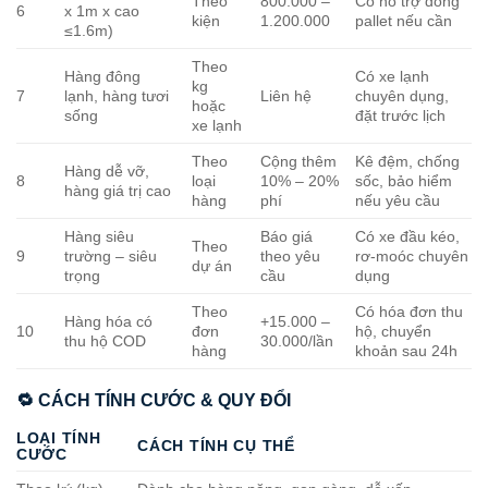
Theo
800.000 –
Có hỗ trợ đóng
6
x 1m x cao
kiện
1.200.000
pallet nếu cần
≤1.6m)
Theo
Hàng đông
Có xe lạnh
kg
7
lạnh, hàng tươi
Liên hệ
chuyên dụng,
hoặc
sống
đặt trước lịch
xe lạnh
Theo
Cộng thêm
Kê đệm, chống
Hàng dễ vỡ,
8
loại
10% – 20%
sốc, bảo hiểm
hàng giá trị cao
hàng
phí
nếu yêu cầu
Hàng siêu
Báo giá
Có xe đầu kéo,
Theo
9
trường – siêu
theo yêu
rơ-moóc chuyên
dự án
trọng
cầu
dụng
Theo
Có hóa đơn thu
Hàng hóa có
+15.000 –
10
đơn
hộ, chuyển
thu hộ COD
30.000/lần
hàng
khoản sau 24h
🔁 CÁCH TÍNH CƯỚC & QUY ĐỔI
LOẠI TÍNH
CÁCH TÍNH CỤ THỂ
CƯỚC