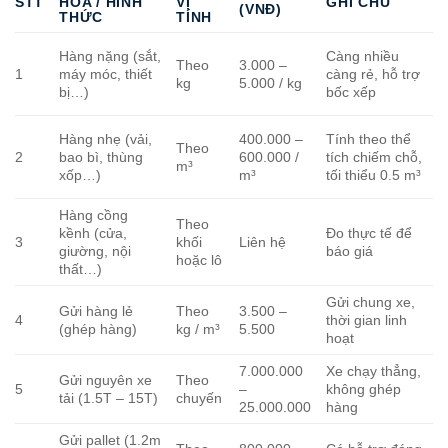
STT
HÓA / HÌNH
VỊ
GHI CHÚ
(VNĐ)
THỨC
TÍNH
Càng nhiều
Hàng nặng (sắt,
Theo
3.000 –
1
càng rẻ, hỗ trợ
máy móc, thiết
kg
5.000 / kg
bốc xếp
bị…)
400.000 –
Tính theo thể
Hàng nhẹ (vải,
Theo
2
600.000 /
tích chiếm chỗ,
bao bì, thùng
m³
m³
tối thiểu 0.5 m³
xốp…)
Hàng cồng
Theo
kềnh (cửa,
Đo thực tế để
3
khối
Liên hệ
giường, nội
báo giá
hoặc lô
thất…)
Gửi chung xe,
Gửi hàng lẻ
Theo
3.500 –
4
thời gian linh
(ghép hàng)
kg / m³
5.500
hoạt
7.000.000
Xe chạy thẳng,
Gửi nguyên xe
Theo
5
–
không ghép
tải (1.5T – 15T)
chuyến
25.000.000
hàng
Gửi pallet (1.2m