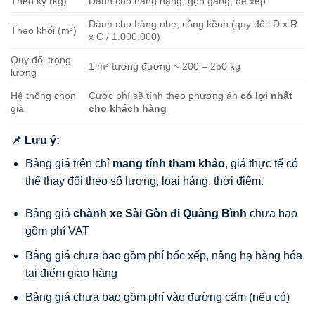
Theo ký (kg)
Dành cho hàng nặng, gọn gàng, dễ xếp
Dành cho hàng nhẹ, cồng kềnh (quy đổi: D x R
Theo khối (m³)
x C / 1.000.000)
Quy đổi trọng
1 m³ tương đương ~ 200 – 250 kg
lượng
Hệ thống chọn
Cước phí sẽ tính theo phương án
có lợi nhất
giá
cho khách hàng
📌 Lưu ý:
Bảng giá trên chỉ
mang tính tham khảo
, giá thực tế có
thể thay đổi theo số lượng, loại hàng, thời điểm.
Bảng giá
chành xe Sài Gòn đi Quảng Bình
chưa bao
gồm phí VAT
Bảng giá chưa bao gồm phí bốc xếp, nâng hạ hàng hóa
tại điểm giao hàng
Bảng giá chưa bao gồm phí vào đường cấm (nếu có)