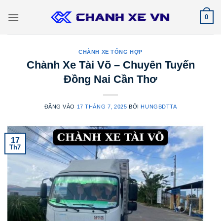
Bỏ
0
qua
nội
dung
CHÀNH XE TỔNG HỢP
Chành Xe Tài Võ – Chuyên Tuyến
Đồng Nai Cần Thơ
ĐĂNG VÀO
17 THÁNG 7, 2025
BỞI
HUNGBDTTA
17
Th7