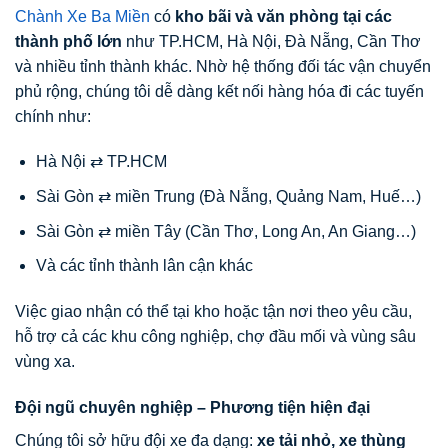
Chành Xe Ba Miền
có
kho bãi và văn phòng tại các
thành phố lớn
như TP.HCM, Hà Nội, Đà Nẵng, Cần Thơ
và nhiều tỉnh thành khác. Nhờ hệ thống đối tác vận chuyển
phủ rộng, chúng tôi dễ dàng kết nối hàng hóa đi các tuyến
chính như:
Hà Nội ⇄ TP.HCM
Sài Gòn ⇄ miền Trung (Đà Nẵng, Quảng Nam, Huế…)
Sài Gòn ⇄ miền Tây (Cần Thơ, Long An, An Giang…)
Và các tỉnh thành lân cận khác
Việc giao nhận có thể tại kho hoặc tận nơi theo yêu cầu,
hỗ trợ cả các khu công nghiệp, chợ đầu mối và vùng sâu
vùng xa.
Đội ngũ chuyên nghiệp – Phương tiện hiện đại
Chúng tôi sở hữu đội xe đa dạng:
xe tải nhỏ, xe thùng