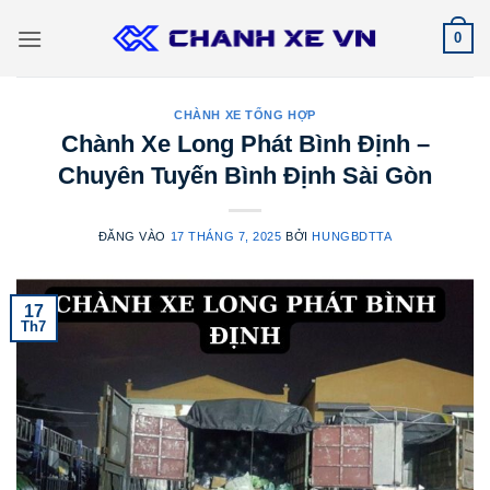
Bỏ
0
qua
nội
dung
CHÀNH XE TỔNG HỢP
Chành Xe Long Phát Bình Định –
Chuyên Tuyến Bình Định Sài Gòn
ĐĂNG VÀO
17 THÁNG 7, 2025
BỞI
HUNGBDTTA
17
Th7