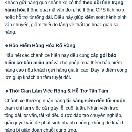
Khách gửi hàng qua chành xe có thể
theo dõi tình trạng
hàng hóa
thông qua mã vận đơn, hệ thống GPS tích hợp
hoặc hỗ trợ từ tổng đài. Điều này giúp kiểm soát hành trình
vận chuyển, giảm thiểu lo lắng về thất lạc hoặc giao sai
hàng.
🔹Bảo Hiểm Hàng Hóa Rõ Ràng
Hầu hết các chành xe hiện nay đều cung cấp
gói bảo
hiểm cơ bản miễn phí
và cho phép mua thêm bảo hiểm
nâng cao nếu khách gửi hàng giá trị cao. Đây là điểm cộng
lớn giúp khách an tâm tuyệt đối.
🔹Thời Gian Làm Việc Rộng & Hỗ Trợ Tận Tâm
Chành xe thường nhận hàng
từ sáng sớm đến tối muộn
,
thậm chí làm việc cả ngày lễ, cuối tuần. Nhân viên trực
tổng đài, tư vấn, tài xế đều được đào tạo chuyên nghiệp,
giải quyết vấn đề phát sinh nhanh chóng, không để khách
hàng bị gián đoạn chuỗi cung ứng.