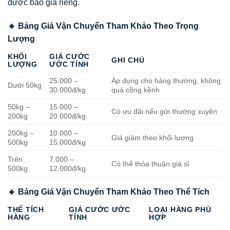
được báo giá riêng.
🔹 Bảng Giá Vận Chuyển Tham Khảo Theo Trọng
Lượng
KHỐI
GIÁ CƯỚC
GHI CHÚ
LƯỢNG
ƯỚC TÍNH
25.000 –
Áp dụng cho hàng thường, không
Dưới 50kg
30.000đ/kg
quá cồng kềnh
50kg –
15.000 –
Có ưu đãi nếu gửi thường xuyên
200kg
20.000đ/kg
200kg –
10.000 –
Giá giảm theo khối lượng
500kg
15.000đ/kg
Trên
7.000 –
Có thể thỏa thuận giá sỉ
500kg
12.000đ/kg
🔹 Bảng Giá Vận Chuyển Tham Khảo Theo Thể Tích
THỂ TÍCH
GIÁ CƯỚC ƯỚC
LOẠI HÀNG PHÙ
HÀNG
TÍNH
HỢP