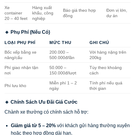
Xe
Hàng xuất
Báo giá theo hợp
Đơn vị lớn,
container
khẩu, công
đồng
dự án
20 – 40 feet
nghiệp
🔹 Phụ Phí (Nếu Có)
LOẠI PHỤ PHÍ
MỨC THU
GHI CHÚ
Bốc xếp bằng xe
200.000 –
Với hàng nặng trên
nâng/cẩu
500.000đ/lần
200kg
Phí giao nhận tận
50.000 –
Tùy theo khoảng
nơi
150.000đ/lượt
cách
Miễn phí 1 – 2
Tính phí nếu quá
Phí lưu kho
ngày
thời gian
🔹 Chính Sách Ưu Đãi Giá Cước
Chành xe thường có chính sách hỗ trợ:
Giảm giá từ 5 – 20%
với khách gửi hàng thường xuyên
hoặc theo hợp đồng dài hạn.