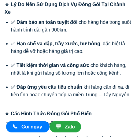
🔹 Lý Do Nên Sử Dụng Dịch Vụ Đóng Gói Tại Chành
Xe
✅
Đảm bảo an toàn tuyệt đối
cho hàng hóa trong suốt
hành trình dài gần 900km.
✅
Hạn chế va đập, trầy xước, hư hỏng
, đặc biệt là
hàng dễ vỡ hoặc hàng giá trị cao.
✅
Tiết kiệm thời gian và công sức
cho khách hàng,
nhất là khi gửi hàng số lượng lớn hoặc cồng kềnh.
✅
Đáp ứng yêu cầu tiêu chuẩn
khi hàng cần đi xa, đi
liên tỉnh hoặc chuyển tiếp ra miền Trung – Tây Nguyên.
🔹 Các Hình Thức Đóng Gói Phổ Biến
Thùng carton nhiều lớp
📞
💬
Gọi ngay
Zalo