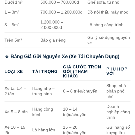
Dưới 1m³
500.000 – 700.000đ
Ghế sofa, tủ nhỏ
1 – 3m³
700.000 – 1.200.000đ
Đồ nội thất, máy móc
1.200.000 –
3 – 5m³
Lô hàng công trình
2.000.000đ
Gợi ý sử dụng nguyên
Trên 5m³
Báo giá riêng
xe
🔹 Bảng Giá Gửi Nguyên Xe (Xe Tải Chuyên Dụng)
GIÁ CƯỚC TRỌN
PHÙ HỢP
LOẠI XE
TẢI TRỌNG
GÓI (THAM
VỚI
KHẢO)
Shop, nhà
Xe tải 1.4 –
Hàng nhẹ –
6 – 8 triệu/chuyến
phân phối
2 tấn
trung bình
nhỏ
Doanh
Hàng cồng
10 – 14
Xe 5 – 8 tấn
nghiệp công
kềnh
triệu/chuyến
trình
Xe 10 – 15
15 – 20
Gửi hàng số
Lô hàng lớn
tấn
triệu/chuyến
lượng lớn