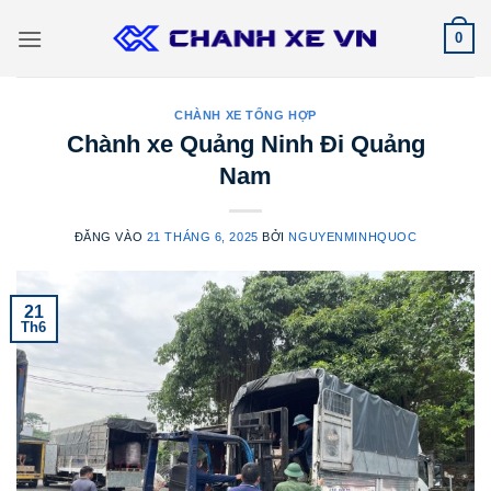
Bỏ
0
qua
nội
dung
CHÀNH XE TỔNG HỢP
Chành xe Quảng Ninh Đi Quảng
Nam
ĐĂNG VÀO
21 THÁNG 6, 2025
BỞI
NGUYENMINHQUOC
21
Th6