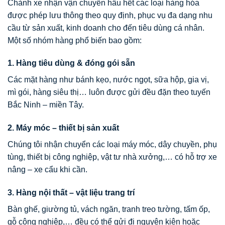
Chành xe nhận vận chuyển hầu hết các loại hàng hóa
được phép lưu thông theo quy định, phục vụ đa dạng nhu
cầu từ sản xuất, kinh doanh cho đến tiêu dùng cá nhân.
Một số nhóm hàng phổ biến bao gồm:
1. Hàng tiêu dùng & đóng gói sẵn
Các mặt hàng như bánh kẹo, nước ngọt, sữa hộp, gia vị,
mì gói, hàng siêu thị… luôn được gửi đều đặn theo tuyến
Bắc Ninh – miền Tây.
2. Máy móc – thiết bị sản xuất
Chúng tôi nhận chuyển các loại máy móc, dây chuyền, phụ
tùng, thiết bị công nghiệp, vật tư nhà xưởng,… có hỗ trợ xe
nâng – xe cẩu khi cần.
3. Hàng nội thất – vật liệu trang trí
Bàn ghế, giường tủ, vách ngăn, tranh treo tường, tấm ốp,
gỗ công nghiệp,… đều có thể gửi đi nguyên kiện hoặc