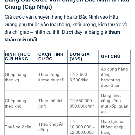
Giang (Cập Nhật)
Giá cước vận chuyển hàng hóa từ Bắc Ninh vào Hậu
Giang phụ thuộc vào loại hàng, khối lượng, kích thước và
địa chỉ giao – nhận cụ thể. Dưới đây là bảng giá
tham
khảo mới nhất
:
HÌNH THỨC
CÁCH TÍNH
ĐƠN GIÁ
GHI CHÚ
GỬI HÀNG
CƯỚC
(VNĐ)
Áp dụng hàng
Ghép hàng
Theo trọng
Từ 2.500 –
đóng
theo kg
lượng thực tế
3.500đ/kg
bao/thùng,
dưới 3 tấn
Hàng nhẹ,
Ghép hàng
Theo thể tích
Từ 650.000 –
cồng kềnh:
theo khối
(m³)
850.000đ/m³
mút xốp, quần
áo…
Từ
Giao tận nơi,
Theo chuyến
Thuê xe 2 tấn
10.000.000 –
không ghép
riêng
12.000.000đ
hàng