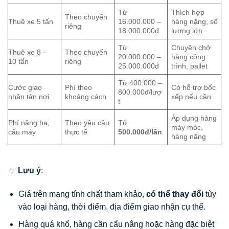
Từ
Thích hợp
Theo chuyến
Thuê xe 5 tấn
16.000.000 –
hàng nặng, số
riêng
18.000.000đ
lượng lớn
Từ
Chuyên chở
Thuê xe 8 –
Theo chuyến
20.000.000 –
hàng công
10 tấn
riêng
25.000.000đ
trình, pallet
Từ 400.000 –
Cước giao
Phí theo
Có hỗ trợ bốc
800.000đ/lượ
nhận tận nơi
khoảng cách
xếp nếu cần
t
Áp dụng hàng
Phí nâng hạ,
Theo yêu cầu
Từ
máy móc,
cẩu máy
thực tế
500.000đ/lần
hàng nặng
🔸
Lưu ý
:
Giá trên mang tính chất tham khảo,
có thể thay đổi
tùy
vào loại hàng, thời điểm, địa điểm giao nhận cụ thể.
Hàng quá khổ, hàng cần cẩu nâng hoặc hàng đặc biệt