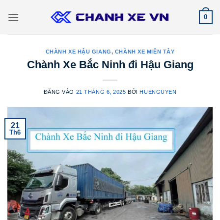
Bỏ
0
qua
nội
dung
CHÀNH XE HẬU GIANG
,
CHÀNH XE MIỀN TÂY
Chành Xe Bắc Ninh đi Hậu Giang
ĐĂNG VÀO
21 THÁNG 6, 2025
BỞI
HUENGUYEN
21
Th6