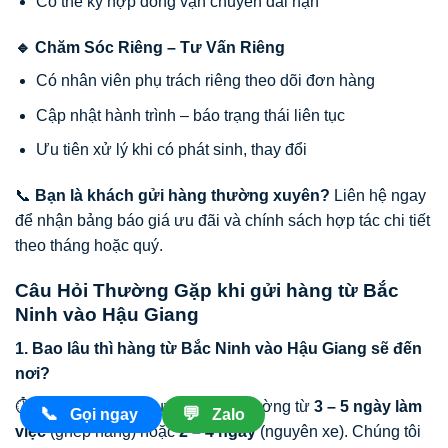
Có thể ký hợp đồng vận chuyển dài hạn
🔹 Chăm Sóc Riêng – Tư Vấn Riêng
Có nhân viên phụ trách riêng theo dõi đơn hàng
Cập nhật hành trình – báo trạng thái liên tục
Ưu tiên xử lý khi có phát sinh, thay đổi
📞
Bạn là khách gửi hàng thường xuyên?
Liên hệ ngay
để nhận bảng báo giá ưu đãi và chính sách hợp tác chi tiết
theo tháng hoặc quý.
Câu Hỏi Thường Gặp khi gửi hàng từ Bắc
Ninh vào Hậu Giang
1. Bao lâu thì hàng từ Bắc Ninh vào Hậu Giang sẽ đến
nơi?
⏱ Thời gian vận chuyển thông thường từ
3 – 5 ngày làm
📞
💬
Gọi ngay
Zalo
việc
(ghép hàng) hoặc
2 – 4 ngày
(nguyên xe). Chúng tôi