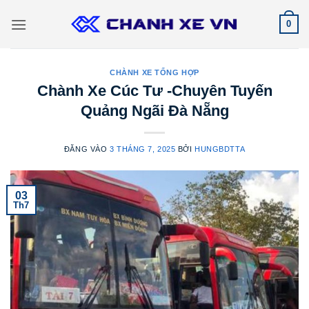
Bỏ
0
qua
nội
dung
CHÀNH XE TỔNG HỢP
Chành Xe Cúc Tư -Chuyên Tuyến
Quảng Ngãi Đà Nẵng
ĐĂNG VÀO
3 THÁNG 7, 2025
BỞI
HUNGBDTTA
03
Th7