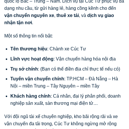
quốc lộ Bắc – Trung – Nam. Dịch vụ tại Cúc Tư phục vụ đa
dạng nhu cầu, từ gửi hàng lẻ, hàng cồng kềnh cho đến
vận chuyển nguyên xe
,
thuê xe tải
, và
dịch vụ giao
nhận tận nơi
.
Một số thông tin nổi bật:
Tên thương hiệu
: Chành xe Cúc Tư
Lĩnh vực hoạt động
: Vận chuyển hàng hóa nội địa
Trụ sở chính
: (Bạn có thể điền địa chỉ thực tế nếu có)
Tuyến vận chuyển chính
: TP.HCM – Đà Nẵng – Hà
Nội – miền Trung – Tây Nguyên – miền Tây
Khách hàng chính
: Cá nhân, đại lý phân phối, doanh
nghiệp sản xuất, sàn thương mại điện tử…
Với đội ngũ tài xế chuyên nghiệp, kho bãi rộng rãi và xe
vận chuyển đa tải trọng, Cúc Tư không ngừng mở rộng