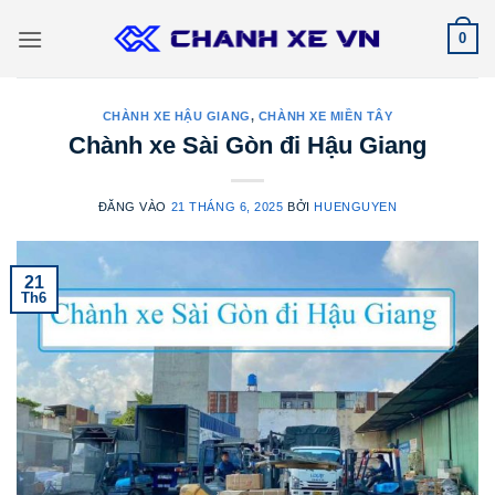
Bỏ
0
qua
nội
dung
CHÀNH XE HẬU GIANG
,
CHÀNH XE MIỀN TÂY
Chành xe Sài Gòn đi Hậu Giang
ĐĂNG VÀO
21 THÁNG 6, 2025
BỞI
HUENGUYEN
21
Th6