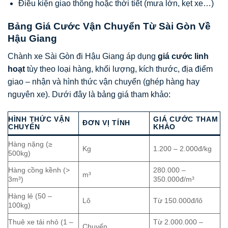
Điều kiện giao thông hoặc thời tiết (mưa lớn, kẹt xe…)
Bảng Giá Cước Vận Chuyển Từ Sài Gòn Về
Hậu Giang
Chành xe Sài Gòn đi Hậu Giang áp dụng
giá cước linh
hoạt
tùy theo loại hàng, khối lượng, kích thước, địa điểm
giao – nhận và hình thức vận chuyển (ghép hàng hay
nguyên xe). Dưới đây là bảng giá tham khảo:
HÌNH THỨC VẬN
GIÁ CƯỚC THAM
ĐƠN VỊ TÍNH
CHUYỂN
KHẢO
Hàng nặng (≥
Kg
1.200 – 2.000đ/kg
500kg)
Hàng cồng kềnh (>
280.000 –
m³
3m³)
350.000đ/m³
Hàng lẻ (50 –
Lô
Từ 150.000đ/lô
100kg)
Thuê xe tải nhỏ (1 –
Từ 2.000.000 –
Chuyến