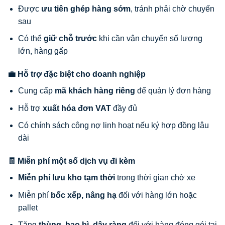
Được
ưu tiên ghép hàng sớm
, tránh phải chờ chuyến
sau
Có thể
giữ chỗ trước
khi cần vận chuyển số lượng
lớn, hàng gấp
💼 Hỗ trợ đặc biệt cho doanh nghiệp
Cung cấp
mã khách hàng riêng
để quản lý đơn hàng
Hỗ trợ
xuất hóa đơn VAT
đầy đủ
Có chính sách công nợ linh hoạt nếu ký hợp đồng lâu
dài
🧾 Miễn phí một số dịch vụ đi kèm
Miễn phí lưu kho tạm thời
trong thời gian chờ xe
Miễn phí
bốc xếp, nâng hạ
đối với hàng lớn hoặc
pallet
Tặng
thùng, bao bì, dây ràng
đối với hàng đóng gói tại