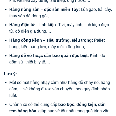
khí, vật liệu xây dựng, sắt thép, ống nước,…
Hàng nông sản – đặc sản miền Tây:
Lúa gạo, trái cây,
thủy sản đã đóng gói,…
Hàng điện tử – linh kiện:
Tivi, máy tính, linh kiện điện
tử, đồ điện gia dụng,…
Hàng cồng kềnh – siêu trường, siêu trọng:
Pallet
hàng, kiện hàng lớn, máy móc công trình,…
Hàng dễ vỡ hoặc cần bảo quản đặc biệt:
Kính, đồ
gốm sứ, thiết bị y tế,…
Lưu ý:
Một số mặt hàng nhạy cảm như hàng dễ cháy nổ, hàng
cấm,… sẽ không được vận chuyển theo quy định pháp
luật.
Chành xe có thể cung cấp
bao bọc, đóng kiện, dán
tem hàng hóa
, giúp bảo vệ tốt nhất trong quá trình vận