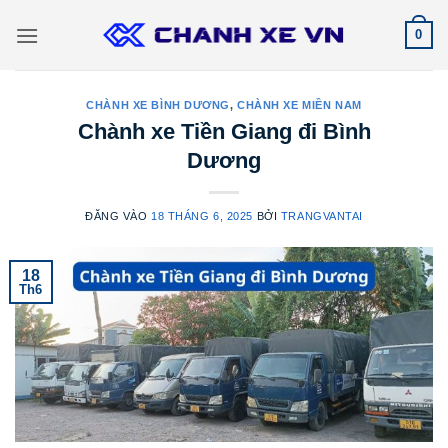
Bỏ
0
qua
nội
dung
CHÀNH XE BÌNH DƯƠNG
,
CHÀNH XE MIỀN NAM
Chành xe Tiền Giang đi Bình
Dương
ĐĂNG VÀO
18 THÁNG 6, 2025
BỞI
TRANGVANTAI
18
Th6