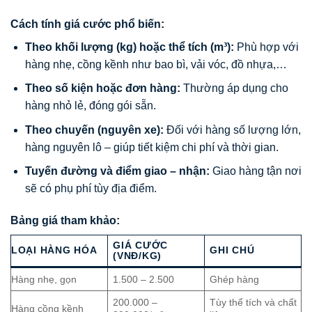
Cách tính giá cước phổ biến:
Theo khối lượng (kg) hoặc thể tích (m³):
Phù hợp với
hàng nhẹ, cồng kềnh như bao bì, vải vóc, đồ nhựa,…
Theo số kiện hoặc đơn hàng:
Thường áp dụng cho
hàng nhỏ lẻ, đóng gói sẵn.
Theo chuyến (nguyên xe):
Đối với hàng số lượng lớn,
hàng nguyên lô – giúp tiết kiệm chi phí và thời gian.
Tuyến đường và điểm giao – nhận:
Giao hàng tận nơi
sẽ có phụ phí tùy địa điểm.
Bảng giá tham khảo:
GIÁ CƯỚC
LOẠI HÀNG HÓA
GHI CHÚ
(VNĐ/KG)
Hàng nhẹ, gọn
1.500 – 2.500
Ghép hàng
200.000 –
Tùy thể tích và chất
Hàng cồng kềnh