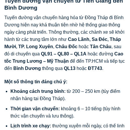
Tuyến đường vận chuyển từ Tiền Giang đến
Bình Dương
Tuyến đường vận chuyển hàng hóa từ Đồng Tháp đi Bình
Dương hiện nay khá thuận tiện nhờ hệ thống giao thông
ngày càng phát triển. Thông thường, các chành xe sẽ khởi
hành từ các trung tâm lớn như
Cao Lãnh, Sa Đéc, Tháp
Mười,
TP. Long Xuyên
,
Châu Đốc
hoặc
Tân Châu
, sau
đó di chuyển qua
QL91 – QL80 – QL1A
hoặc đường
Cao
tốc Trung Lương – Mỹ Thuận
để đến TP.HCM và tiếp tục
đến
Bình Dương
thông qua
QL13
hoặc
ĐT743
.
Một số thông tin đáng chú ý:
Khoảng cách trung bình:
từ 200 – 250 km (tùy điểm
nhận hàng tại Đồng Tháp).
Thời gian vận chuyển:
khoảng 6 – 10 tiếng (tùy hình
thức vận chuyển và lưu thông).
Lịch trình xe chạy:
thường xuyên mỗi ngày, có thể linh