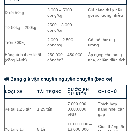
3.000 – 5000
Giá càng thấp nếu
Dưới 50kg
đồng/kg
gửi số lượng nhiều
2500 – 3.000
Từ 50kg – 200kg
đồng/kg
2.000 – 2.500
Có thể thương
Trên 200kg
đồng/kg
lượng
Hàng tính theo khối
250.000 – 450.000
Áp dụng cho hàng
(cồng kềnh)
đồng/m³
nhẹ, chiếm diện tích
🚛 Bảng giá vận chuyển nguyên chuyến (bao xe)
CƯỚC PHÍ
LOẠI XE
TẢI TRỌNG
GHI CHÚ
DỰ KIẾN
7.000.000 –
Thích hợp
Xe tải 1.25 tấn
1.25 tấn
9.000.000
hàng nhẹ, cần
VNĐ
gấp
11.000.000 –
Giao thẳng tận
Xe tải 5 tấn
5 tấn
13.000.000