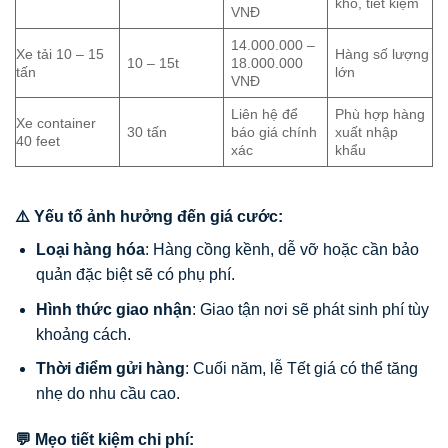
kho, tiết kiệm
VNĐ
14.000.000 –
Xe tải 10 – 15
Hàng số lượng
10 – 15t
18.000.000
tấn
lớn
VNĐ
Liên hệ để
Phù hợp hàng
Xe container
30 tấn
báo giá chính
xuất nhập
40 feet
xác
khẩu
⚠️ Yếu tố ảnh hưởng đến giá cước:
Loại hàng hóa
: Hàng cồng kềnh, dễ vỡ hoặc cần bảo
quản đặc biệt sẽ có phụ phí.
Hình thức giao nhận
: Giao tận nơi sẽ phát sinh phí tùy
khoảng cách.
Thời điểm gửi hàng
: Cuối năm, lễ Tết giá có thể tăng
nhẹ do nhu cầu cao.
💬 Mẹo tiết kiệm chi phí: