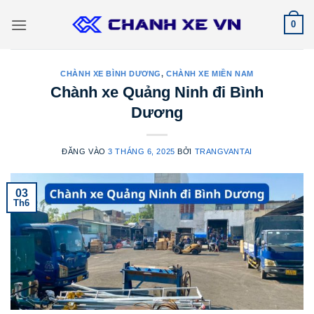
Bỏ
0
qua
nội
dung
CHÀNH XE BÌNH DƯƠNG
,
CHÀNH XE MIỀN NAM
Chành xe Quảng Ninh đi Bình
Dương
ĐĂNG VÀO
3 THÁNG 6, 2025
BỞI
TRANGVANTAI
03
Th6