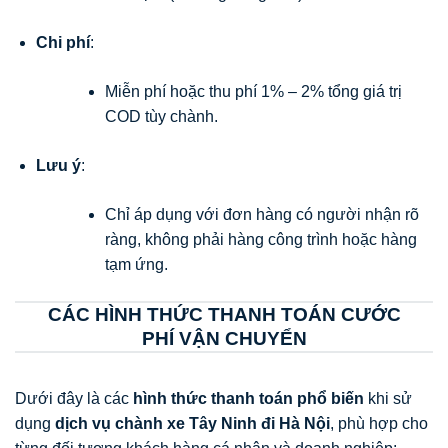
Chi phí
:
Miễn phí hoặc thu phí 1% – 2% tổng giá trị
COD tùy chành.
Lưu ý
:
Chỉ áp dụng với đơn hàng có người nhận rõ
ràng, không phải hàng công trình hoặc hàng
tạm ứng.
CÁC HÌNH THỨC THANH TOÁN CƯỚC
PHÍ VẬN CHUYỂN
Dưới đây là các
hình thức thanh toán phổ biến
khi sử
dụng
dịch vụ chành xe Tây Ninh đi Hà Nội
, phù hợp cho