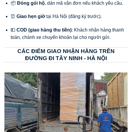
📦
Đóng gói hộ
, dán mã vận đơn nếu khách yêu cầu.
⏰
Giao hẹn giờ
tại Hà Nội (đăng ký trước).
💵
COD (giao hàng thu tiền)
: Khách nhận hàng thanh
toán, chành xe chuyển khoản lại cho người gửi.
CÁC ĐIỂM GIAO NHẬN HÀNG TRÊN
ĐƯỜNG ĐI TÂY NINH - HÀ NỘI