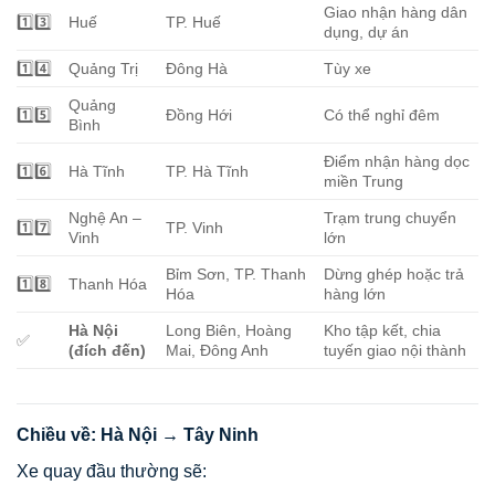
Giao nhận hàng dân
1️⃣3️⃣
Huế
TP. Huế
dụng, dự án
1️⃣4️⃣
Quảng Trị
Đông Hà
Tùy xe
Quảng
1️⃣5️⃣
Đồng Hới
Có thể nghỉ đêm
Bình
Điểm nhận hàng dọc
1️⃣6️⃣
Hà Tĩnh
TP. Hà Tĩnh
miền Trung
Nghệ An –
Trạm trung chuyển
1️⃣7️⃣
TP. Vinh
Vinh
lớn
Bỉm Sơn, TP. Thanh
Dừng ghép hoặc trả
1️⃣8️⃣
Thanh Hóa
Hóa
hàng lớn
Hà Nội
Long Biên, Hoàng
Kho tập kết, chia
✅
(đích đến)
Mai, Đông Anh
tuyến giao nội thành
Chiều về: Hà Nội → Tây Ninh
Xe quay đầu thường sẽ: