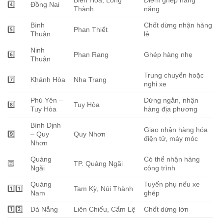
4️⃣
Đồng Nai
Thành
nặng
Bình
Chốt dừng nhận hàng
5️⃣
Phan Thiết
Thuận
lẻ
Ninh
6️⃣
Phan Rang
Ghép hàng nhẹ
Thuận
Trung chuyển hoặc
7️⃣
Khánh Hòa
Nha Trang
nghỉ xe
Phú Yên –
Dừng ngắn, nhận
8️⃣
Tuy Hòa
Tuy Hòa
hàng địa phương
Bình Định
Giao nhận hàng hóa
9️⃣
– Quy
Quy Nhơn
điện tử, máy móc
Nhơn
Quảng
Có thể nhận hàng
🔟
TP. Quảng Ngãi
Ngãi
công trình
Quảng
Tuyến phụ nếu xe
1️⃣1️⃣
Tam Kỳ, Núi Thành
Nam
ghép
1️⃣2️⃣
Đà Nẵng
Liên Chiểu, Cẩm Lệ
Chốt dừng lớn