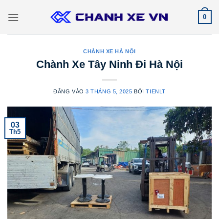
Bỏ
0
qua
nội
dung
CHÀNH XE HÀ NỘI
Chành Xe Tây Ninh Đi Hà Nội
ĐĂNG VÀO
3 THÁNG 5, 2025
BỞI
TIENLT
03
Th5