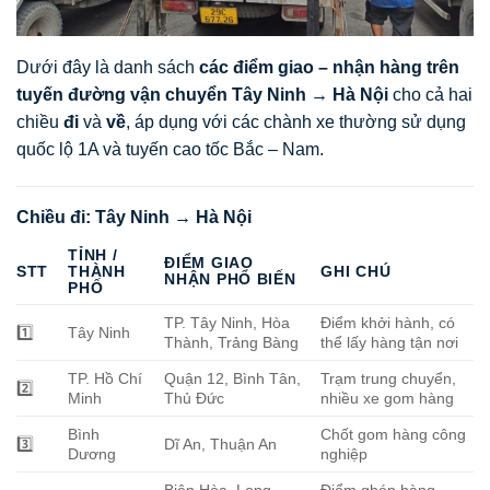
Dưới đây là danh sách
các điểm giao – nhận hàng trên
tuyến đường vận chuyển Tây Ninh → Hà Nội
cho cả hai
chiều
đi
và
về
, áp dụng với các chành xe thường sử dụng
quốc lộ 1A và tuyến cao tốc Bắc – Nam.
Chiều đi: Tây Ninh → Hà Nội
TỈNH /
ĐIỂM GIAO
STT
THÀNH
GHI CHÚ
NHẬN PHỔ BIẾN
PHỐ
TP. Tây Ninh, Hòa
Điểm khởi hành, có
1️⃣
Tây Ninh
Thành, Trảng Bàng
thể lấy hàng tận nơi
TP. Hồ Chí
Quận 12, Bình Tân,
Trạm trung chuyển,
2️⃣
Minh
Thủ Đức
nhiều xe gom hàng
Bình
Chốt gom hàng công
3️⃣
Dĩ An, Thuận An
Dương
nghiệp
Biên Hòa, Long
Điểm ghép hàng