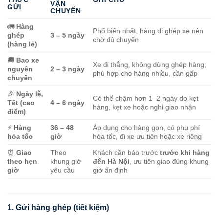
VẬN
GỬI
CHUYỂN
🚛
Hàng
Phổ biến nhất, hàng đi ghép xe nên
ghép
3 – 5 ngày
chờ đủ chuyến
(hàng lẻ)
🚚
Bao xe
Xe đi thẳng, không dừng ghép hàng;
nguyên
2 – 3 ngày
phù hợp cho hàng nhiều, cần gấp
chuyến
🎉
Ngày lễ,
Có thể chậm hơn 1–2 ngày do kẹt
Tết (cao
4 – 6 ngày
hàng, kẹt xe hoặc nghỉ giao nhận
điểm)
⚡
Hàng
36 – 48
Áp dụng cho hàng gọn, có phụ phí
hỏa tốc
giờ
hỏa tốc, đi xe ưu tiên hoặc xe riêng
⏰
Giao
Theo
Khách cần báo trước
trước khi hàng
theo hẹn
khung giờ
đến Hà Nội
, ưu tiên giao đúng khung
giờ
yêu cầu
giờ ấn định
1. Gửi hàng ghép (tiết kiệm)