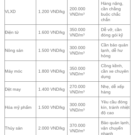
Hàng nặng,
200.000
cần chằng
VLXD
1.200 VND/kg
VND/m³
buộc chắc
chắn
350.000
Dễ vỡ, cần
Điện tử
1.600 VND/kg
VND/m³
đóng gói kỹ
Cần bảo quản
300.000
Nông sản
1.500 VND/kg
lạnh, dễ hư
VND/m³
hỏng
Cồng kềnh,
350.000
Máy móc
1.800 VND/kg
cần xe chuyên
VND/m³
dụng
270.000
Nhẹ, dễ xếp
Dệt may
1.400 VND/kg
VND/m³
hàng
Yêu cầu đóng
300.000
Hóa mỹ phẩm
1.500 VND/kg
kín, tránh nhiệt
VND/m³
độ cao
Bảo quản lạnh,
370.000
Thủy sản
2.000 VND/kg
vận chuyển
VND/m³
nhanh