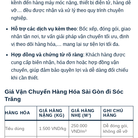
kềnh đến hàng máy móc nặng, thiết bị điện tử, hàng dễ
vỡ… đều được nhận và xử lý theo quy trình chuyên
nghiệp.
Hỗ trợ các dịch vụ kèm theo
: Bốc xếp, đóng gói, giao
nhận tận nơi, tư vấn giải pháp vận chuyển tối ưu, định
vị theo dõi hàng hóa,… mang lại sự tiện lợi tối đa.
Hợp đồng và chứng từ rõ ràng
: Khách hàng được
cung cấp biên nhận, hóa đơn hoặc hợp đồng vận
chuyển, giúp đảm bảo quyền lợi và dễ dàng đối chiếu
khi cần thiết.
Giá Vận Chuyển Hàng Hóa Sài Gòn đi Sóc
Trăng
GIÁ HÀNG
GIÁ HÀNG
GHI CHÚ
HÀNG HÓA
NẶNG (KG)
NHẸ (M³)
HÀNG
250.000
Dễ đóng gói,
Tiêu dùng
1.500 VND/kg
VND/m³
không dễ vỡ