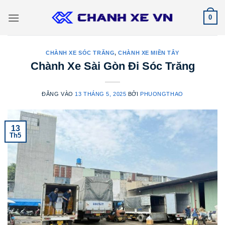
Bỏ
0
qua
nội
dung
CHÀNH XE SÓC TRĂNG
,
CHÀNH XE MIỀN TÂY
Chành Xe Sài Gòn Đi Sóc Trăng
ĐĂNG VÀO
13 THÁNG 5, 2025
BỞI
PHUONGTHAO
13
Th5