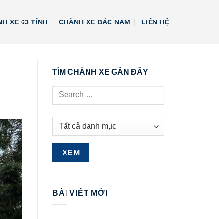
H XE 63 TỈNH
CHÀNH XE BẮC NAM
LIÊN HỆ
TÌM CHÀNH XE GẦN ĐÂY
BÀI VIẾT MỚI