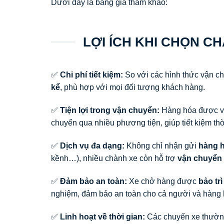
Dưới đây là bảng giá tham khảo:
LỢI ÍCH KHI CHỌN C
✅
Chi phí tiết kiệm:
So với các hình thức vận c
kể
, phù hợp với mọi đối tượng khách hàng.
✅
Tiện lợi trong vận chuyển:
Hàng hóa được 
chuyển qua nhiều phương tiện, giúp tiết kiệm th
✅
Dịch vụ đa dạng:
Không chỉ nhận gửi
hàng h
kềnh…), nhiều chành xe còn hỗ trợ
vận chuyển
✅
Đảm bảo an toàn:
Xe chở hàng được
bảo trì
nghiệm, đảm bảo an toàn cho cả người và hàng 
✅
Linh hoạt về thời gian:
Các chuyến xe thườn