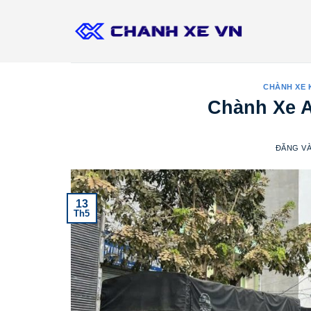
Bỏ
qua
nội
dung
CHÀNH XE
Chành Xe A
ĐĂNG V
13
Th5