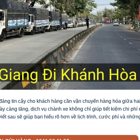
đáng tin cậy cho khách hàng cần vận chuyển hàng hóa giữa hai
 càng tăng, dịch vụ chành xe không chỉ giúp tiết kiệm chi phí
ết sau sẽ giúp bạn hiểu rõ hơn về lịch trình, cước phí và nhữn