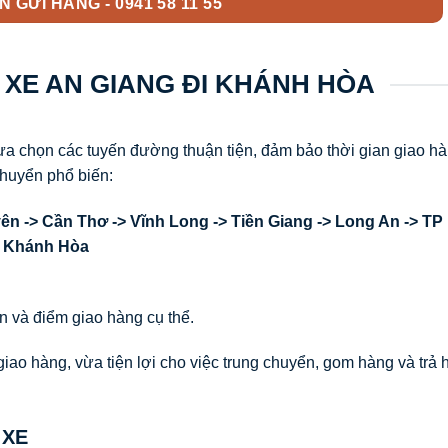
 GỬI HÀNG - 0941 58 11 55
 XE AN GIANG ĐI KHÁNH HÒA
a chọn các tuyến đường thuận tiện, đảm bảo thời gian giao h
chuyển phổ biến:
n -> Cần Thơ -> Vĩnh Long -> Tiền Giang -> Long An -> TP
> Khánh Hòa
n và điểm giao hàng cụ thể.
giao hàng, vừa tiện lợi cho việc trung chuyển, gom hàng và trả
 XE