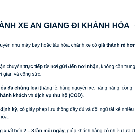
HÀNH XE AN GIANG ĐI KHÁNH HÒA
huyển như máy bay hoặc tàu hỏa, chành xe có
giá thành rẻ hơ
vận chuyển
trực tiếp từ nơi gửi đến nơi nhận
, không cần trun
ời gian và công sức.
óa đa chủng loại
(hàng lẻ, hàng nguyên xe, hàng nặng, cồng
 hành khách
và
dịch vụ thu hộ (COD)
.
 định kỳ
, có giấy phép lưu thông đầy đủ và đội ngũ tài xế nhiều
hóa.
g xuất bến
2 – 3 lần mỗi ngày
, giúp khách hàng có nhiều lựa 