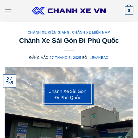
Bỏ
0
qua
nội
dung
CHÀNH XE KIÊN GIANG
,
CHÀNH XE MIỀN NAM
Chành Xe Sài Gòn Đi Phú Quốc
ĐĂNG VÀO
27 THÁNG 5, 2025
BỞI
LEVANBAO
27
Th5