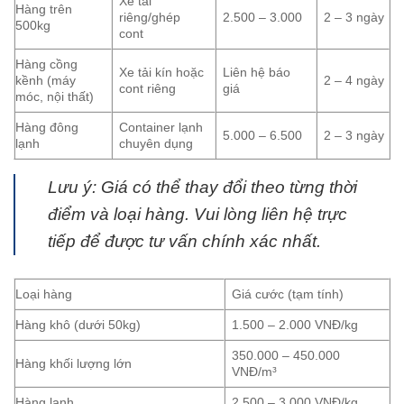
Xe tải
Hàng trên
riêng/ghép
2.500 – 3.000
2 – 3 ngày
500kg
cont
Hàng cồng
Xe tải kín hoặc
Liên hệ báo
kềnh (máy
2 – 4 ngày
cont riêng
giá
móc, nội thất)
Hàng đông
Container lạnh
5.000 – 6.500
2 – 3 ngày
lạnh
chuyên dụng
Lưu ý: Giá có thể thay đổi theo từng thời
điểm và loại hàng. Vui lòng liên hệ trực
tiếp để được tư vấn chính xác nhất.
Loại hàng
Giá cước (tạm tính)
Hàng khô (dưới 50kg)
1.500 – 2.000 VNĐ/kg
350.000 – 450.000
Hàng khối lượng lớn
VNĐ/m³
Hàng lạnh
2.500 – 3.000 VNĐ/kg