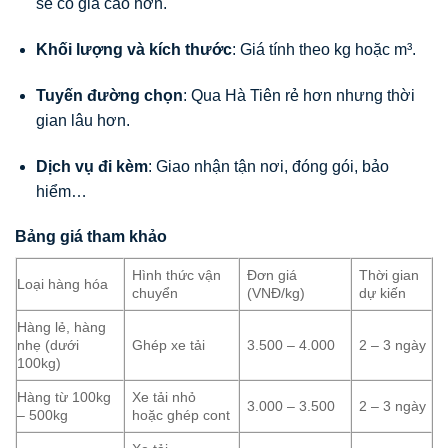
sẽ có giá cao hơn.
Khối lượng và kích thước
: Giá tính theo kg hoặc m³.
Tuyến đường chọn
: Qua Hà Tiên rẻ hơn nhưng thời
gian lâu hơn.
Dịch vụ đi kèm
: Giao nhận tận nơi, đóng gói, bảo
hiểm…
Bảng giá tham khảo
Hình thức vận
Đơn giá
Thời gian
Loại hàng hóa
chuyển
(VNĐ/kg)
dự kiến
Hàng lẻ, hàng
nhẹ (dưới
Ghép xe tải
3.500 – 4.000
2 – 3 ngày
100kg)
Hàng từ 100kg
Xe tải nhỏ
3.000 – 3.500
2 – 3 ngày
– 500kg
hoặc ghép cont