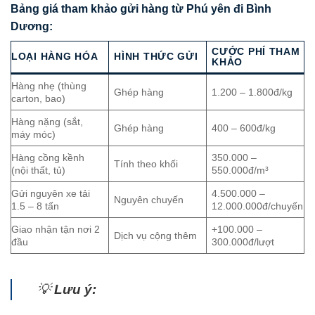
Bảng giá tham khảo gửi hàng từ Phú yên đi Bình
Dương:
CƯỚC PHÍ THAM
LOẠI HÀNG HÓA
HÌNH THỨC GỬI
KHẢO
Hàng nhẹ (thùng
Ghép hàng
1.200 – 1.800đ/kg
carton, bao)
Hàng nặng (sắt,
Ghép hàng
400 – 600đ/kg
máy móc)
Hàng cồng kềnh
350.000 –
Tính theo khối
(nội thất, tủ)
550.000đ/m³
Gửi nguyên xe tải
4.500.000 –
Nguyên chuyến
1.5 – 8 tấn
12.000.000đ/chuyến
Giao nhận tận nơi 2
+100.000 –
Dịch vụ cộng thêm
đầu
300.000đ/lượt
💡
Lưu ý: