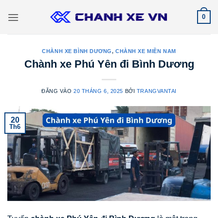
Bỏ
0
qua
nội
dung
CHÀNH XE BÌNH DƯƠNG
,
CHÀNH XE MIỀN NAM
Chành xe Phú Yên đi Bình Dương
ĐĂNG VÀO
20 THÁNG 6, 2025
BỞI
TRANGVANTAI
20
Th6