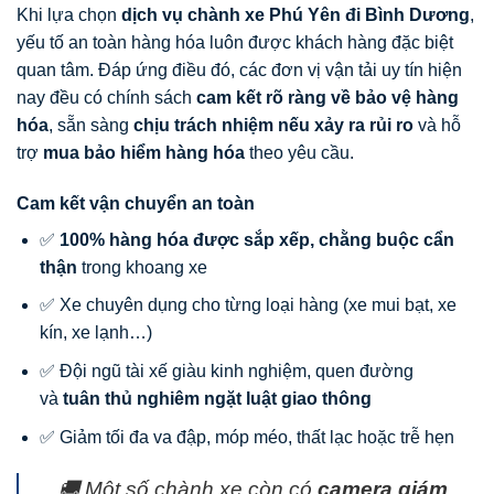
Khi lựa chọn
dịch vụ chành xe Phú Yên đi Bình Dương
,
yếu tố an toàn hàng hóa luôn được khách hàng đặc biệt
quan tâm. Đáp ứng điều đó, các đơn vị vận tải uy tín hiện
nay đều có chính sách
cam kết rõ ràng về bảo vệ hàng
hóa
, sẵn sàng
chịu trách nhiệm nếu xảy ra rủi ro
và hỗ
trợ
mua bảo hiểm hàng hóa
theo yêu cầu.
Cam kết vận chuyển an toàn
✅
100% hàng hóa được sắp xếp, chằng buộc cẩn
thận
trong khoang xe
✅ Xe chuyên dụng cho từng loại hàng (xe mui bạt, xe
kín, xe lạnh…)
✅ Đội ngũ tài xế giàu kinh nghiệm, quen đường
và
tuân thủ nghiêm ngặt luật giao thông
✅ Giảm tối đa va đập, móp méo, thất lạc hoặc trễ hẹn
🚚 Một số chành xe còn có
camera giám