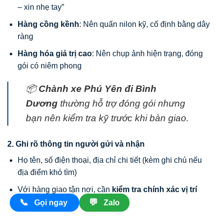
– xin nhẹ tay”
Hàng cồng kềnh
: Nên quấn nilon kỹ, cố định bằng dây
ràng
Hàng hóa giá trị cao
: Nên chụp ảnh hiện trạng, đóng
gói có niêm phong
📦
Chành xe Phú Yên đi Bình
Dương
thường hỗ trợ đóng gói nhưng
bạn nên kiểm tra kỹ trước khi bàn giao.
2. Ghi rõ thông tin người gửi và nhận
Họ tên, số điện thoại, địa chỉ chi tiết (kèm ghi chú nếu
địa điểm khó tìm)
Với hàng giao tận nơi, cần
kiểm tra chính xác vị trí
giao hàng trên Google Maps
📞
💬
Gọi ngay
Zalo