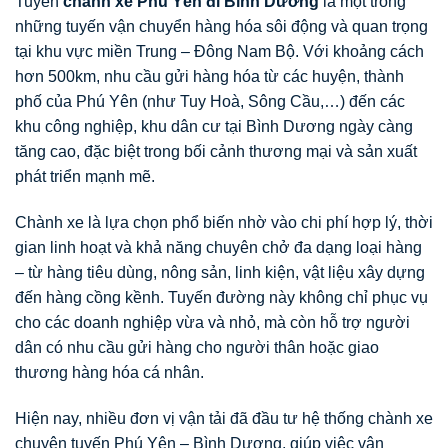
Tuyến
chành xe Phú Yên đi Bình Dương
là một trong
những tuyến vận chuyển hàng hóa sôi động và quan trọng
tại khu vực miền Trung – Đông Nam Bộ. Với khoảng cách
hơn 500km, nhu cầu gửi hàng hóa từ các huyện, thành
phố của Phú Yên (như Tuy Hoà, Sông Cầu,…) đến các
khu công nghiệp, khu dân cư tại Bình Dương ngày càng
tăng cao, đặc biệt trong bối cảnh thương mại và sản xuất
phát triển mạnh mẽ.
Chành xe là lựa chọn phổ biến nhờ vào chi phí hợp lý, thời
gian linh hoạt và khả năng chuyên chở đa dạng loại hàng
– từ hàng tiêu dùng, nông sản, linh kiện, vật liệu xây dựng
đến hàng cồng kềnh. Tuyến đường này không chỉ phục vụ
cho các doanh nghiệp vừa và nhỏ, mà còn hỗ trợ người
dân có nhu cầu gửi hàng cho người thân hoặc giao
thương hàng hóa cá nhân.
Hiện nay, nhiều đơn vị vận tải đã đầu tư hệ thống chành xe
chuyên tuyến Phú Yên – Bình Dương, giúp việc vận