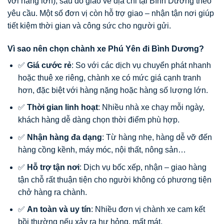
với hàng lớn), sau đó giao về địa chỉ tại Bình Dương theo
yêu cầu. Một số đơn vị còn hỗ trợ giao – nhận tận nơi giúp
tiết kiệm thời gian và công sức cho người gửi.
Vì sao nên chọn chành xe Phú Yên đi Bình Dương?
✅
Giá cước rẻ
: So với các dịch vụ chuyển phát nhanh
hoặc thuê xe riêng, chành xe có mức giá cạnh tranh
hơn, đặc biệt với hàng nặng hoặc hàng số lượng lớn.
✅
Thời gian linh hoạt
: Nhiều nhà xe chạy mỗi ngày,
khách hàng dễ dàng chọn thời điểm phù hợp.
✅
Nhận hàng đa dạng
: Từ hàng nhẹ, hàng dễ vỡ đến
hàng cồng kềnh, máy móc, nội thất, nông sản…
✅
Hỗ trợ tận nơi
: Dịch vụ bốc xếp, nhận – giao hàng
tận chỗ rất thuận tiện cho người không có phương tiện
chở hàng ra chành.
✅
An toàn và uy tín
: Nhiều đơn vị chành xe cam kết
bồi thường nếu xảy ra hư hỏng, mất mát.