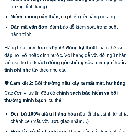
lượng, tình trạng)
Niêm phong cẩn thận
, có phiếu gửi hàng rõ ràng
Dán mã vận đơn
, đảm bảo dễ kiểm soát trong suốt
hành trình
Hàng hóa luôn được
xếp dỡ đúng kỹ thuật
, hạn chế va
đập, rơi vỡ hoặc dính nước. Với hàng dễ vỡ, đội ngũ nhân
viên sẽ hỗ trợ khách
đóng gói chống sốc miễn phí hoặc
tính phí nhẹ
tùy theo nhu cầu.
🛡️ Cam kết 2: Bồi thường nếu xảy ra mất mát, hư hỏng
Các đơn vị uy tín đều có
chính sách bảo hiểm và bồi
thường minh bạch
, cụ thể:
Đền bù 100% giá trị hàng hóa
nếu lỗi phát sinh từ phía
chành xe (mất, vỡ, ướt, giao nhầm…)
Hợp tác xử lý nhanh gọn
, không đùn đẩy trách nhiệm