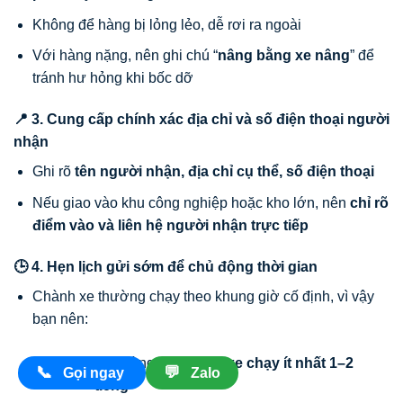
Không để hàng bị lỏng lẻo, dễ rơi ra ngoài
Với hàng nặng, nên ghi chú “
nâng bằng xe nâng
” để
tránh hư hỏng khi bốc dỡ
📍 3. Cung cấp chính xác địa chỉ và số điện thoại người
nhận
Ghi rõ
tên người nhận, địa chỉ cụ thể, số điện thoại
Nếu giao vào khu công nghiệp hoặc kho lớn, nên
chỉ rõ
điểm vào và liên hệ người nhận trực tiếp
🕒 4. Hẹn lịch gửi sớm để chủ động thời gian
Chành xe thường chạy theo khung giờ cố định, vì vậy
bạn nên:
Gửi hàng
trước giờ xe chạy ít nhất 1–2
📞
💬
Gọi ngay
Zalo
tiếng