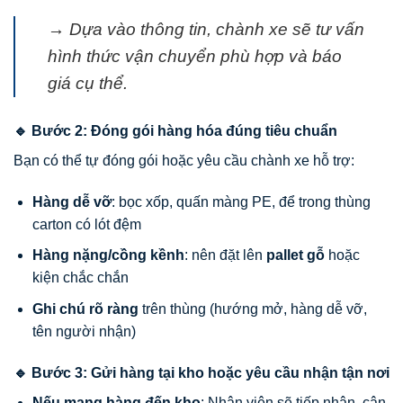
→ Dựa vào thông tin, chành xe sẽ tư vấn
hình thức vận chuyển phù hợp và báo
giá cụ thể.
🔹 Bước 2: Đóng gói hàng hóa đúng tiêu chuẩn
Bạn có thể tự đóng gói hoặc yêu cầu chành xe hỗ trợ:
Hàng dễ vỡ
: bọc xốp, quấn màng PE, để trong thùng
carton có lót đệm
Hàng nặng/cồng kềnh
: nên đặt lên
pallet gỗ
hoặc
kiện chắc chắn
Ghi chú rõ ràng
trên thùng (hướng mở, hàng dễ vỡ,
tên người nhận)
🔹 Bước 3: Gửi hàng tại kho hoặc yêu cầu nhận tận nơi
Nếu mang hàng đến kho
: Nhân viên sẽ tiếp nhận, cân