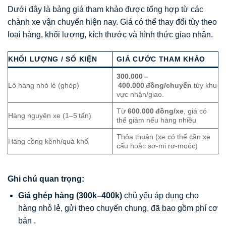
Dưới đây là bảng giá tham khảo được tổng hợp từ các
chành xe vận chuyển hiện nay. Giá có thể thay đổi tùy theo
loại hàng, khối lượng, kích thước và hình thức giao nhận.
KHỐI LƯỢNG / SỐ KIỆN
GIÁ CƯỚC THAM KHẢO
300.000 –
Lô hàng nhỏ lẻ (ghép)
400.000 đồng/chuyến
tùy khu
vực nhận/giao.
Từ
600.000 đồng/xe
, giá có
Hàng nguyên xe (1–5 tấn)
thể giảm nếu hàng nhiều
Thỏa thuận (xe có thể cần xe
Hàng cồng kềnh/quá khổ
cẩu hoặc sơ-mi rơ-moóc)
Ghi chú quan trọng:
Giá ghép hàng (300k–400k)
chủ yếu áp dụng cho
hàng nhỏ lẻ, gửi theo chuyến chung, đã bao gồm phí cơ
bản .