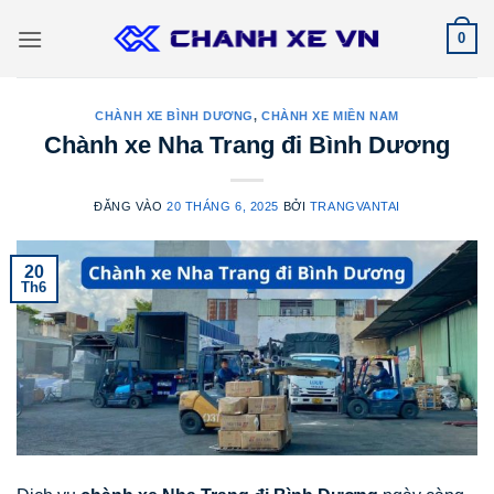
Bỏ
0
qua
nội
dung
CHÀNH XE BÌNH DƯƠNG
,
CHÀNH XE MIỀN NAM
Chành xe Nha Trang đi Bình Dương
ĐĂNG VÀO
20 THÁNG 6, 2025
BỞI
TRANGVANTAI
20
Th6