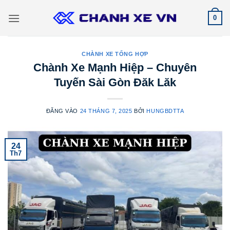
Bỏ
0
qua
nội
dung
CHÀNH XE TỔNG HỢP
Chành Xe Mạnh Hiệp – Chuyên
Tuyến Sài Gòn Đăk Lăk
ĐĂNG VÀO
24 THÁNG 7, 2025
BỞI
HUNGBDTTA
24
Th7