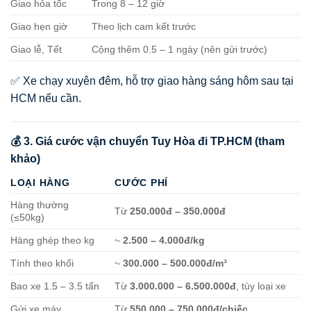
Giao hỏa tốc
Trong 8 – 12 giờ
Giao hẹn giờ
Theo lịch cam kết trước
Giao lễ, Tết
Cộng thêm 0.5 – 1 ngày (nên gửi trước)
✅ Xe chạy xuyên đêm, hỗ trợ giao hàng sáng hôm sau tại
HCM nếu cần.
💰 3. Giá cước vận chuyển Tuy Hòa đi TP.HCM (tham
khảo)
LOẠI HÀNG
CƯỚC PHÍ
Hàng thường
Từ
250.000đ – 350.000đ
(≤50kg)
Hàng ghép theo kg
~
2.500 – 4.000đ/kg
Tính theo khối
~
300.000 – 500.000đ/m³
Bao xe 1.5 – 3.5 tấn
Từ
3.000.000 – 6.500.000đ
, tùy loại xe
Gửi xe máy
Từ
550.000 – 750.000đ/chiếc