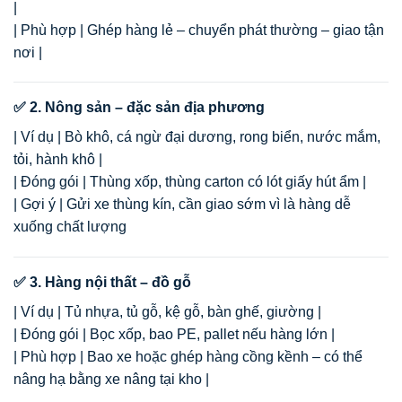
|
| Phù hợp | Ghép hàng lẻ – chuyển phát thường – giao tận
nơi |
✅ 2. Nông sản – đặc sản địa phương
| Ví dụ | Bò khô, cá ngừ đại dương, rong biển, nước mắm,
tỏi, hành khô |
| Đóng gói | Thùng xốp, thùng carton có lót giấy hút ẩm |
| Gợi ý | Gửi xe thùng kín, cần giao sớm vì là hàng dễ
xuống chất lượng
✅ 3. Hàng nội thất – đồ gỗ
| Ví dụ | Tủ nhựa, tủ gỗ, kệ gỗ, bàn ghế, giường |
| Đóng gói | Bọc xốp, bao PE, pallet nếu hàng lớn |
| Phù hợp | Bao xe hoặc ghép hàng cồng kềnh – có thể
nâng hạ bằng xe nâng tại kho |