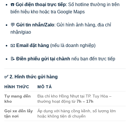
☎️
Gọi điện thoại trực tiếp
: Số hotline thường in trên
biển hiệu kho hoặc tra Google Maps
💬
Gửi tin nhắn/Zalo
: Gửi hình ảnh hàng, địa chỉ
nhận/giao
📧
Email đặt hàng
(nếu là doanh nghiệp)
📝
Điền phiếu gửi tại chành
nếu bạn đến trực tiếp
✅ 2. Hình thức gửi hàng
HÌNH THỨC
MÔ TẢ
Tự mang đến
Địa chỉ kho Hồng Nhựt tại TP. Tuy Hòa –
kho
thường hoạt động từ
7h – 17h
Gọi xe đến lấy
Áp dụng với hàng cồng kềnh, số lượng lớn
tận nơi
hoặc không tiện di chuyển