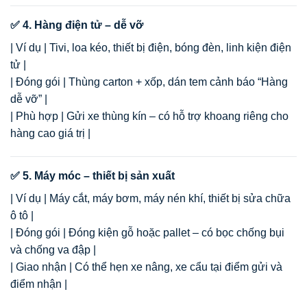
✅ 4. Hàng điện tử – dễ vỡ
| Ví dụ | Tivi, loa kéo, thiết bị điện, bóng đèn, linh kiện điện
tử |
| Đóng gói | Thùng carton + xốp, dán tem cảnh báo “Hàng
dễ vỡ” |
| Phù hợp | Gửi xe thùng kín – có hỗ trợ khoang riêng cho
hàng cao giá trị |
✅ 5. Máy móc – thiết bị sản xuất
| Ví dụ | Máy cắt, máy bơm, máy nén khí, thiết bị sửa chữa
ô tô |
| Đóng gói | Đóng kiện gỗ hoặc pallet – có bọc chống bụi
và chống va đập |
| Giao nhận | Có thể hẹn xe nâng, xe cẩu tại điểm gửi và
điểm nhận |