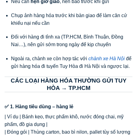
Nếu cần
hẹn giờ giao
, nên báo trước khi gửi
Chụp ảnh hàng hóa trước khi bàn giao để làm căn cứ
khiếu nại nếu cần
Đối với hàng đi tỉnh xa (TP.HCM, Bình Thuận, Đồng
Nai…), nên gửi sớm trong ngày để kịp chuyến
Ngoài ra, chành xe còn hợp tác với
chành xe Hà Nội
để
gửi hàng hóa đi tuyến Tuy Hòa đi Hà Nội và ngược lại.
CÁC LOẠI HÀNG HÓA THƯỜNG GỬI TUY
HÒA → TP.HCM
✅ 1. Hàng tiêu dùng – hàng lẻ
| Ví dụ | Bánh kẹo, thực phẩm khô, nước đóng chai, mỹ
phẩm, đồ gia dụng |
| Đóng gói | Thùng carton, bao bì nilon, pallet tùy số lượng