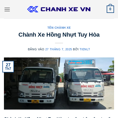
Bỏ
0
qua
nội
dung
TÊN CHÀNH XE
Chành Xe Hồng Nhựt Tuy Hòa
ĐĂNG VÀO
27 THÁNG 7, 2025
BỞI
TIENLT
27
Th7