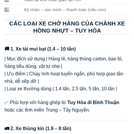
5️⃣
Ký nhận – xác minh – thanh toán (nếu còn)
CÁC LOẠI XE CHỞ HÀNG CỦA CHÀNH XE
HỒNG NHỰT – TUY HÒA
🚚 1. Xe tải mui bạt (1.4 – 10 tấn)
| Mục đích sử dụng | Hàng lẻ, hàng thùng carton, bao bì,
hàng tiêu dùng, vật tư nhẹ |
| Ưu điểm | Chạy linh hoạt tuyến ngắn, phù hợp giao tận
nhà, dễ xếp dỡ |
| Loại xe thường dùng | 1.4 tấn, 2.5 tấn, 5 tấn, 10 tấn |
✅ Phù hợp với hàng ghép từ
Tuy Hòa đi Bình Thuận
hoặc các tỉnh miền Trung – Tây Nguyên.
🚛 2. Xe thùng kín (1.9 – 8 tấn)