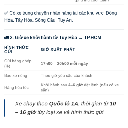
✅ Có xe trung chuyển nhận hàng tại các khu vực: Đông
Hòa, Tây Hòa, Sông Cầu, Tuy An.
🚛 2. Giờ xe khởi hành từ Tuy Hòa → TP.HCM
HÌNH THỨC
GIỜ XUẤT PHÁT
GỬI
Gửi hàng ghép
17h00 – 20h00 mỗi ngày
(lẻ)
Bao xe riêng
Theo giờ yêu cầu của khách
Khởi hành sau
4–6 giờ
đặt lệnh (nếu có xe
Hàng hỏa tốc
sẵn)
Xe chạy theo
Quốc lộ 1A
, thời gian từ
10
– 16 giờ
tùy loại xe và hình thức gửi.