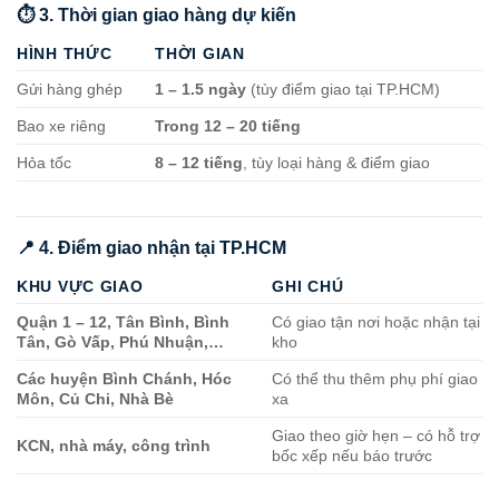
⏱️ 3. Thời gian giao hàng dự kiến
HÌNH THỨC
THỜI GIAN
Gửi hàng ghép
1 – 1.5 ngày
(tùy điểm giao tại TP.HCM)
Bao xe riêng
Trong 12 – 20 tiếng
Hỏa tốc
8 – 12 tiếng
, tùy loại hàng & điểm giao
📍 4. Điểm giao nhận tại TP.HCM
KHU VỰC GIAO
GHI CHÚ
Quận 1 – 12, Tân Bình, Bình
Có giao tận nơi hoặc nhận tại
Tân, Gò Vấp, Phú Nhuận,…
kho
Các huyện Bình Chánh, Hóc
Có thể thu thêm phụ phí giao
Môn, Củ Chi, Nhà Bè
xa
Giao theo giờ hẹn – có hỗ trợ
KCN, nhà máy, công trình
bốc xếp nếu báo trước