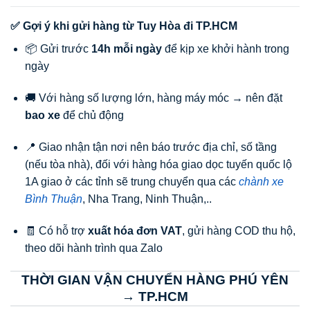
✅ Gợi ý khi gửi hàng từ Tuy Hòa đi TP.HCM
📦 Gửi trước
14h mỗi ngày
để kịp xe khởi hành trong
ngày
🚚 Với hàng số lượng lớn, hàng máy móc → nên đặt
bao xe
để chủ động
📍 Giao nhận tận nơi nên báo trước địa chỉ, số tầng
(nếu tòa nhà), đối với hàng hóa giao dọc tuyến quốc lộ
1A giao ở các tỉnh sẽ trung chuyển qua các
chành xe
Bình Thuận
, Nha Trang, Ninh Thuận,..
🧾 Có hỗ trợ
xuất hóa đơn VAT
, gửi hàng COD thu hộ,
theo dõi hành trình qua Zalo
THỜI GIAN VẬN CHUYỂN HÀNG PHÚ YÊN
→ TP.HCM