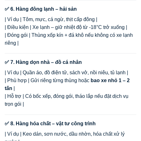
✅ 6. Hàng đông lạnh – hải sản
| Ví dụ | Tôm, mực, cá ngừ, thịt cấp đông |
| Điều kiện | Xe lạnh – giữ nhiệt độ từ -18°C trở xuống |
| Đóng gói | Thùng xốp kín + đá khô nếu không có xe lạnh
riêng |
✅ 7. Hàng dọn nhà – đồ cá nhân
| Ví dụ | Quần áo, đồ điện tử, sách vở, nồi niêu, tủ lạnh |
| Phù hợp | Gửi riêng từng thùng hoặc
bao xe nhỏ 1 – 2
tấn
|
| Hỗ trợ | Có bốc xếp, đóng gói, tháo lắp nếu đặt dịch vụ
trọn gói |
✅ 8. Hàng hóa chất – vật tư công trình
| Ví dụ | Keo dán, sơn nước, dầu nhờn, hóa chất xử lý