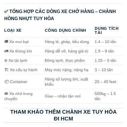
✅ TỔNG HỢP CÁC DÒNG XE CHỞ HÀNG – CHÀNH
HỒNG NHỰT TUY HÒA
DUNG TÍCH
LOẠI XE
CÔNG DỤNG CHÍNH
TẢI
🚚 Xe mui bạt
Hàng lẻ, ghép, tiêu dùng
1.4 – 10 tấn
🚛 Xe thùng kín
Hàng dễ vỡ, hàng giá trị
1.9 – 8 tấn
❄️ Xe tải lạnh
Đông lạnh, thực phẩm
1.25 – 5 tấn
🏗️ Xe cẩu tự hành
Máy móc nặng, nâng hạ
3 – 10 tấn
Hàng số lượng lớn, xuất
📦 Container
20 – 40 feet
khẩu
🚐 Xe nhỏ trung
500kg – 1.5
Giao – nhận tận nơi
chuyển
tấn
THAM KHẢO THÊM CHÀNH XE TUY HÒA
ĐI HCM