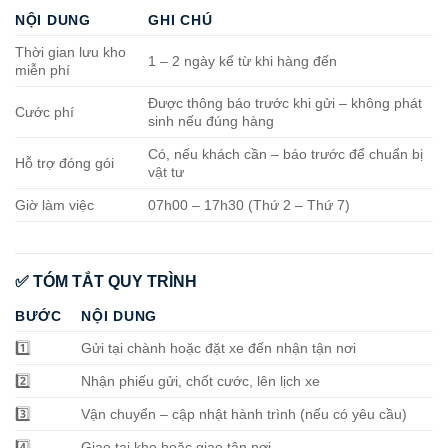
NỘI DUNG
GHI CHÚ
Thời gian lưu kho
1 – 2 ngày kể từ khi hàng đến
miễn phí
Được thông báo trước khi gửi – không phát
Cước phí
sinh nếu đúng hàng
Có, nếu khách cần – báo trước để chuẩn bị
Hỗ trợ đóng gói
vật tư
Giờ làm việc
07h00 – 17h30 (Thứ 2 – Thứ 7)
✅ TÓM TẮT QUY TRÌNH
BƯỚC
NỘI DUNG
1️⃣
Gửi tại chành hoặc đặt xe đến nhận tận nơi
2️⃣
Nhận phiếu gửi, chốt cước, lên lịch xe
3️⃣
Vận chuyển – cập nhật hành trình (nếu có yêu cầu)
4️⃣
Giao tại kho hoặc giao tận nơi