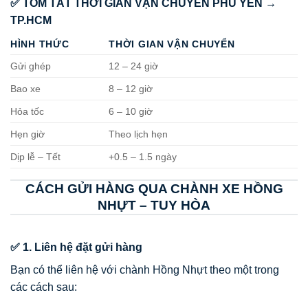
✅ TÓM TẮT THỜI GIAN VẬN CHUYỂN PHÚ YÊN →
TP.HCM
HÌNH THỨC
THỜI GIAN VẬN CHUYỂN
Gửi ghép
12 – 24 giờ
Bao xe
8 – 12 giờ
Hỏa tốc
6 – 10 giờ
Hẹn giờ
Theo lịch hẹn
Dịp lễ – Tết
+0.5 – 1.5 ngày
CÁCH GỬI HÀNG QUA CHÀNH XE HỒNG
NHỰT – TUY HÒA
✅ 1. Liên hệ đặt gửi hàng
Bạn có thể liên hệ với chành Hồng Nhựt theo một trong
các cách sau: