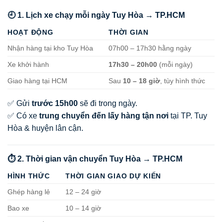
🕘 1. Lịch xe chạy mỗi ngày Tuy Hòa → TP.HCM
HOẠT ĐỘNG
THỜI GIAN
Nhận hàng tại kho Tuy Hòa
07h00 – 17h30 hằng ngày
Xe khởi hành
17h30 – 20h00
(mỗi ngày)
Giao hàng tại HCM
Sau
10 – 18 giờ
, tùy hình thức
✅ Gửi
trước 15h00
sẽ đi trong ngày.
✅ Có xe
trung chuyển đến lấy hàng tận nơi
tại TP. Tuy
Hòa & huyện lân cận.
⏱️ 2. Thời gian vận chuyển Tuy Hòa → TP.HCM
HÌNH THỨC
THỜI GIAN GIAO DỰ KIẾN
Ghép hàng lẻ
12 – 24 giờ
Bao xe
10 – 14 giờ