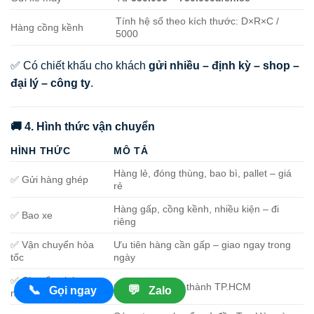
Tính hệ số theo kích thước: D×R×C /
Hàng cồng kềnh
5000
✅ Có chiết khấu cho khách
gửi nhiều – định kỳ – shop –
đại lý – công ty
.
🚚 4. Hình thức vận chuyển
HÌNH THỨC
MÔ TẢ
Hàng lẻ, đóng thùng, bao bì, pallet – giá
✅ Gửi hàng ghép
rẻ
Hàng gấp, cồng kềnh, nhiều kiện – đi
✅ Bao xe
riêng
✅ Vận chuyển hỏa
Ưu tiên hàng cần gấp – giao ngay trong
tốc
ngày
✅ Chuyển phát
Giao 24h tại nội thành TP.HCM
📞
💬
Gọi ngay
Zalo
nhanh