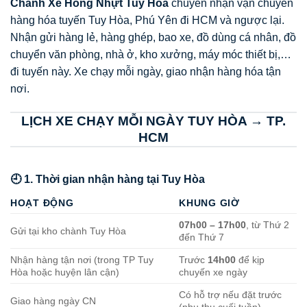
Chành Xe Hồng Nhựt Tuy Hòa
chuyên nhận vận chuyển
hàng hóa tuyến Tuy Hòa, Phú Yên đi HCM và ngược lại.
Nhận gửi hàng lẻ, hàng ghép, bao xe, đồ dùng cá nhân, đồ
chuyển văn phòng, nhà ở, kho xưởng, máy móc thiết bị,…
đi tuyến này. Xe chạy mỗi ngày, giao nhận hàng hóa tận
nơi.
LỊCH XE CHẠY MỖI NGÀY TUY HÒA → TP.
HCM
🕘 1. Thời gian nhận hàng tại Tuy Hòa
HOẠT ĐỘNG
KHUNG GIỜ
07h00 – 17h00
, từ Thứ 2
Gửi tại kho chành Tuy Hòa
đến Thứ 7
Nhận hàng tận nơi (trong TP Tuy
Trước
14h00
để kịp
Hòa hoặc huyện lân cận)
chuyến xe ngày
Có hỗ trợ nếu đặt trước
Giao hàng ngày CN
(phụ thu cuối tuần)