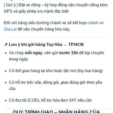
| Gợi ý | Đặt xe riêng – ký hợp đồng vận chuyển riêng kèm
GPS và giấy phép lưu hành đặc biệt
Đối với hàng siêu trường chành xe sẽ kết hợp
chành xe
Gia Lai
để vận chuyển hàng hóa này.
📌 Lưu ý khi gửi hàng Tuy Hòa → TP.HCM
Xe chạy
mỗi ngày
, nên gửi
trước 15h
để kịp chuyến
trong ngày
Có thể giao hàng tại kho hoặc tận nơi (tùy loại hàng)
Có hỗ trợ bốc xếp, đóng gói, giao đúng giờ theo yêu
cầu
Có thu hộ (COD), hỗ trợ hóa đơn VAT nếu cần
QUY TRÌNH GIAO – NHẬN HÀNG CỦA