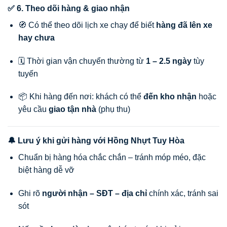
✅ 6. Theo dõi hàng & giao nhận
🧭 Có thể theo dõi lịch xe chạy để biết
hàng đã lên xe
hay chưa
🗓️ Thời gian vận chuyển thường từ
1 – 2.5 ngày
tùy
tuyến
📦 Khi hàng đến nơi: khách có thể
đến kho nhận
hoặc
yêu cầu
giao tận nhà
(phụ thu)
🔔 Lưu ý khi gửi hàng với Hồng Nhựt Tuy Hòa
Chuẩn bị hàng hóa chắc chắn – tránh móp méo, đặc
biệt hàng dễ vỡ
Ghi rõ
người nhận – SĐT – địa chỉ
chính xác, tránh sai
sót