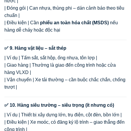
nước |
| Đóng gói | Can nhựa, thùng phi – dán cảnh báo theo tiêu
chuẩn |
| Điều kiện | Cần
phiếu an toàn hóa chất (MSDS)
nếu
hàng dễ cháy hoặc độc hại
✅ 9. Hàng vật liệu – sắt thép
| Ví dụ | Tấm sắt, sắt hộp, ống nhựa, tôn lợp |
| Giao hàng | Thường là giao đến công trình hoặc cửa
hàng VLXD |
| Vận chuyển | Xe tải thường – cần buộc chắc chắn, chống
trượt |
✅ 10. Hàng siêu trường – siêu trọng (ít nhưng có)
| Ví dụ | Thiết bị xây dựng lớn, trụ điện, cột đèn, bồn lớn |
| Điều kiện | Xe moóc, có đăng ký lộ trình – giao thẳng đến
công trình |