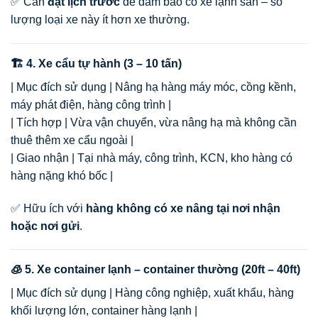
✅ Cần
đặt lịch trước
để đảm bảo có xe lạnh sẵn – số
lượng loại xe này ít hơn xe thường.
🏗️ 4. Xe cẩu tự hành (3 – 10 tấn)
| Mục đích sử dụng | Nâng hạ hàng máy móc, cồng kềnh,
máy phát điện, hàng công trình |
| Tích hợp | Vừa vận chuyển, vừa nâng hạ mà không cần
thuê thêm xe cẩu ngoài |
| Giao nhận | Tại nhà máy, công trình, KCN, kho hàng có
hàng nặng khó bốc |
✅ Hữu ích với
hàng không có xe nâng tại nơi nhận
hoặc nơi gửi
.
🧊 5. Xe container lạnh – container thường (20ft – 40ft)
| Mục đích sử dụng | Hàng công nghiệp, xuất khẩu, hàng
khối lượng lớn, container hàng lạnh |