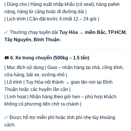
| Dùng cho | Hàng xuất nhập khẩu (có seal), hàng pallet
nặng, hàng từ cảng hoặc đi đường dài |
| Lịch trình | Cần đặt trước ít nhất 12 – 24 giờ |
✅ Thường chạy tuyến dài
Tuy Hòa → miền Bắc, TP.HCM,
Tây Nguyên, Bình Thuận
.
🚐 6. Xe trung chuyển (500kg – 1.5 tấn)
| Mục đích sử dụng | Giao – nhận hàng tại nhà, công trình,
cửa hàng, bãi xe, xưởng nhỏ |
| Lộ trình | Tuy Hòa nội thành → giao tận nơi tại Bình
Thuận hoặc các huyện lân cận |
| Linh hoạt | Nhận hàng theo giờ hẹn – phù hợp khách
không có phương tiện chở ra chành |
✅ Được hỗ trợ miễn phí hoặc tính phí nhẹ tùy khoảng
cách.