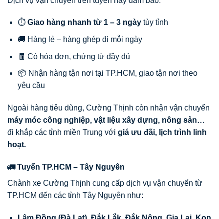
Dịch vụ vận chuyển trên tuyến này đảm bảo:
⏱️
Giao hàng nhanh từ 1 – 3 ngày
tùy tỉnh
🚚 Hàng lẻ – hàng ghép đi mỗi ngày
🧾 Có hóa đơn, chứng từ đầy đủ
📦 Nhận hàng tận nơi tại TP.HCM, giao tận nơi theo
yêu cầu
Ngoài hàng tiêu dùng, Cường Thịnh còn nhận vận chuyển
máy móc công nghiệp, vật liệu xây dựng, nông sản…
đi khắp các tỉnh miền Trung với
giá ưu đãi, lịch trình linh
hoạt.
🚛 Tuyến TP.HCM – Tây Nguyên
Chành xe Cường Thịnh cung cấp dịch vụ vận chuyển từ
TP.HCM đến các tỉnh Tây Nguyên như:
Lâm Đồng (Đà Lạt), Đắk Lắk, Đắk Nông, Gia Lai, Kon