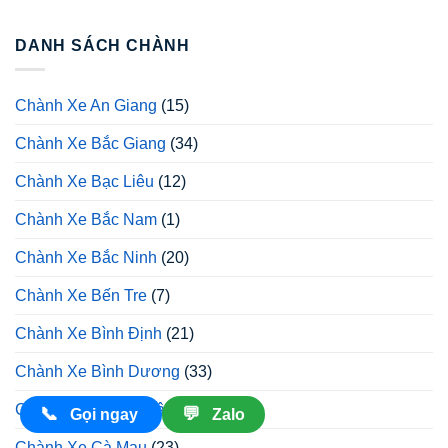
DANH SÁCH CHÀNH
Chành Xe An Giang
(15)
Chành Xe Bắc Giang
(34)
Chành Xe Bạc Liêu
(12)
Chành Xe Bắc Nam
(1)
Chành Xe Bắc Ninh
(20)
Chành Xe Bến Tre
(7)
Chành Xe Bình Định
(21)
Chành Xe Bình Dương
(33)
Chành Xe Bình Thuận
(20)
📞
💬
Gọi ngay
Zalo
Chành Xe Cà Mau
(23)