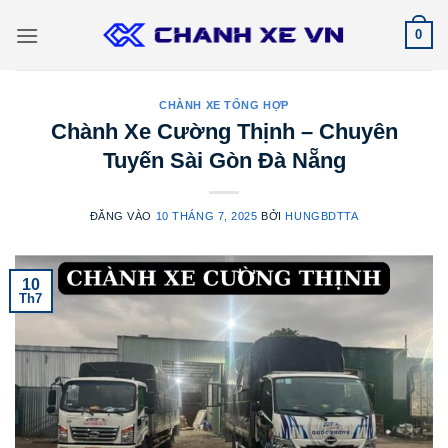
Bỏ
0
qua
nội
dung
CHÀNH XE TỔNG HỢP
Chành Xe Cường Thịnh – Chuyên
Tuyến Sài Gòn Đà Nẵng
ĐĂNG VÀO
10 THÁNG 7, 2025
BỞI
HUNGBDTTA
10
Th7