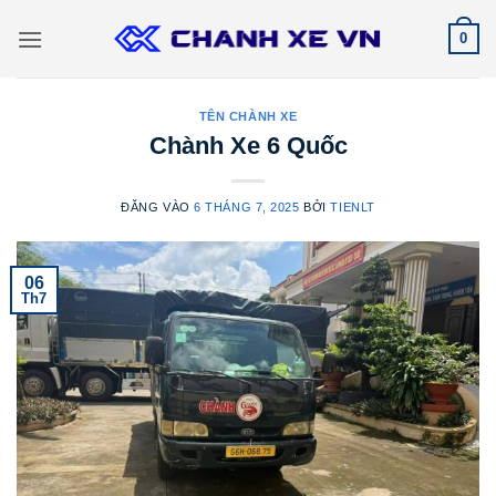
Bỏ
0
qua
nội
dung
TÊN CHÀNH XE
Chành Xe 6 Quốc
ĐĂNG VÀO
6 THÁNG 7, 2025
BỞI
TIENLT
06
Th7