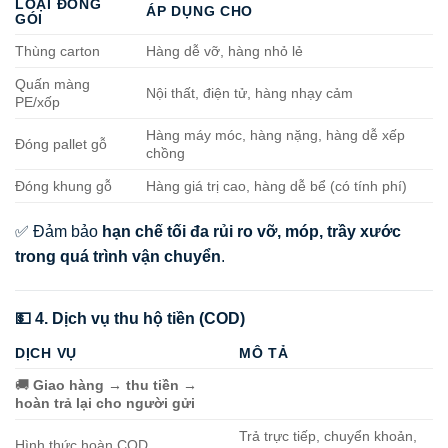
LOẠI ĐÓNG
ÁP DỤNG CHO
GÓI
Thùng carton
Hàng dễ vỡ, hàng nhỏ lẻ
Quấn màng
Nội thất, điện tử, hàng nhạy cảm
PE/xốp
Hàng máy móc, hàng nặng, hàng dễ xếp
Đóng pallet gỗ
chồng
Đóng khung gỗ
Hàng giá trị cao, hàng dễ bể (có tính phí)
✅ Đảm bảo
hạn chế tối đa rủi ro vỡ, móp, trầy xước
trong quá trình vận chuyển
.
💵 4. Dịch vụ thu hộ tiền (COD)
DỊCH VỤ
MÔ TẢ
🚚
Giao hàng → thu tiền →
hoàn trả lại cho người gửi
Trả trực tiếp, chuyển khoản,
Hình thức hoàn COD