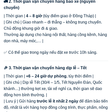
🚛 2. Thời gian vận chuyển hàng bao xe (nguyên
chuyến)
| Thời gian |
4 – 8 giờ
(tùy điểm giao ở Đồng Tháp) |
| Ghi chú | Giao nhanh – đi thẳng – không trung chuyển.
Chủ động khung giờ đi & giao.
Thường áp dụng cho hàng nội thất, hàng cồng kềnh, hàng
dọn nhà, máy móc,… |
✅ Có thể giao trong ngày nếu đặt xe trước 10h sáng.
🎉 3. Thời gian vận chuyển hàng dịp lễ – Tết
| Thời gian |
+6 – 24 giờ dự phòng
, tùy thời điểm |
| Ghi chú | Dịp lễ Tết (30/4 – 1/5, Tết Nguyên Đán, Quốc
khánh…) thường kẹt xe, tài xế nghỉ ca, thời gian sẽ dao
động hơn bình thường. |
| Lưu ý | Gửi hàng
trước lễ ít nhất 2 ngày
để đảm bảo tiến
độ, nhất là với hàng hợp đồng công trình, thực phẩm, nông