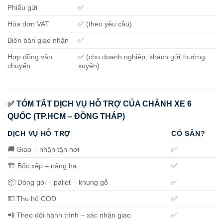
Phiếu gửi
✅
Hóa đơn VAT
✅ (theo yêu cầu)
Biên bản giao nhận
✅
Hợp đồng vận
✅ (cho doanh nghiệp, khách gửi thường
chuyển
xuyên)
✅ TÓM TẮT DỊCH VỤ HỖ TRỢ CỦA CHÀNH XE 6
QUỐC (TP.HCM – ĐỒNG THÁP)
DỊCH VỤ HỖ TRỢ
CÓ SẴN?
🚚 Giao – nhận tận nơi
✅
🏗️ Bốc xếp – nâng hạ
✅
📦 Đóng gói – pallet – khung gỗ
✅
💵 Thu hộ COD
✅
📲 Theo dõi hành trình – xác nhận giao
✅