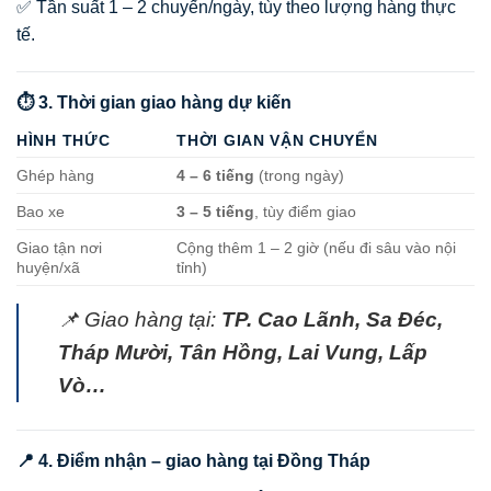
✅ Tần suất 1 – 2 chuyến/ngày, tùy theo lượng hàng thực
tế.
⏱️ 3. Thời gian giao hàng dự kiến
HÌNH THỨC
THỜI GIAN VẬN CHUYỂN
Ghép hàng
4 – 6 tiếng
(trong ngày)
Bao xe
3 – 5 tiếng
, tùy điểm giao
Giao tận nơi
Cộng thêm 1 – 2 giờ (nếu đi sâu vào nội
huyện/xã
tỉnh)
📌 Giao hàng tại:
TP. Cao Lãnh, Sa Đéc,
Tháp Mười, Tân Hồng, Lai Vung, Lấp
Vò…
📍 4. Điểm nhận – giao hàng tại Đồng Tháp