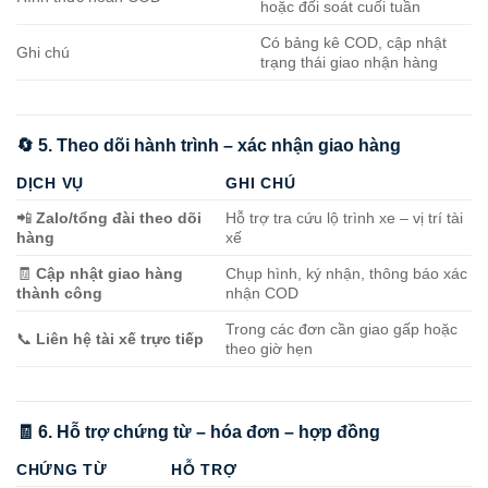
hoặc đối soát cuối tuần
Có bảng kê COD, cập nhật
Ghi chú
trạng thái giao nhận hàng
🔄 5. Theo dõi hành trình – xác nhận giao hàng
DỊCH VỤ
GHI CHÚ
📲
Zalo/tổng đài theo dõi
Hỗ trợ tra cứu lộ trình xe – vị trí tài
hàng
xế
🧾
Cập nhật giao hàng
Chụp hình, ký nhận, thông báo xác
thành công
nhận COD
Trong các đơn cần giao gấp hoặc
📞
Liên hệ tài xế trực tiếp
theo giờ hẹn
🧾 6. Hỗ trợ chứng từ – hóa đơn – hợp đồng
CHỨNG TỪ
HỖ TRỢ