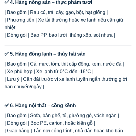
✅ 4. Hàng nông sản – thực phẩm tươi
| Bao gồm | Rau củ, trái cây, gạo, bột, hạt giống |
| Phương tiện | Xe tải thường hoặc xe lạnh nếu cần giữ
nhiệt |
| Đóng gói | Bao PP, bao lưới, thùng xốp, sọt nhựa |
✅ 5. Hàng đông lạnh – thủy hải sản
| Bao gồm | Cá, mực, tôm, thịt cấp đông, kem, nước đá |
| Xe phù hợp | Xe lạnh từ 0°C đến -18°C |
| Lưu ý | Cần đặt trước vì xe lạnh tuyến ngắn thường giới
hạn chuyến/ngày |
✅ 6. Hàng nội thất – cồng kềnh
| Bao gồm | Sofa, bàn ghế, tủ, giường gỗ, vách ngăn |
| Đóng gói | Bọc PE, carton, hoặc kiện gỗ |
| Giao hàng | Tận nơi công trình, nhà dân hoặc kho bán