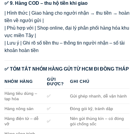
✅ 9. Hàng COD – thu hộ tiền khi giao
| Hình thức | Giao hàng cho người nhận → thu tiền → hoàn
tiền về người gửi |
| Phù hợp với | Shop online, đại lý phân phối hàng hóa khu
vực miền Tây |
| Lưu ý | Ghi rõ số tiền thu – thông tin người nhận – số tài
khoản hoàn tiền
✅ TÓM TẮT NHÓM HÀNG GỬI TỪ HCM ĐI ĐỒNG THÁP
GỬI
NHÓM HÀNG
GHI CHÚ
ĐƯỢC?
Hàng tiêu dùng –
✅
Gửi ghép nhanh, dễ vận hành
tạp hóa
Hàng nông sản
✅
Đóng gói kỹ, tránh dập
Hàng điện tử – dễ
Nên gửi thùng kín – có đóng
✅
vỡ
gói chống sốc
Hàng công trình –