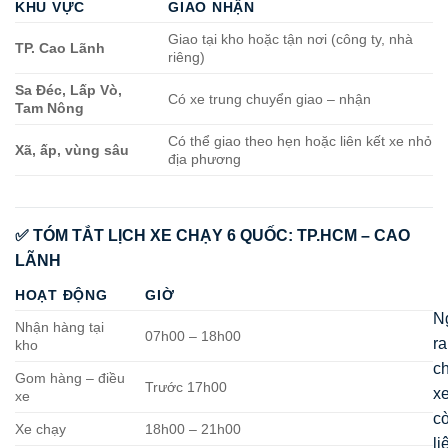
KHU VỰC
GIAO NHẬN
Giao tại kho hoặc tận nơi (công ty, nhà
TP. Cao Lãnh
riêng)
Sa Đéc, Lấp Vò,
Có xe trung chuyển giao – nhận
Tam Nông
Có thể giao theo hẹn hoặc liên kết xe nhỏ
Xã, ấp, vùng sâu
địa phương
✅ TÓM TẮT LỊCH XE CHẠY 6 QUỐC: TP.HCM – CAO
LÃNH
HOẠT ĐỘNG
GIỜ
N
Nhận hàng tại
07h00 – 18h00
ra
kho
c
Gom hàng – điều
Trước 17h00
x
xe
c
Xe chạy
18h00 – 21h00
li