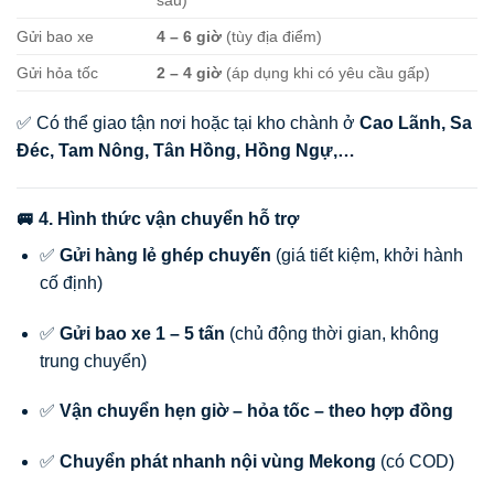
Gửi bao xe
4 – 6 giờ
(tùy địa điểm)
Gửi hỏa tốc
2 – 4 giờ
(áp dụng khi có yêu cầu gấp)
✅ Có thể giao tận nơi hoặc tại kho chành ở
Cao Lãnh, Sa
Đéc, Tam Nông, Tân Hồng, Hồng Ngự,…
🚐 4. Hình thức vận chuyển hỗ trợ
✅
Gửi hàng lẻ ghép chuyến
(giá tiết kiệm, khởi hành
cố định)
✅
Gửi bao xe 1 – 5 tấn
(chủ động thời gian, không
trung chuyển)
✅
Vận chuyển hẹn giờ – hỏa tốc – theo hợp đồng
✅
Chuyển phát nhanh nội vùng Mekong
(có COD)