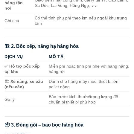
Giao đến nhà, công trình, đại lý tại TP. Cao Lãnh,
hàng tận
Sa Đéc, Lai Vung, Hồng Ngự, v.v.
nơi
Có thể tính phụ phí theo km nếu ngoài khu trung
Ghi chú
tâm
🏗️ 2. Bốc xếp, nâng hạ hàng hóa
DỊCH VỤ
MÔ TẢ
✅
Hỗ trợ bốc xếp
Miễn phí hoặc tính phí nhẹ với hàng nặng,
tại kho
hàng rời
🏗️
Xe nâng, xe cẩu
Dành cho hàng máy móc, thiết bị lớn,
(nếu cần)
pallet nặng
Báo trước kích thước/trọng lượng để
Gợi ý
chuẩn bị thiết bị phù hợp
📦 3. Đóng gói – bao bọc hàng hóa