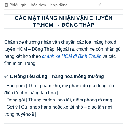
🧾 Phiếu gửi – hóa đơn – hợp đồng
✅
CÁC MẶT HÀNG NHẬN VẬN CHUYỂN
TP.HCM → ĐỒNG THÁP
Chành xe thường nhận vận chuyển các loại hàng hóa đi
tuyến HCM – Đồng Tháp. Ngoài ra, chành xe còn nhận gửi
hàng kết hợp theo
chành xe HCM đi Bình Thuận
và các
tỉnh miền Trung.
✅ 1. Hàng tiêu dùng – hàng hóa thông thường
| Bao gồm | Thực phẩm khô, mỹ phẩm, đồ gia dụng, đồ
điện tử nhỏ, hàng tạp hóa |
| Đóng gói | Thùng carton, bao tải, niêm phong rõ ràng |
| Gợi ý | Gửi ghép hàng hoặc xe tải nhỏ – giao tận nơi
trong huyện/xã |