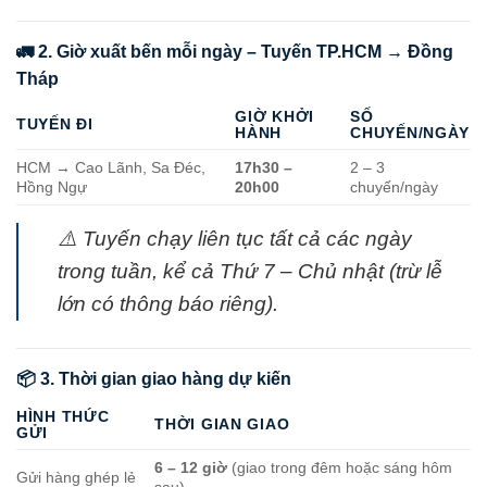
🚛 2. Giờ xuất bến mỗi ngày – Tuyến TP.HCM → Đồng
Tháp
GIỜ KHỞI
SỐ
TUYẾN ĐI
HÀNH
CHUYẾN/NGÀY
HCM → Cao Lãnh, Sa Đéc,
17h30 –
2 – 3
Hồng Ngự
20h00
chuyến/ngày
⚠️ Tuyến chạy liên tục tất cả các ngày
trong tuần, kể cả Thứ 7 – Chủ nhật (trừ lễ
lớn có thông báo riêng).
📦 3. Thời gian giao hàng dự kiến
HÌNH THỨC
THỜI GIAN GIAO
GỬI
6 – 12 giờ
(giao trong đêm hoặc sáng hôm
Gửi hàng ghép lẻ
sau)