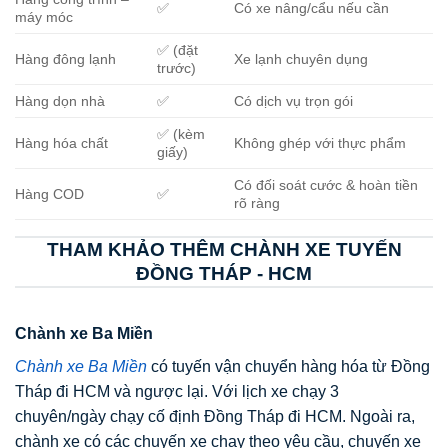
✅
Có xe nâng/cẩu nếu cần
máy móc
✅ (đặt
Hàng đông lạnh
Xe lạnh chuyên dụng
trước)
Hàng dọn nhà
✅
Có dịch vụ trọn gói
✅ (kèm
Hàng hóa chất
Không ghép với thực phẩm
giấy)
Có đối soát cước & hoàn tiền
Hàng COD
✅
rõ ràng
THAM KHẢO THÊM CHÀNH XE TUYẾN
ĐỒNG THÁP - HCM
Chành xe Ba Miền
Chành xe Ba Miền
có tuyến vận chuyển hàng hóa từ Đồng
Tháp đi HCM và ngược lại. Với lịch xe chạy 3
chuyên/ngày chạy cố định Đồng Tháp đi HCM. Ngoài ra,
chành xe có các chuyến xe chạy theo yêu cầu, chuyến xe