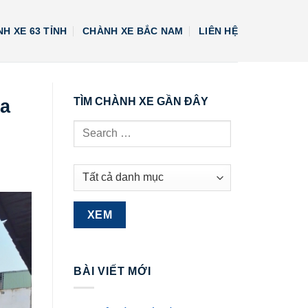
H XE 63 TỈNH
CHÀNH XE BẮC NAM
LIÊN HỆ
ịa
TÌM CHÀNH XE GẦN ĐÂY
BÀI VIẾT MỚI