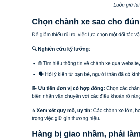
Luôn giữ lạ
Chọn chành xe sao cho đú
Để giảm thiểu rủi ro, việc lựa chọn một đối tác v
🔍 Nghiên cứu kỹ lưỡng:
🌐 Tìm hiểu thông tin về chành xe qua website
🗣️ Hỏi ý kiến từ bạn bè, người thân đã có ki
📝 Ưu tiên đơn vị có hợp đồng:
Chọn các chành
biên nhận vận chuyển với các điều khoản rõ ràn
⭐ Xem xét quy mô, uy tín:
Các chành xe lớn, ho
trọng việc giữ gìn thương hiệu.
Hàng bị giao nhầm, phải là