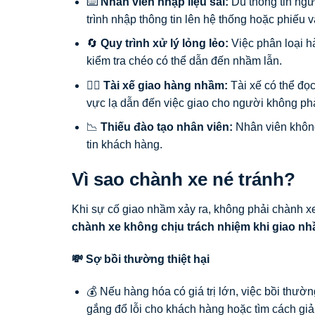
⌨️
Nhân viên nhập liệu sai:
Dù thông tin ngư
trình nhập thông tin lên hệ thống hoặc phiếu v
🔄
Quy trình xử lý lỏng lẻo:
Việc phân loại h
kiểm tra chéo có thể dẫn đến nhầm lẫn.
👨‍✈️
Tài xế giao hàng nhầm:
Tài xế có thể đọc
vực lạ dẫn đến việc giao cho người không phả
📉
Thiếu đào tạo nhân viên:
Nhân viên không
tin khách hàng.
Vì sao chành xe né tránh?
Khi sự cố giao nhầm xảy ra, không phải chành x
chành xe không chịu trách nhiệm khi giao nh
💸 Sợ bồi thường thiệt hại
💰 Nếu hàng hóa có giá trị lớn, việc bồi thườn
gắng đổ lỗi cho khách hàng hoặc tìm cách giả