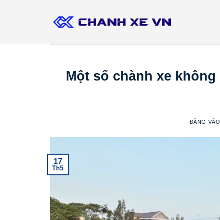
Bỏ
qua
nội
dung
Một số chành xe không 
ĐĂNG VÀ
17
Th5