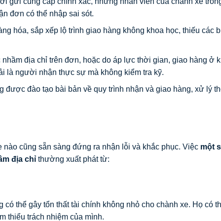
ời gửi cung cấp chính xác, nhưng nhân viên của chành xe tron
ận đơn có thể nhập sai sót.
àng hóa, sắp xếp lộ trình giao hàng không khoa học, thiếu các 
 nhầm địa chỉ trên đơn, hoặc do áp lực thời gian, giao hàng ở 
i là người nhận thực sự mà không kiểm tra kỹ.
 được đào tạo bài bản về quy trình nhận và giao hàng, xử lý t
e nào cũng sẵn sàng đứng ra nhận lỗi và khắc phục. Việc
một 
ầm địa chỉ
thường xuất phát từ:
g có thể gây tổn thất tài chính không nhỏ cho chành xe. Họ có t
m thiểu trách nhiệm của mình.