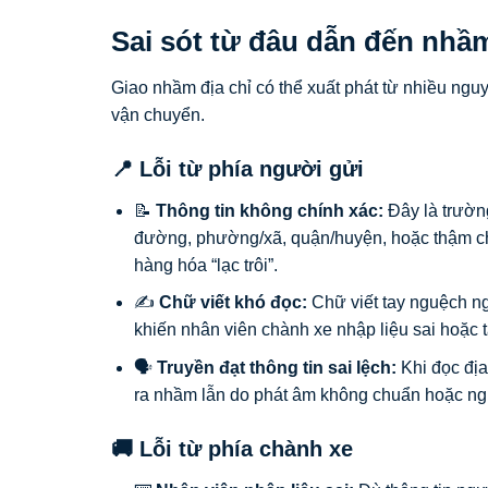
Sai sót từ đâu dẫn đến nhầ
Giao nhầm địa chỉ có thể xuất phát từ nhiều ngu
vận chuyển.
📍 Lỗi từ phía người gửi
📝
Thông tin không chính xác:
Đây là trường
đường, phường/xã, quận/huyện, hoặc thậm chí 
hàng hóa “lạc trôi”.
✍️
Chữ viết khó đọc:
Chữ viết tay nguệch ng
khiến nhân viên chành xe nhập liệu sai hoặc 
🗣️
Truyền đạt thông tin sai lệch:
Khi đọc địa
ra nhầm lẫn do phát âm không chuẩn hoặc ng
🚚 Lỗi từ phía chành xe