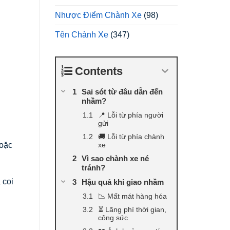
Nhược Điểm Chành Xe
(98)
Tên Chành Xe
(347)
Contents
Sai sót từ đâu dẫn đến
nhầm?
📍 Lỗi từ phía người
gửi
🚚 Lỗi từ phía chành
xe
hoặc
Vì sao chành xe né
tránh?
 coi
Hậu quả khi giao nhầm
📉 Mất mát hàng hóa
⏳ Lãng phí thời gian,
công sức