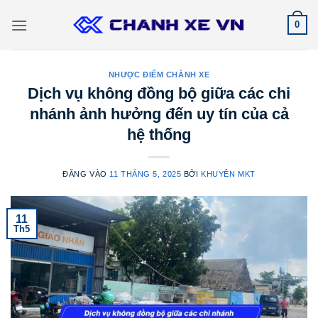
Bỏ
0
qua
nội
dung
NHƯỢC ĐIỂM CHÀNH XE
Dịch vụ không đồng bộ giữa các chi
nhánh ảnh hưởng đến uy tín của cả
hệ thống
ĐĂNG VÀO
11 THÁNG 5, 2025
BỞI
KHUYÊN MKT
11
Th5