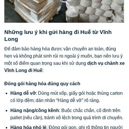
Những lưu ý khi gửi hàng đi Huế từ Vĩnh
Long
Để đảm bảo hàng hóa được vận chuyển an toàn, đúng
hẹn và không phát sinh rủi ro ngoài ý muốn, bạn nên lưu ý
một số điểm quan trọng sau khi sử dụng
dịch vụ chành xe
Vĩnh Long đi Huế
:
Đóng gói hàng hóa đúng quy cách
Hàng dễ vỡ
: Dùng mút xốp, giấy gói hoặc thùng carton
có lớp đệm; dán nhãn “Hàng dễ vỡ” rõ ràng.
Hàng nặng/cồng kềnh
: Buộc chắc chắn, cố định trên
pallet (nếu cần), tránh xô lệch trong quá trình di chuyển.
Hàng hóa nhỏ lẻ
: Đóng gói gọn, ghi rõ thông tin người