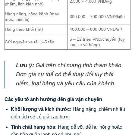
2.500 – 4.000 VNĐ/kg
phẩm, linh kiện nhỏ)
Hàng nặng, cồng kềnh (máy
300.000 – 700.000 VNĐ/kiện
móc, thiết bị)
Hàng theo khối (m³)
400.000 – 800.000 VNĐ/m³
5 – 12 triệu VNĐ/chuyến (tùy
Gửi nguyên xe tải 1–5 tấn
loại xe và hàng)
Lưu ý:
Giá trên chỉ mang tính tham khảo.
Đơn giá cụ thể có thể thay đổi tùy thời
điểm, loại hàng và yêu cầu của khách.
Các yếu tố ảnh hưởng đến giá vận chuyển
Khối lượng và kích thước:
Hàng nặng, chiếm nhiều
diện tích sẽ có giá cao hơn.
Tính chất hàng hóa:
Hàng dễ vỡ, dễ hư hỏng hoặc
cần bảo quản lạnh sẽ có phụ phí.