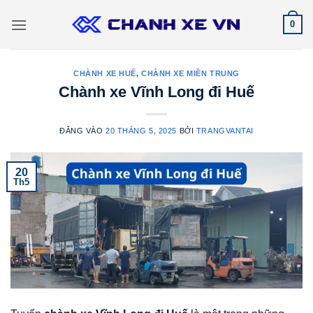
Bỏ
0
qua
nội
dung
CHÀNH XE HUẾ
,
CHÀNH XE MIỀN TRUNG
Chành xe Vĩnh Long đi Huế
ĐĂNG VÀO
20 THÁNG 5, 2025
BỞI
TRANGVANTAI
20
Th5