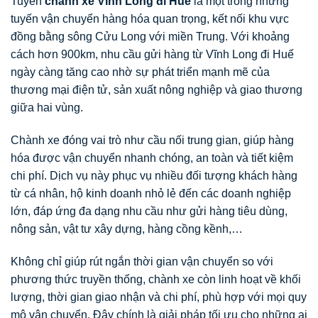
Tuyến
chành xe Vĩnh Long đi Huế
là một trong những
tuyến vận chuyển hàng hóa quan trọng, kết nối khu vực
đồng bằng sông Cửu Long với miền Trung. Với khoảng
cách hơn 900km, nhu cầu gửi hàng từ Vĩnh Long đi Huế
ngày càng tăng cao nhờ sự phát triển mạnh mẽ của
thương mại điện tử, sản xuất nông nghiệp và giao thương
giữa hai vùng.
Chành xe đóng vai trò như cầu nối trung gian, giúp hàng
hóa được vận chuyển nhanh chóng, an toàn và tiết kiệm
chi phí. Dịch vụ này phục vụ nhiều đối tượng khách hàng
từ cá nhân, hộ kinh doanh nhỏ lẻ đến các doanh nghiệp
lớn, đáp ứng đa dạng nhu cầu như gửi hàng tiêu dùng,
nông sản, vật tư xây dựng, hàng cồng kềnh,…
Không chỉ giúp rút ngắn thời gian vận chuyển so với
phương thức truyền thống, chành xe còn linh hoạt về khối
lượng, thời gian giao nhận và chi phí, phù hợp với mọi quy
mô vận chuyển. Đây chính là giải pháp tối ưu cho những ai