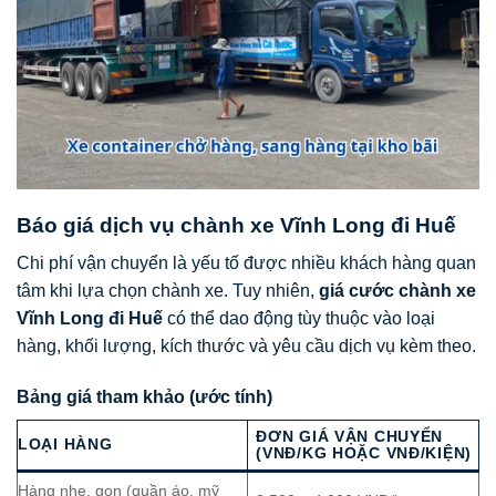
Báo giá dịch vụ chành xe Vĩnh Long đi Huế
Chi phí vận chuyển là yếu tố được nhiều khách hàng quan
tâm khi lựa chọn chành xe. Tuy nhiên,
giá cước chành xe
Vĩnh Long đi Huế
có thể dao động tùy thuộc vào loại
hàng, khối lượng, kích thước và yêu cầu dịch vụ kèm theo.
Bảng giá tham khảo (ước tính)
ĐƠN GIÁ VẬN CHUYỂN
LOẠI HÀNG
(VNĐ/KG HOẶC VNĐ/KIỆN)
Hàng nhẹ, gọn (quần áo, mỹ