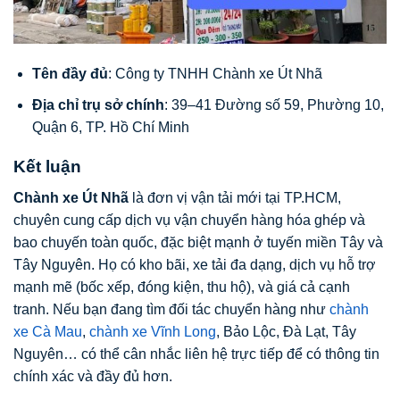
Tên đầy đủ
: Công ty TNHH Chành xe Út Nhã
Địa chỉ trụ sở chính
: 39–41 Đường số 59, Phường 10,
Quận 6, TP. Hồ Chí Minh
Kết luận
Chành xe Út Nhã
là đơn vị vận tải mới tại TP.HCM,
chuyên cung cấp dịch vụ vận chuyển hàng hóa ghép và
bao chuyến toàn quốc, đặc biệt mạnh ở tuyến miền Tây và
Tây Nguyên. Họ có kho bãi, xe tải đa dạng, dịch vụ hỗ trợ
mạnh mẽ (bốc xếp, đóng kiện, thu hộ), và giá cả cạnh
tranh. Nếu bạn đang tìm đối tác chuyển hàng như
chành
xe Cà Mau
,
chành xe Vĩnh Long
, Bảo Lộc, Đà Lạt, Tây
Nguyên… có thể cân nhắc liên hệ trực tiếp để có thông tin
chính xác và đầy đủ hơn.