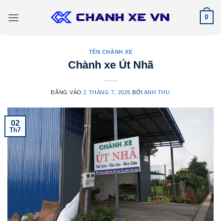
Bỏ
0
qua
nội
dung
TÊN CHÀNH XE
Chành xe Út Nhã
ĐĂNG VÀO
2 THÁNG 7, 2025
BỞI
ANH THU
02
Th7