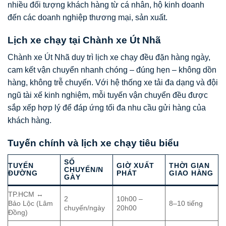
nhiều đối tượng khách hàng từ cá nhân, hộ kinh doanh
đến các doanh nghiệp thương mại, sản xuất.
Lịch xe chạy tại Chành xe Út Nhã
Chành xe Út Nhã duy trì lịch xe chạy đều đặn hàng ngày,
cam kết vận chuyển nhanh chóng – đúng hẹn – không dồn
hàng, không trễ chuyến. Với hệ thống xe tải đa dạng và đội
ngũ tài xế kinh nghiệm, mỗi tuyến vận chuyển đều được
sắp xếp hợp lý để đáp ứng tối đa nhu cầu gửi hàng của
khách hàng.
Tuyến chính và lịch xe chạy tiêu biểu
SỐ
TUYẾN
GIỜ XUẤT
THỜI GIAN
CHUYẾN/N
ĐƯỜNG
PHÁT
GIAO HÀNG
GÀY
TP.HCM ↔
2
10h00 –
Bảo Lộc (Lâm
8–10 tiếng
chuyến/ngày
20h00
Đồng)