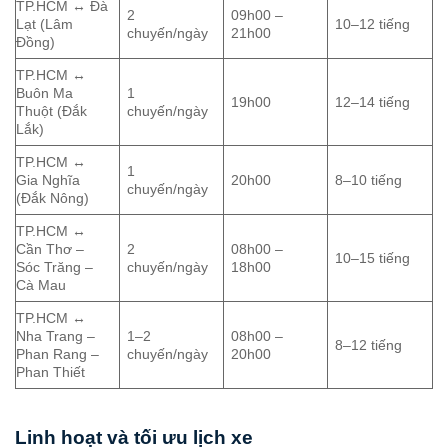
TP.HCM ↔ Đà
2
09h00 –
Lạt (Lâm
10–12 tiếng
chuyến/ngày
21h00
Đồng)
TP.HCM ↔
Buôn Ma
1
19h00
12–14 tiếng
Thuột (Đắk
chuyến/ngày
Lắk)
TP.HCM ↔
1
Gia Nghĩa
20h00
8–10 tiếng
chuyến/ngày
(Đắk Nông)
TP.HCM ↔
Cần Thơ –
2
08h00 –
10–15 tiếng
Sóc Trăng –
chuyến/ngày
18h00
Cà Mau
TP.HCM ↔
Nha Trang –
1–2
08h00 –
8–12 tiếng
Phan Rang –
chuyến/ngày
20h00
Phan Thiết
Linh hoạt và tối ưu lịch xe