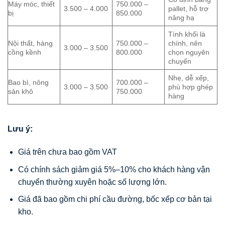
Máy móc, thiết
750.000 –
3.500 – 4.000
pallet, hỗ trợ
bị
850.000
nâng hạ
Tính khối là
Nội thất, hàng
750.000 –
chính, nên
3.000 – 3.500
cồng kềnh
800.000
chọn nguyên
chuyến
Nhẹ, dễ xếp,
Bao bì, nông
700.000 –
3.000 – 3.500
phù hợp ghép
sản khô
750.000
hàng
Lưu ý:
Giá trên chưa bao gồm VAT
Có chính sách giảm giá 5%–10% cho khách hàng vận
chuyển thường xuyên hoặc số lượng lớn.
Giá đã bao gồm chi phí cầu đường, bốc xếp cơ bản tại
kho.