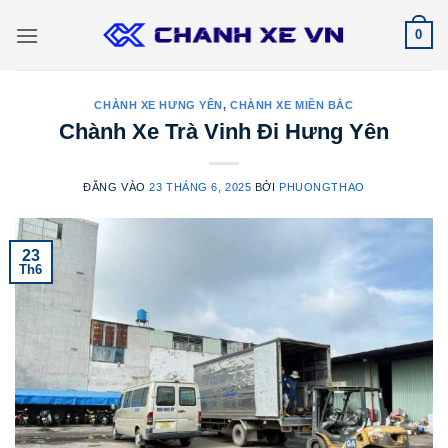
Bỏ
0
qua
nội
dung
CHÀNH XE HƯNG YÊN
,
CHÀNH XE MIỀN BẮC
Chành Xe Trà Vinh Đi Hưng Yên
ĐĂNG VÀO
23 THÁNG 6, 2025
BỞI
PHUONGTHAO
23
Th6