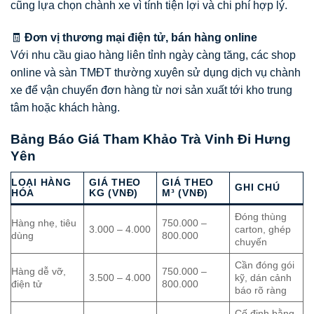
cũng lựa chọn chành xe vì tính tiện lợi và chi phí hợp lý.
🧾
Đơn vị thương mại điện tử, bán hàng online
Với nhu cầu giao hàng liên tỉnh ngày càng tăng, các shop
online và sàn TMĐT thường xuyên sử dụng dịch vụ chành
xe để vận chuyển đơn hàng từ nơi sản xuất tới kho trung
tâm hoặc khách hàng.
Bảng Báo Giá Tham Khảo Trà Vinh Đi Hưng
Yên
LOẠI HÀNG
GIÁ THEO
GIÁ THEO
GHI CHÚ
HÓA
KG (VNĐ)
M³ (VNĐ)
Đóng thùng
Hàng nhẹ, tiêu
750.000 –
3.000 – 4.000
carton, ghép
dùng
800.000
chuyến
Cần đóng gói
Hàng dễ vỡ,
750.000 –
3.500 – 4.000
kỹ, dán cảnh
điện tử
800.000
báo rõ ràng
Cố định bằng