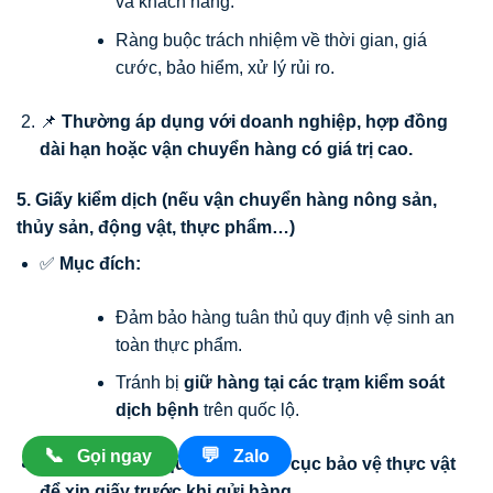
và khách hàng.
Ràng buộc trách nhiệm về thời gian, giá
cước, bảo hiểm, xử lý rủi ro.
📌
Thường áp dụng với doanh nghiệp, hợp đồng
dài hạn hoặc vận chuyển hàng có giá trị cao.
5. Giấy kiểm dịch (nếu vận chuyển hàng nông sản,
thủy sản, động vật, thực phẩm…)
✅
Mục đích:
Đảm bảo hàng tuân thủ quy định vệ sinh an
toàn thực phẩm.
Tránh bị
giữ hàng tại các trạm kiểm soát
dịch bệnh
trên quốc lộ.
📞
💬
Gọi ngay
Zalo
📌
Nộp cho cơ quan thú y, chi cục bảo vệ thực vật
để xin giấy trước khi gửi hàng.