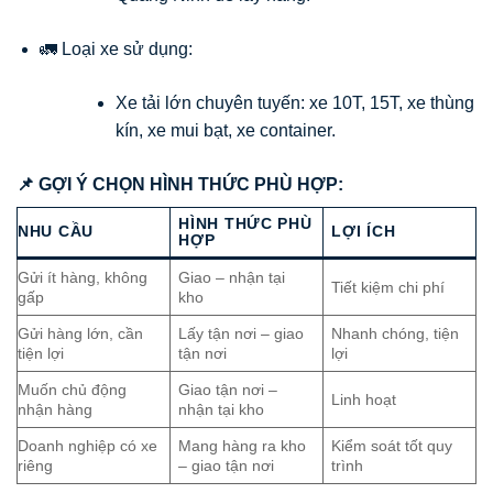
🚛 Loại xe sử dụng:
Xe tải lớn chuyên tuyến: xe 10T, 15T, xe thùng
kín, xe mui bạt, xe container.
📌 GỢI Ý CHỌN HÌNH THỨC PHÙ HỢP:
HÌNH THỨC PHÙ
NHU CẦU
LỢI ÍCH
HỢP
Gửi ít hàng, không
Giao – nhận tại
Tiết kiệm chi phí
gấp
kho
Gửi hàng lớn, cần
Lấy tận nơi – giao
Nhanh chóng, tiện
tiện lợi
tận nơi
lợi
Muốn chủ động
Giao tận nơi –
Linh hoạt
nhận hàng
nhận tại kho
Doanh nghiệp có xe
Mang hàng ra kho
Kiểm soát tốt quy
riêng
– giao tận nơi
trình