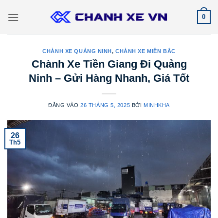
Bỏ
0
qua
nội
dung
CHÀNH XE QUẢNG NINH
,
CHÀNH XE MIỀN BẮC
Chành Xe Tiền Giang Đi Quảng
Ninh – Gửi Hàng Nhanh, Giá Tốt
ĐĂNG VÀO
26 THÁNG 5, 2025
BỞI
MINHKHA
26
Th5