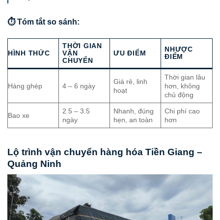
⏱️ Tóm tắt so sánh:
THỜI GIAN
NHƯỢC
HÌNH THỨC
VẬN
ƯU ĐIỂM
ĐIỂM
CHUYỂN
Thời gian lâu
Giá rẻ, linh
Hàng ghép
4 – 6 ngày
hơn, không
hoạt
chủ động
2.5 – 3.5
Nhanh, đúng
Chi phí cao
Bao xe
ngày
hẹn, an toàn
hơn
Lộ trình vận chuyển hàng hóa Tiền Giang –
Quảng Ninh