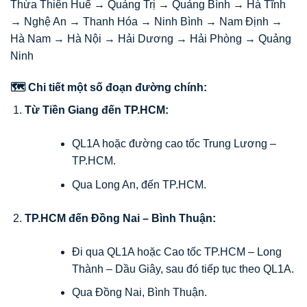
Thừa Thiên Huế → Quảng Trị → Quảng Bình → Hà Tĩnh
→ Nghệ An → Thanh Hóa → Ninh Bình → Nam Định →
Hà Nam → Hà Nội → Hải Dương → Hải Phòng → Quảng
Ninh
🗺️ Chi tiết một số đoạn đường chính:
Từ Tiền Giang đến TP.HCM:
QL1A hoặc đường cao tốc Trung Lương –
TP.HCM.
Qua Long An, đến TP.HCM.
TP.HCM đến Đồng Nai – Bình Thuận:
Đi qua QL1A hoặc Cao tốc TP.HCM – Long
Thành – Dầu Giây, sau đó tiếp tục theo QL1A.
Qua Đồng Nai, Bình Thuận.