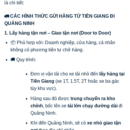
là chi tiết:
🚛 CÁC HÌNH THỨC GỬI HÀNG TỪ TIỀN GIANG ĐI
QUẢNG NINH
1. Lấy hàng tận nơi – Giao tận nơi (Door to Door)
📦 Phù hợp với: Doanh nghiệp, cửa hàng, cá nhân
không có phương tiện tự chở hàng.
🚚 Quy trình:
Đơn vị vận tải cho xe tải nhỏ đến
lấy hàng tại
Tiền Giang
(xe 1T, 1.5T, 2T hoặc xe ba gác
tùy khu vực).
Hàng sau đó được
trung chuyển ra kho
chính
, bốc lên xe
tải lớn chạy đường dài
đi
Quảng Ninh.
Khi đến Quảng Ninh, sẽ có
xe nhỏ giao tận