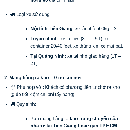
nơi
theo địa chỉ nhận.
🚛 Loại xe sử dụng:
Nội tỉnh Tiền Giang:
xe tải nhỏ 500kg – 2T.
Tuyến chính:
xe tải lớn (8T – 15T), xe
container 20/40 feet, xe thùng kín, xe mui bạt.
Tại Quảng Ninh:
xe tải nhỏ giao hàng (1T –
2T).
2. Mang hàng ra kho – Giao tận nơi
📦 Phù hợp với: Khách có phương tiện tự chở ra kho
(giúp tiết kiệm chi phí lấy hàng).
🚚 Quy trình:
Bạn mang hàng ra
kho trung chuyển của
nhà xe tại Tiền Giang hoặc gần TP.HCM
.