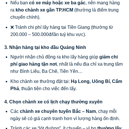
Nếu bạn
có xe máy hoặc xe ba gác
, nên mang hàng
ra
kho chành xe gần TP.HCM
(thường là điểm trung
chuyển chính).
❌ Tránh chi phí lấy hàng tại Tiền Giang (thường từ
200.000 – 500.000đ/lần tuỳ khu vực).
3. Nhận hàng tại kho đầu Quảng Ninh
Người nhận chủ động ra kho lấy hàng giúp
giảm chi
phí giao hàng tận nơi
, nhất là nếu địa chỉ xa trung tâm
như Bình Liêu, Ba Chẽ, Tiên Yên…
Kho chành xe thường đặt tại:
Hạ Long, Uông Bí, Cẩm
Phả
, thuận tiện cho việc đến lấy.
4. Chọn chành xe có lịch chạy thường xuyên
Các
chành xe chuyên tuyến Bắc – Nam
, chạy mỗi
ngày sẽ có giá cạnh tranh hơn vì lượng hàng ổn định.
Tránh các xe “lót đường”, ít chuyến – vì họ
thường lấy