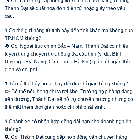
🧾 Chỉ cần cung cấp thông tin xuất hóa đơn khi gửi hàng.
Thành Đạt sẽ xuất hóa đơn điện tử hoặc giấy theo yêu
cầu.
❓ Có thể gửi hàng từ tỉnh này đến tỉnh khác mà không qua
TP.HCM không?
🔄 Có. Ngoài trục chính Bắc – Nam, Thành Đạt có nhiều
tuyến trung chuyển trực tiếp giữa các tỉnh (ví dụ: Bình
Dương – Đà Nẵng, Cần Thơ – Hà Nội) giúp rút ngắn thời
gian và chi phí.
❓ Tôi có thể hủy hoặc thay đổi địa chỉ giao hàng không?
✏️ Có thể nếu hàng chưa rời kho. Trường hợp hàng đang
trên đường, Thành Đạt sẽ hỗ trợ chuyển hướng nhưng có
thể mất thêm thời gian hoặc chi phí phát sinh.
❓ Chành xe có nhận hợp đồng dài hạn cho doanh nghiệp
không?
📃 Có. Thành Đạt cung cấp hợp đồng vận chuyển hàng