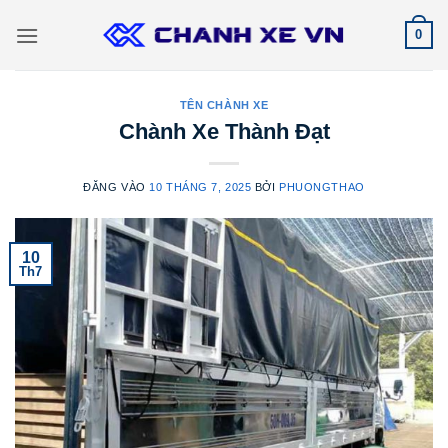
Bỏ
0
qua
nội
dung
TÊN CHÀNH XE
Chành Xe Thành Đạt
ĐĂNG VÀO
10 THÁNG 7, 2025
BỞI
PHUONGTHAO
10
Th7