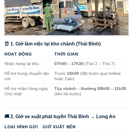
⏰ 1. Giờ làm việc tại kho chành (Thái Bình)
HOẠT ĐỘNG
THỜI GIAN
Nhận hàng tại kho
07h00 – 17h30
(Thứ 2 – Thứ 7)
Hỗ trợ trung chuyển tận
Trước
15h00
(đặt trước qua hotline
nơi
hoặc Zalo)
Hỗ trợ nhận hàng ngày
Tùy chành – thường 08h00 – 11h30
Chủ nhật
(liên hệ trước)
🚚 2. Giờ xe xuất phát tuyến Thái Bình → Long An
LOẠI HÌNH GỬI
GIỜ XUẤT BẾN