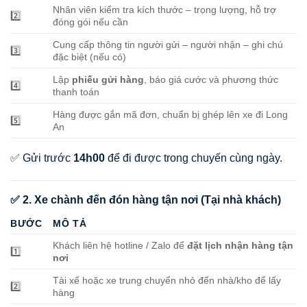
Nhân viên kiểm tra kích thước – trọng lượng, hỗ trợ
2️⃣
đóng gói nếu cần
Cung cấp thông tin người gửi – người nhận – ghi chú
3️⃣
đặc biệt (nếu có)
Lập
phiếu gửi hàng
, báo giá cước và phương thức
4️⃣
thanh toán
Hàng được gắn mã đơn, chuẩn bị ghép lên xe đi Long
5️⃣
An
✅ Gửi trước
14h00
để đi được trong chuyến cùng ngày.
✅ 2. Xe chành đến đón hàng tận nơi (Tại nhà khách)
BƯỚC
MÔ TẢ
Khách liên hệ hotline / Zalo để
đặt lịch nhận hàng tận
1️⃣
nơi
Tài xế hoặc xe trung chuyển nhỏ đến nhà/kho để lấy
2️⃣
hàng