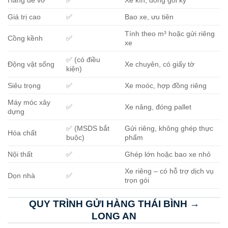
Giá trị cao
✅
Bao xe, ưu tiên
Tính theo m³ hoặc gửi riêng
Cồng kềnh
✅
xe
✅ (có điều
Động vật sống
Xe chuyên, có giấy tờ
kiện)
Siêu trọng
✅
Xe moóc, hợp đồng riêng
Máy móc xây
✅
Xe nâng, đóng pallet
dựng
✅ (MSDS bắt
Gửi riêng, không ghép thực
Hóa chất
buộc)
phẩm
Nội thất
✅
Ghép lớn hoặc bao xe nhỏ
Xe riêng – có hỗ trợ dịch vụ
Dọn nhà
✅
trọn gói
QUY TRÌNH GỬI HÀNG THÁI BÌNH →
LONG AN