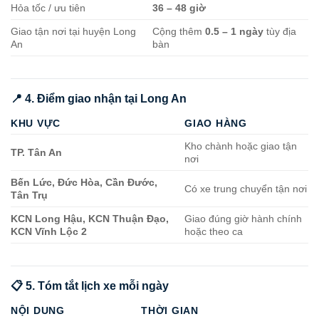
Hỏa tốc / ưu tiên
36 – 48 giờ
Giao tận nơi tại huyện Long
Cộng thêm
0.5 – 1 ngày
tùy địa
An
bàn
📍 4. Điểm giao nhận tại Long An
KHU VỰC
GIAO HÀNG
Kho chành hoặc giao tận
TP. Tân An
nơi
Bến Lức, Đức Hòa, Cần Đước,
Có xe trung chuyển tận nơi
Tân Trụ
KCN Long Hậu, KCN Thuận Đạo,
Giao đúng giờ hành chính
KCN Vĩnh Lộc 2
hoặc theo ca
📋 5. Tóm tắt lịch xe mỗi ngày
NỘI DUNG
THỜI GIAN