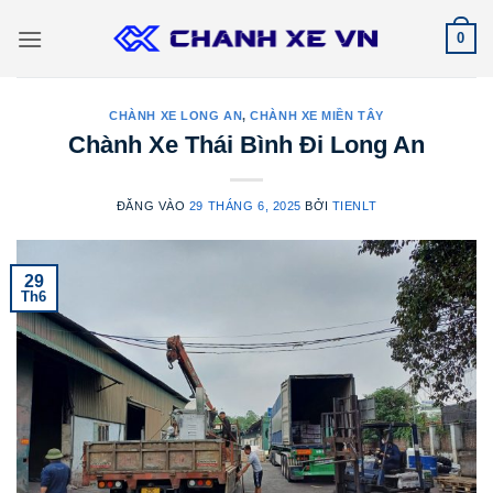
Bỏ
0
qua
nội
dung
CHÀNH XE LONG AN
,
CHÀNH XE MIỀN TÂY
Chành Xe Thái Bình Đi Long An
ĐĂNG VÀO
29 THÁNG 6, 2025
BỞI
TIENLT
29
Th6