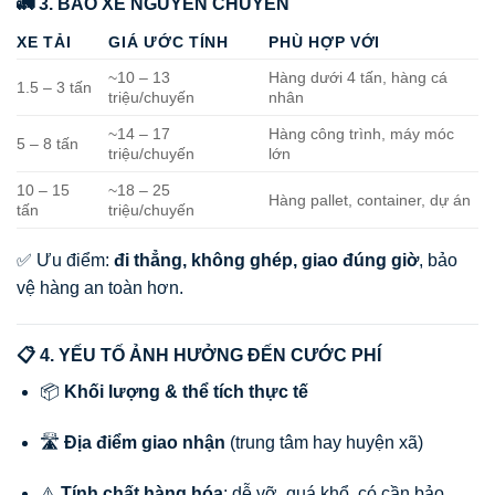
🚛 3. BAO XE NGUYÊN CHUYẾN
XE TẢI
GIÁ ƯỚC TÍNH
PHÙ HỢP VỚI
~10 – 13
Hàng dưới 4 tấn, hàng cá
1.5 – 3 tấn
triệu/chuyến
nhân
~14 – 17
Hàng công trình, máy móc
5 – 8 tấn
triệu/chuyến
lớn
10 – 15
~18 – 25
Hàng pallet, container, dự án
tấn
triệu/chuyến
✅ Ưu điểm:
đi thẳng, không ghép, giao đúng giờ
, bảo
vệ hàng an toàn hơn.
📋 4. YẾU TỐ ẢNH HƯỞNG ĐẾN CƯỚC PHÍ
📦
Khối lượng & thể tích thực tế
🛣️
Địa điểm giao nhận
(trung tâm hay huyện xã)
⚠️
Tính chất hàng hóa
: dễ vỡ, quá khổ, có cần bảo