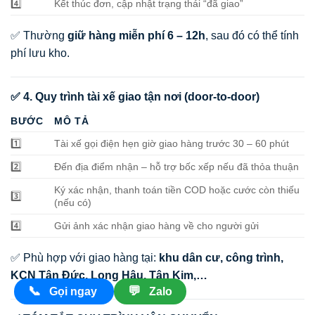
4️⃣
Kết thúc đơn, cập nhật trạng thái “đã giao”
✅ Thường
giữ hàng miễn phí 6 – 12h
, sau đó có thể tính
phí lưu kho.
✅ 4. Quy trình tài xế giao tận nơi (door-to-door)
BƯỚC
MÔ TẢ
1️⃣
Tài xế gọi điện hẹn giờ giao hàng trước 30 – 60 phút
2️⃣
Đến địa điểm nhận – hỗ trợ bốc xếp nếu đã thỏa thuận
Ký xác nhận, thanh toán tiền COD hoặc cước còn thiếu
3️⃣
(nếu có)
4️⃣
Gửi ảnh xác nhận giao hàng về cho người gửi
✅ Phù hợp với giao hàng tại:
khu dân cư, công trình,
KCN Tân Đức, Long Hậu, Tân Kim,…
📞
💬
Gọi ngay
Zalo