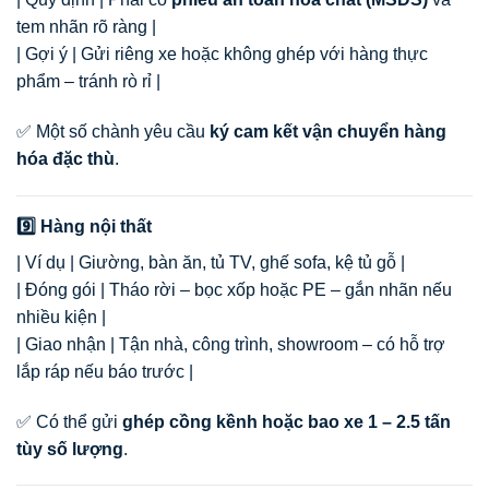
tem nhãn rõ ràng |
| Gợi ý | Gửi riêng xe hoặc không ghép với hàng thực
phẩm – tránh rò rỉ |
✅ Một số chành yêu cầu
ký cam kết vận chuyển hàng
hóa đặc thù
.
9️⃣ Hàng nội thất
| Ví dụ | Giường, bàn ăn, tủ TV, ghế sofa, kệ tủ gỗ |
| Đóng gói | Tháo rời – bọc xốp hoặc PE – gắn nhãn nếu
nhiều kiện |
| Giao nhận | Tận nhà, công trình, showroom – có hỗ trợ
lắp ráp nếu báo trước |
✅ Có thể gửi
ghép cồng kềnh hoặc bao xe 1 – 2.5 tấn
tùy số lượng
.