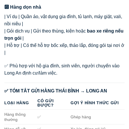
🔟 Hàng dọn nhà
| Ví dụ | Quần áo, vật dụng gia đình, tủ lạnh, máy giặt, vali,
nồi niêu |
| Gói dịch vụ | Gửi theo thùng, kiện hoặc
bao xe riêng nếu
trọn gói
|
| Hỗ trợ | Có thể hỗ trợ bốc xếp, tháo lắp, đóng gói tại nơi ở
|
✅ Phù hợp với hộ gia đình, sinh viên, người chuyển vào
Long An định cư/làm việc.
✅ TÓM TẮT GỬI HÀNG THÁI BÌNH → LONG AN
CÓ GỬI
LOẠI HÀNG
GỢI Ý HÌNH THỨC GỬI
ĐƯỢC?
Hàng thông
✅
Ghép hàng
thường
Hàng dễ vỡ
✅
Xe kín, đóng gói kỹ