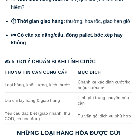
hiểm?
⏱️
Thời gian giao hàng
: thường, hỏa tốc, giao hẹn giờ
🚛
Có cần xe nâng/cẩu, đóng pallet, bốc xếp hay
không
✍️ 5. GỢI Ý CHUẨN BỊ KHI TÍNH CƯỚC
THÔNG TIN CẦN CUNG CẤP
MỤC ĐÍCH
Chành xe xác định cước/kg
Loại hàng, khối lượng, kích thước
hoặc cước/m³
Tính phí trung chuyển nếu
Địa chỉ lấy hàng & giao hàng
cần
Yêu cầu đặc biệt (giao nhanh, thu
Tư vấn gói dịch vụ phù hợp
COD, có hóa đơn)
NHỮNG LOẠI HÀNG HÓA ĐƯỢC GỬI