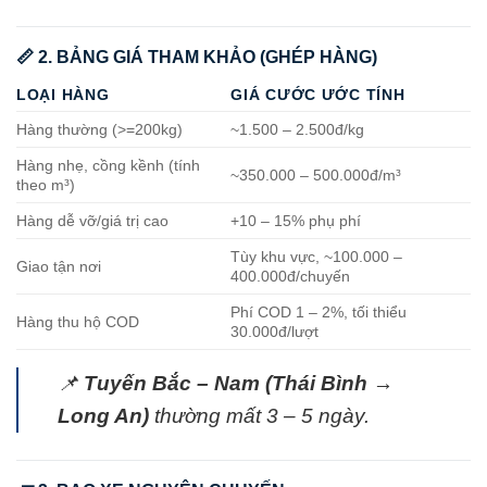
📏 2. BẢNG GIÁ THAM KHẢO (GHÉP HÀNG)
LOẠI HÀNG
GIÁ CƯỚC ƯỚC TÍNH
Hàng thường (>=200kg)
~1.500 – 2.500đ/kg
Hàng nhẹ, cồng kềnh (tính
~350.000 – 500.000đ/m³
theo m³)
Hàng dễ vỡ/giá trị cao
+10 – 15% phụ phí
Tùy khu vực, ~100.000 –
Giao tận nơi
400.000đ/chuyến
Phí COD 1 – 2%, tối thiểu
Hàng thu hộ COD
30.000đ/lượt
📌
Tuyến Bắc – Nam (Thái Bình →
Long An)
thường mất 3 – 5 ngày.