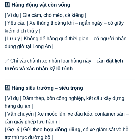
5️⃣ Hàng động vật còn sống
| Ví dụ | Gia cầm, chó mèo, cá kiểng |
| Yêu cầu | Xe thùng thoáng khí – ngắn ngày – có giấy
kiểm dịch thú y |
| Lưu ý | Không để hàng quá thời gian – có người nhận
đúng giờ tại Long An |
✅ Chỉ vài chành xe nhận loại hàng này – cần
đặt lịch
trước và xác nhận kỹ lộ trình
.
6️⃣ Hàng siêu trường – siêu trọng
| Ví dụ | Dầm thép, bồn công nghiệp, kết cấu xây dựng,
hàng dự án |
| Vận chuyển | Xe moóc lùn, xe đầu kéo, container sàn –
cần giấy phép lưu hành |
| Gợi ý | Gửi theo
hợp đồng riêng
, có xe giám sát và hỗ
trợ thủ tục đường bộ |