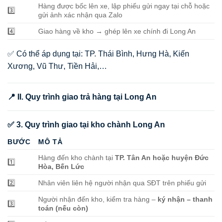
Hàng được bốc lên xe, lập phiếu gửi ngay tại chỗ hoặc
3️⃣
gửi ảnh xác nhận qua Zalo
4️⃣
Giao hàng về kho → ghép lên xe chính đi Long An
✅ Có thể áp dụng tại: TP. Thái Bình, Hưng Hà, Kiến
Xương, Vũ Thư, Tiền Hải,…
📍 II. Quy trình giao trả hàng tại Long An
✅ 3. Quy trình giao tại kho chành Long An
BƯỚC
MÔ TẢ
Hàng đến kho chành tại
TP. Tân An hoặc huyện Đức
1️⃣
Hòa, Bến Lức
2️⃣
Nhân viên liên hệ người nhận qua SĐT trên phiếu gửi
Người nhận đến kho, kiểm tra hàng –
ký nhận – thanh
3️⃣
toán (nếu còn)