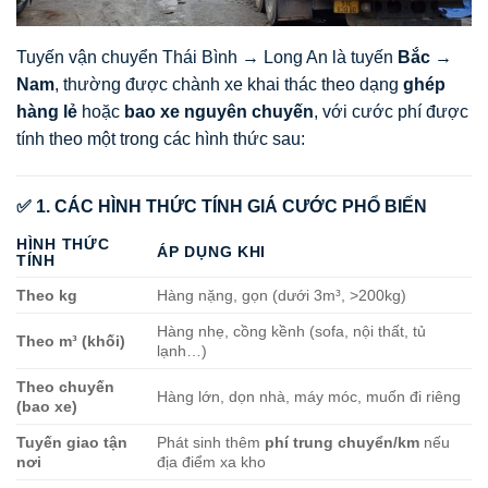
Tuyến vận chuyển Thái Bình → Long An là tuyến
Bắc →
Nam
, thường được chành xe khai thác theo dạng
ghép
hàng lẻ
hoặc
bao xe nguyên chuyến
, với cước phí được
tính theo một trong các hình thức sau:
✅ 1. CÁC HÌNH THỨC TÍNH GIÁ CƯỚC PHỔ BIẾN
HÌNH THỨC
ÁP DỤNG KHI
TÍNH
Theo kg
Hàng nặng, gọn (dưới 3m³, >200kg)
Hàng nhẹ, cồng kềnh (sofa, nội thất, tủ
Theo m³ (khối)
lạnh…)
Theo chuyến
Hàng lớn, dọn nhà, máy móc, muốn đi riêng
(bao xe)
Tuyến giao tận
Phát sinh thêm
phí trung chuyển/km
nếu
nơi
địa điểm xa kho