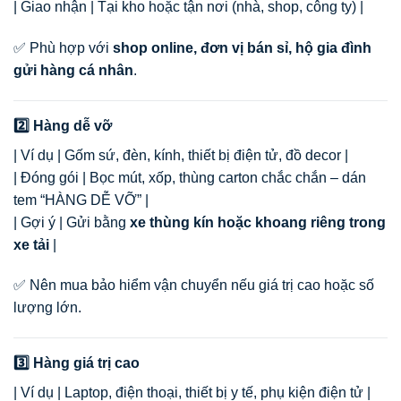
| Giao nhận | Tại kho hoặc tận nơi (nhà, shop, công ty) |
✅ Phù hợp với
shop online, đơn vị bán sỉ, hộ gia đình
gửi hàng cá nhân
.
2️⃣ Hàng dễ vỡ
| Ví dụ | Gốm sứ, đèn, kính, thiết bị điện tử, đồ decor |
| Đóng gói | Bọc mút, xốp, thùng carton chắc chắn – dán
tem “HÀNG DỄ VỠ” |
| Gợi ý | Gửi bằng
xe thùng kín hoặc khoang riêng trong
xe tải
|
✅ Nên mua bảo hiểm vận chuyển nếu giá trị cao hoặc số
lượng lớn.
3️⃣ Hàng giá trị cao
| Ví dụ | Laptop, điện thoại, thiết bị y tế, phụ kiện điện tử |