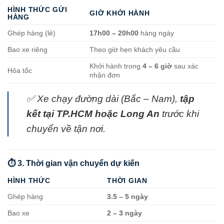
HÌNH THỨC GỬI
GIỜ KHỞI HÀNH
HÀNG
Ghép hàng (lẻ)
17h00 – 20h00
hàng ngày
Bao xe riêng
Theo giờ hẹn khách yêu cầu
Khởi hành trong
4 – 6 giờ
sau xác
Hỏa tốc
nhận đơn
✅ Xe chạy đường dài (Bắc – Nam),
tập
kết tại TP.HCM hoặc Long An
trước khi
chuyển về tận nơi.
⏱️ 3. Thời gian vận chuyển dự kiến
HÌNH THỨC
THỜI GIAN
Ghép hàng
3.5 – 5 ngày
Bao xe
2 – 3 ngày