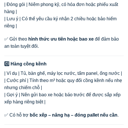
| Đóng gói | Niêm phong kỹ, có hóa đơn hoặc phiếu xuất
hàng |
| Lưu ý | Có thể yêu cầu ký nhận 2 chiều hoặc bảo hiểm
riêng |
✅ Gửi theo
hình thức ưu tiên hoặc bao xe
để đảm bảo
an toàn tuyệt đối.
4️⃣ Hàng cồng kềnh
| Ví dụ | Tủ, bàn ghế, máy lọc nước, tấm panel, ống nước |
| Cước phí | Tính theo m³ hoặc quy đổi cồng kềnh nếu nhẹ
nhưng chiếm chỗ |
| Gợi ý | Nên gửi bao xe hoặc báo trước để được sắp xếp
xếp hàng riêng biệt |
✅ Có hỗ trợ
bốc xếp – nâng hạ – đóng pallet nếu cần
.