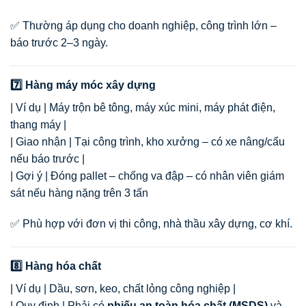
✅ Thường áp dụng cho doanh nghiệp, công trình lớn –
báo trước 2–3 ngày.
7️⃣ Hàng máy móc xây dựng
| Ví dụ | Máy trộn bê tông, máy xúc mini, máy phát điện,
thang máy |
| Giao nhận | Tại công trình, kho xưởng – có xe nâng/cẩu
nếu báo trước |
| Gợi ý | Đóng pallet – chống va đập – có nhân viên giám
sát nếu hàng nặng trên 3 tấn
✅ Phù hợp với đơn vị thi công, nhà thầu xây dựng, cơ khí.
8️⃣ Hàng hóa chất
| Ví dụ | Dầu, sơn, keo, chất lỏng công nghiệp |
| Quy định | Phải có
phiếu an toàn hóa chất (MSDS)
và