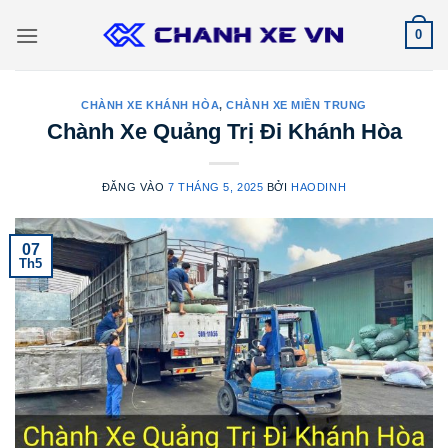
Bỏ
0
qua
nội
dung
CHÀNH XE KHÁNH HÒA
,
CHÀNH XE MIỀN TRUNG
Chành Xe Quảng Trị Đi Khánh Hòa
ĐĂNG VÀO
7 THÁNG 5, 2025
BỞI
HAODINH
07
Th5