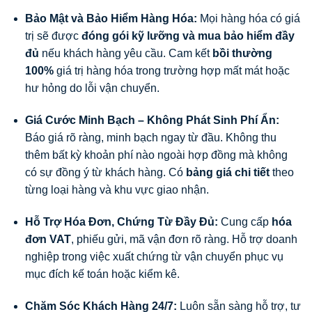
Bảo Mật và Bảo Hiểm Hàng Hóa:
Mọi hàng hóa có giá
trị sẽ được
đóng gói kỹ lưỡng và mua bảo hiểm đầy
đủ
nếu khách hàng yêu cầu. Cam kết
bồi thường
100%
giá trị hàng hóa trong trường hợp mất mát hoặc
hư hỏng do lỗi vận chuyển.
Giá Cước Minh Bạch – Không Phát Sinh Phí Ẩn:
Báo giá rõ ràng, minh bạch ngay từ đầu. Không thu
thêm bất kỳ khoản phí nào ngoài hợp đồng mà không
có sự đồng ý từ khách hàng. Có
bảng giá chi tiết
theo
từng loại hàng và khu vực giao nhận.
Hỗ Trợ Hóa Đơn, Chứng Từ Đầy Đủ:
Cung cấp
hóa
đơn VAT
, phiếu gửi, mã vận đơn rõ ràng. Hỗ trợ doanh
nghiệp trong việc xuất chứng từ vận chuyển phục vụ
mục đích kế toán hoặc kiểm kê.
Chăm Sóc Khách Hàng 24/7:
Luôn sẵn sàng hỗ trợ, tư