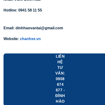
Hotline: 0941 58 11 55
Email: dinhhaovantai@gmail.com
Website:
chanhxe.vn
LIÊN
HỆ
TƯ
VẤN:
0908
674
677 -
ĐÌNH
HÀO