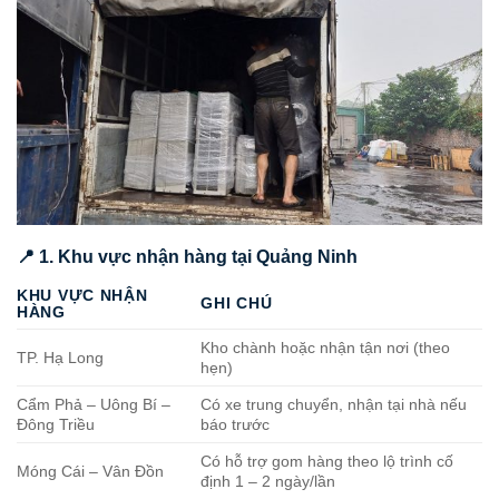
📍 1. Khu vực nhận hàng tại Quảng Ninh
KHU VỰC NHẬN
GHI CHÚ
HÀNG
Kho chành hoặc nhận tận nơi (theo
TP. Hạ Long
hẹn)
Cẩm Phả – Uông Bí –
Có xe trung chuyển, nhận tại nhà nếu
Đông Triều
báo trước
Có hỗ trợ gom hàng theo lộ trình cố
Móng Cái – Vân Đồn
định 1 – 2 ngày/lần