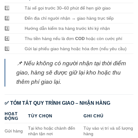
1️⃣
Tài xế gọi trước 30–60 phút để hẹn giờ giao
2️⃣
Đến địa chỉ người nhận → giao hàng trực tiếp
3️⃣
Hướng dẫn kiểm tra hàng trước khi ký nhận
4️⃣
Thu tiền hàng nếu là đơn
COD
hoặc còn cước phí
5️⃣
Gửi lại phiếu giao hàng hoặc hóa đơn (nếu yêu cầu)
📌 Nếu không có người nhận tại thời điểm
giao, hàng sẽ được giữ lại kho hoặc thu
thêm phí giao lại.
✅ TÓM TẮT QUY TRÌNH GIAO – NHẬN HÀNG
HOẠT
TÙY CHỌN
GHI CHÚ
ĐỘNG
Tại kho hoặc chành đến
Tùy vào vị trí và số lượng
Gửi hàng
nhận tận nơi
hàng