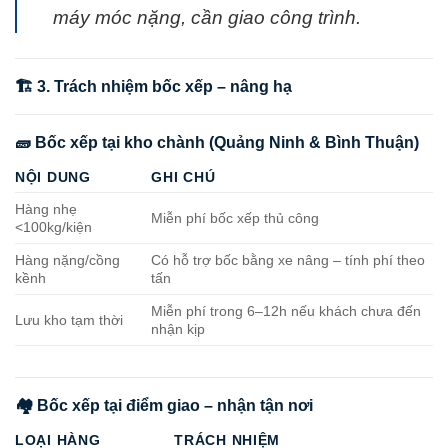
máy móc nặng, cần giao công trình.
🏗️ 3. Trách nhiệm bốc xếp – nâng hạ
🧱 Bốc xếp tại kho chành (Quảng Ninh & Bình Thuận)
NỘI DUNG
GHI CHÚ
Hàng nhẹ
Miễn phí bốc xếp thủ công
<100kg/kiện
Hàng nặng/cồng
Có hỗ trợ bốc bằng xe nâng – tính phí theo
kềnh
tấn
Miễn phí trong 6–12h nếu khách chưa đến
Lưu kho tạm thời
nhận kịp
🏘️ Bốc xếp tại điểm giao – nhận tận nơi
LOẠI HÀNG
TRÁCH NHIỆM