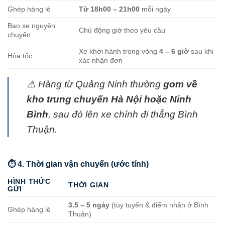
Ghép hàng lẻ
Từ 18h00 – 21h00
mỗi ngày
Bao xe nguyên
Chủ động giờ theo yêu cầu
chuyến
Xe khởi hành trong vòng
4 – 6 giờ
sau khi
Hỏa tốc
xác nhận đơn
⚠️ Hàng từ Quảng Ninh thường
gom về
kho trung chuyển Hà Nội hoặc Ninh
Bình
, sau đó lên xe chính đi thẳng Bình
Thuận.
⏱️ 4. Thời gian vận chuyển (ước tính)
HÌNH THỨC
THỜI GIAN
GỬI
3.5 – 5 ngày
(tùy tuyến & điểm nhận ở Bình
Ghép hàng lẻ
Thuận)