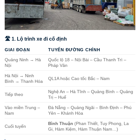
🛣️ 1. Lộ trình xe đi cố định
GIAI ĐOẠN
TUYẾN ĐƯỜNG CHÍNH
Quảng Ninh → Hà
Quốc lộ 18 – Nội Bài – Cầu Thanh Trì –
Nội
Pháp Vân
Hà Nội → Ninh
QL1A hoặc Cao tốc Bắc – Nam
Bình → Thanh Hóa
Nghệ An – Hà Tĩnh – Quảng Bình – Quảng
Tiếp theo
Trị – Huế
Vào miền Trung –
Đà Nẵng – Quảng Ngãi – Bình Định – Phú
Nam
Yên – Khánh Hòa
Bình Thuận
(Phan Thiết, Tuy Phong, La
Cuối tuyến
Gi, Hàm Kiệm, Hàm Thuận Nam…)