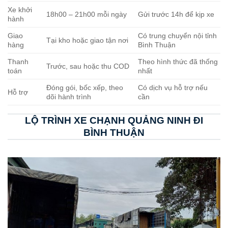
Xe khởi
18h00 – 21h00 mỗi ngày
Gửi trước 14h để kịp xe
hành
Giao
Có trung chuyển nội tỉnh
Tại kho hoặc giao tận nơi
hàng
Bình Thuận
Thanh
Theo hình thức đã thống
Trước, sau hoặc thu COD
toán
nhất
Đóng gói, bốc xếp, theo
Có dịch vụ hỗ trợ nếu
Hỗ trợ
dõi hành trình
cần
LỘ TRÌNH XE CHẠNH QUẢNG NINH ĐI
BÌNH THUẬN