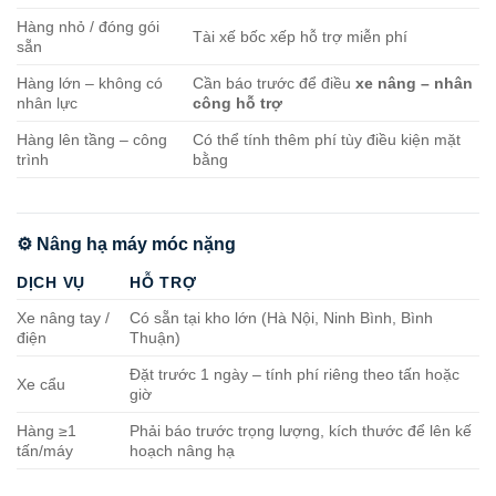
Hàng nhỏ / đóng gói
Tài xế bốc xếp hỗ trợ miễn phí
sẵn
Hàng lớn – không có
Cần báo trước để điều
xe nâng – nhân
nhân lực
công hỗ trợ
Hàng lên tầng – công
Có thể tính thêm phí tùy điều kiện mặt
trình
bằng
⚙️ Nâng hạ máy móc nặng
DỊCH VỤ
HỖ TRỢ
Xe nâng tay /
Có sẵn tại kho lớn (Hà Nội, Ninh Bình, Bình
điện
Thuận)
Đặt trước 1 ngày – tính phí riêng theo tấn hoặc
Xe cẩu
giờ
Hàng ≥1
Phải báo trước trọng lượng, kích thước để lên kế
tấn/máy
hoạch nâng hạ