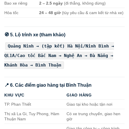
Bao xe riêng
2 – 2.5 ngày
(đi thẳng, không dừng)
Hỏa tốc
24 – 48 giờ
(tùy yêu cầu & cam kết từ nhà xe)
🧭 5. Lộ trình xe (tham khảo)
Quảng Ninh → (tậ
p
kết) Hà Nộ
i
/Ninh
B
ình →
QL1A/Cao tốc
B
ắc Nam → Nghệ An → Đà Nẵng →
Khánh Hò
a
→
B
ình Thuận
📍 6. Các điểm giao hàng tại Bình Thuận
KHU VỰC
GIAO HÀNG
TP. Phan Thiết
Giao tại kho hoặc tận nơi
Thị xã La Gi, Tuy Phong, Hàm
Có xe trung chuyển, giao hẹn
Thuận Nam
giờ
Giao tận công ty – công trình