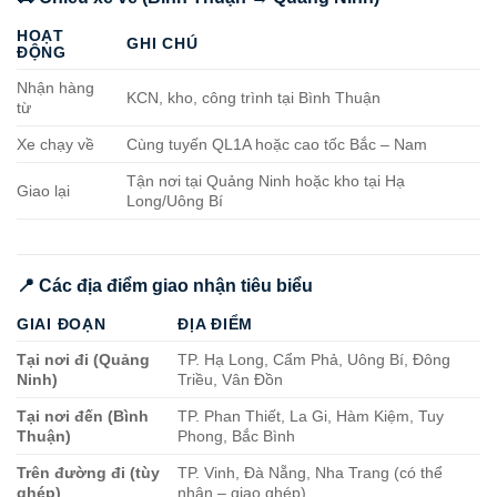
HOẠT
GHI CHÚ
ĐỘNG
Nhận hàng
KCN, kho, công trình tại Bình Thuận
từ
Xe chạy về
Cùng tuyến QL1A hoặc cao tốc Bắc – Nam
Tận nơi tại Quảng Ninh hoặc kho tại Hạ
Giao lại
Long/Uông Bí
📍 Các địa điểm giao nhận tiêu biểu
GIAI ĐOẠN
ĐỊA ĐIỂM
Tại nơi đi (Quảng
TP. Hạ Long, Cẩm Phả, Uông Bí, Đông
Ninh)
Triều, Vân Đồn
Tại nơi đến (Bình
TP. Phan Thiết, La Gi, Hàm Kiệm, Tuy
Thuận)
Phong, Bắc Bình
Trên đường đi (tùy
TP. Vinh, Đà Nẵng, Nha Trang (có thể
ghép)
nhận – giao ghép)