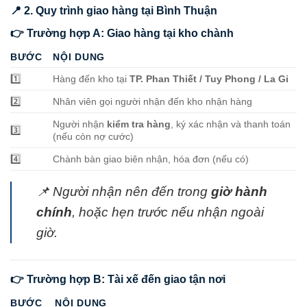
📍 2. Quy trình giao hàng tại Bình Thuận
👉 Trường hợp A: Giao hàng tại kho chành
BƯỚC
NỘI DUNG
1️⃣
Hàng đến kho tại
TP. Phan Thiết / Tuy Phong / La Gi
2️⃣
Nhân viên gọi người nhận đến kho nhận hàng
Người nhận
kiểm tra hàng
, ký xác nhận và thanh toán
3️⃣
(nếu còn nợ cước)
4️⃣
Chành bàn giao biên nhận, hóa đơn (nếu có)
📌 Người nhận nên đến trong
giờ hành
chính
, hoặc hẹn trước nếu nhận ngoài
giờ.
👉 Trường hợp B: Tài xế đến giao tận nơi
BƯỚC
NỘI DUNG