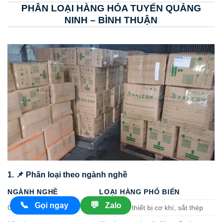
PHÂN LOẠI HÀNG HÓA TUYẾN QUẢNG
NINH – BÌNH THUẬN
1. 📌 Phân loại theo ngành nghề
NGÀNH NGHỀ
LOẠI HÀNG PHỔ BIẾN
📞
💬
Gọi ngay
Zalo
Công nghiệp nặng
Máy móc, thiết bị cơ khí, sắt thép