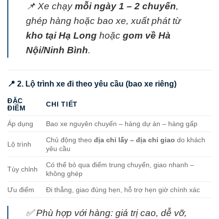
📌 Xe chạy
mỗi ngày 1 – 2 chuyến
,
ghép hàng hoặc bao xe, xuất phát từ
kho tại Hạ Long
hoặc
gom về Hà
Nội/Ninh Bình
.
📍 2. Lộ trình xe đi theo yêu cầu (bao xe riêng)
ĐẶC
CHI TIẾT
ĐIỂM
Áp dụng
Bao xe nguyên chuyến – hàng dự án – hàng gấp
Chủ động theo
địa chỉ lấy – địa chỉ giao
do khách
Lộ trình
yêu cầu
Có thể bỏ qua điểm trung chuyển, giao nhanh –
Tùy chỉnh
không ghép
Ưu điểm
Đi thẳng, giao đúng hẹn, hỗ trợ hẹn giờ chính xác
✅ Phù hợp với hàng: giá trị cao, dễ vỡ,