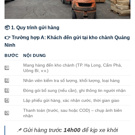
📦 1. Quy trình gửi hàng
👉 Trường hợp A: Khách đến gửi tại kho chành Quảng
Ninh
BƯỚC
NỘI DUNG
Mang hàng đến kho chành (TP. Hạ Long, Cẩm Phả,
1️⃣
Uông Bí, v.v.)
2️⃣
Nhân viên kiểm tra số lượng, khối lượng, loại hàng
3️⃣
Đóng gói bổ sung (nếu cần), ghi thông tin người nhận
4️⃣
Lập phiếu gửi hàng, xác nhận cước, thời gian giao
Thanh toán (trước, sau hoặc COD) – chụp ảnh biên
5️⃣
nhận
📌 Gửi hàng trước
14h00
để kịp xe khởi