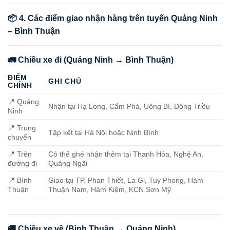
📦 4. Các điểm giao nhận hàng trên tuyến Quảng Ninh
– Bình Thuận
🚛 Chiều xe đi (Quảng Ninh → Bình Thuận)
ĐIỂM
GHI CHÚ
CHÍNH
📍 Quảng
Nhận tại Hạ Long, Cẩm Phả, Uông Bí, Đông Triều
Ninh
📍 Trung
Tập kết tại Hà Nội hoặc Ninh Bình
chuyển
📍 Trên
Có thể ghé nhận thêm tại Thanh Hóa, Nghệ An,
đường đi
Quảng Ngãi
📍 Bình
Giao tại TP. Phan Thiết, La Gi, Tuy Phong, Hàm
Thuận
Thuận Nam, Hàm Kiệm, KCN Sơn Mỹ
🚚 Chiều xe về (Bình Thuận → Quảng Ninh)