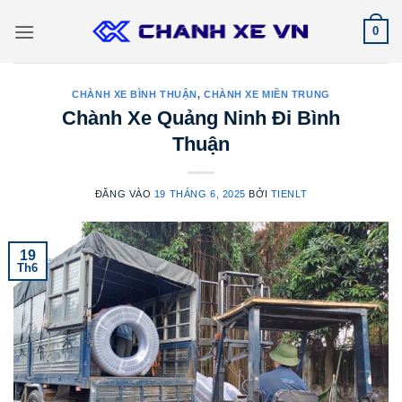
Bỏ
0
qua
nội
dung
CHÀNH XE BÌNH THUẬN
,
CHÀNH XE MIỀN TRUNG
Chành Xe Quảng Ninh Đi Bình
Thuận
ĐĂNG VÀO
19 THÁNG 6, 2025
BỞI
TIENLT
19
Th6