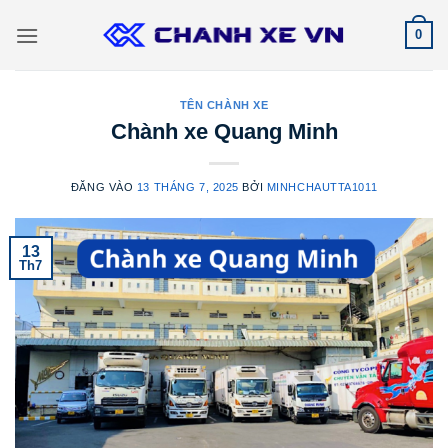
Bỏ
0
qua
nội
dung
TÊN CHÀNH XE
Chành xe Quang Minh
ĐĂNG VÀO
13 THÁNG 7, 2025
BỞI
MINHCHAUTTA1011
13
Th7