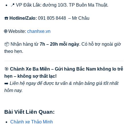
📍 VP Đắk Lắk: đường 10/3. TP Buôn Ma Thuật.
☎️
Hotline/Zalo:
091 805 8448 – Mr Châu
🌐 Website:
chanhxe.vn
📦 Nhận hàng từ
7h – 20h mỗi ngày
. Có hỗ trợ ngoài giờ
theo hẹn.
🎯
Chành Xe Ba Miền – Gửi hàng Bắc Nam không lo trễ
hẹn – không sợ thất lạc!
➡️
Liên hệ ngay để được tư vấn & nhận bảng giá tốt nhất
hôm nay.
Bài Viết Liên Quan:
Chành xe Thảo Minh