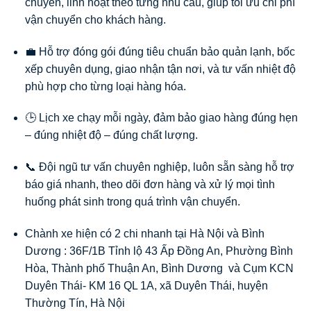
chuyến, linh hoạt theo từng nhu cầu, giúp tối ưu chi phí
vận chuyển cho khách hàng.
💼 Hỗ trợ đóng gói đúng tiêu chuẩn bảo quản lạnh, bốc
xếp chuyên dụng, giao nhận tận nơi, và tư vấn nhiệt độ
phù hợp cho từng loại hàng hóa.
🕒 Lịch xe chạy mỗi ngày, đảm bảo giao hàng đúng hẹn
– đúng nhiệt độ – đúng chất lượng.
📞 Đội ngũ tư vấn chuyên nghiệp, luôn sẵn sàng hỗ trợ
báo giá nhanh, theo dõi đơn hàng và xử lý mọi tình
huống phát sinh trong quá trình vận chuyển.
Chành xe hiện có 2 chi nhanh tại Hà Nội và Bình
Dương : 36F/1B Tỉnh lộ 43 Ấp Đồng An, Phường Bình
Hòa, Thành phố Thuận An, Bình Dương và Cụm KCN
Duyên Thái- KM 16 QL 1A, xã Duyên Thái, huyện
Thường Tín, Hà Nội