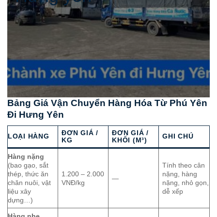
Bảng Giá Vận Chuyển Hàng Hóa Từ Phú Yên
Đi Hưng Yên
ĐƠN GIÁ /
ĐƠN GIÁ /
LOẠI HÀNG
GHI CHÚ
KG
KHỐI (M³)
Hàng nặng
(bao gạo, sắt
Tính theo cân
thép, thức ăn
1.200 – 2.000
nặng, hàng
—
chăn nuôi, vật
VNĐ/kg
nặng, nhỏ gọn,
liệu xây
dễ xếp
dựng…)
Hàng nhẹ