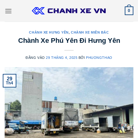
Bỏ
0
qua
nội
dung
CHÀNH XE HƯNG YÊN
,
CHÀNH XE MIỀN BẮC
Chành Xe Phú Yên Đi Hưng Yên
ĐĂNG VÀO
29 THÁNG 4, 2025
BỞI
PHUONGTHAO
29
Th4