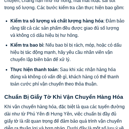
chuyển, chẳng hạn như hư hỏng, mất mát hoặc sai sót
trong số lượng. Các bước kiểm tra cần thực hiện bao gồm:
Kiểm tra số lượng và chất lượng hàng hóa
: Đảm bảo
rằng tất cả các sản phẩm đều được giao đủ số lượng
và không có dấu hiệu bị hư hỏng.
Kiểm tra bao bì
: Nếu bao bì bị rách, móp, hoặc có dấu
hiệu bị tác động mạnh, hãy yêu cầu nhân viên vận
chuyển lập biên bản để xử lý.
Thực hiện thanh toán
: Sau khi xác nhận hàng hóa
đúng và không có vấn đề gì, khách hàng có thể thanh
toán cước phí vận chuyển theo thỏa thuận.
Chuẩn Bị Giấy Tờ Khi Vận Chuyển Hàng Hóa
Khi vận chuyển hàng hóa, đặc biệt là qua các tuyến đường
dài như từ Phú Yên đi Hưng Yên, việc chuẩn bị đầy đủ
giấy tờ là rất quan trọng để đảm bảo quá trình vận chuyển
diễn ra thuận lợi và hợp pháp. Dưới đây là một số lưu ý về