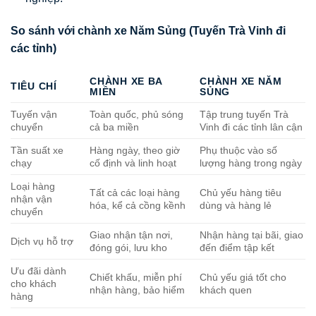
So sánh với chành xe Năm Sủng (Tuyến Trà Vinh đi
các tỉnh)
CHÀNH XE BA
CHÀNH XE NĂM
TIÊU CHÍ
MIỀN
SỦNG
Tuyến vận
Toàn quốc, phủ sóng
Tập trung tuyến Trà
chuyển
cả ba miền
Vinh đi các tỉnh lân cận
Tần suất xe
Hàng ngày, theo giờ
Phụ thuộc vào số
chạy
cố định và linh hoạt
lượng hàng trong ngày
Loại hàng
Tất cả các loại hàng
Chủ yếu hàng tiêu
nhận vận
hóa, kể cả cồng kềnh
dùng và hàng lẻ
chuyển
Giao nhận tận nơi,
Nhận hàng tại bãi, giao
Dịch vụ hỗ trợ
đóng gói, lưu kho
đến điểm tập kết
Ưu đãi dành
Chiết khấu, miễn phí
Chủ yếu giá tốt cho
cho khách
nhận hàng, bảo hiểm
khách quen
hàng