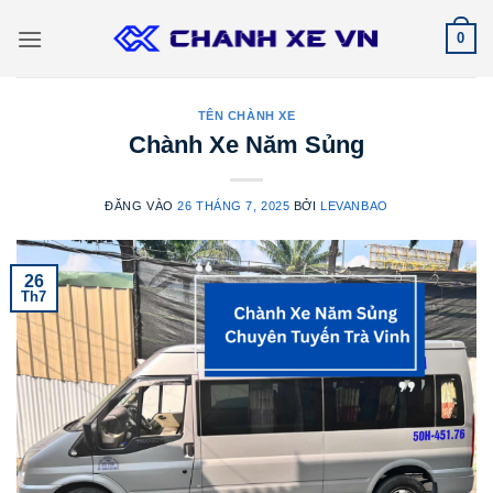
Bỏ
0
qua
nội
dung
TÊN CHÀNH XE
Chành Xe Năm Sủng
ĐĂNG VÀO
26 THÁNG 7, 2025
BỞI
LEVANBAO
26
Th7