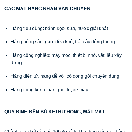
CÁC MẶT HÀNG NHẬN VẬN CHUYỂN
Hàng tiêu dùng: bánh kẹo, sữa, nước giải khát
Hàng nông sản: gạo, dừa khô, trái cây đóng thùng
Hàng công nghiệp: máy móc, thiết bị nhỏ, vật liệu xây
dựng
Hàng điện tử, hàng dễ vỡ: có đóng gói chuyên dụng
Hàng cồng kềnh: bàn ghế, tủ, xe máy
QUY ĐỊNH ĐỀN BÙ KHI HƯ HỎNG, MẤT MÁT
Chành cam kết đền bù 100% giá trị khai báo nếu mất hàng