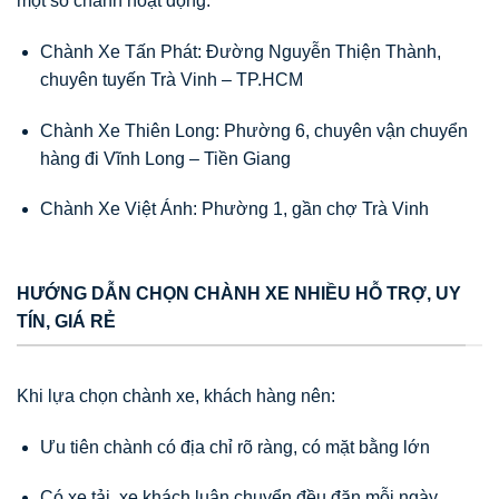
một số chành hoạt động:
Chành Xe Tấn Phát: Đường Nguyễn Thiện Thành,
chuyên tuyến Trà Vinh – TP.HCM
Chành Xe Thiên Long: Phường 6, chuyên vận chuyển
hàng đi Vĩnh Long – Tiền Giang
Chành Xe Việt Ánh: Phường 1, gần chợ Trà Vinh
HƯỚNG DẪN CHỌN CHÀNH XE NHIỀU HỖ TRỢ, UY
TÍN, GIÁ RẺ
Khi lựa chọn chành xe, khách hàng nên:
Ưu tiên chành có địa chỉ rõ ràng, có mặt bằng lớn
Có xe tải, xe khách luân chuyển đều đặn mỗi ngày