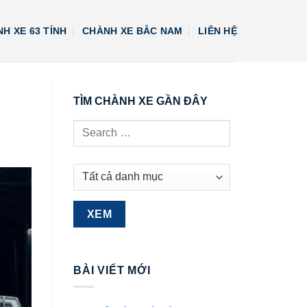
H XE 63 TỈNH
CHÀNH XE BẮC NAM
LIÊN HỆ
TÌM CHÀNH XE GẦN ĐÂY
BÀI VIẾT MỚI