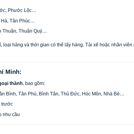
ước, Phước Lộc…
n Hà, Tân Phúc…
 Thuận, Thuận Quý…
ỉ, loại hàng và thời gian có thể lấy hàng. Tài xế hoặc nhân viên
hí Minh:
goại thành
, bao gồm:
 Tân Bình, Tân Phú, Bình Tân, Thủ Đức, Hóc Môn, Nhà Bè…
 trước
eo nhu cầu