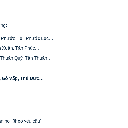
ơng:
, Phước Hội, Phước Lộc…
ân Xuân, Tân Phúc…
Thuận Quý, Tân Thuận…
Tân, Gò Vấp, Thủ Đức…
ận nơi (theo yêu cầu)