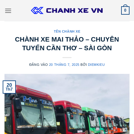
Bỏ
0
qua
nội
dung
TÊN CHÀNH XE
CHÀNH XE MAI THẢO – CHUYÊN
TUYẾN CẦN THƠ – SÀI GÒN
ĐĂNG VÀO
20 THÁNG 7, 2025
BỞI
DIEMKIEU
20
Th7