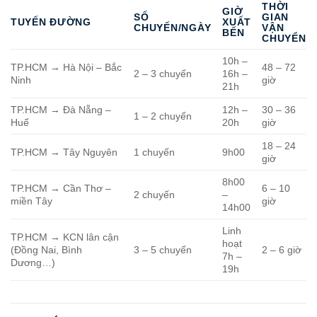
THỜI
GIỜ
SỐ
GIAN
TUYẾN ĐƯỜNG
XUẤT
CHUYẾN/NGÀY
VẬN
BẾN
CHUYỂN
10h –
TP.HCM → Hà Nội – Bắc
48 – 72
2 – 3 chuyến
16h –
Ninh
giờ
21h
TP.HCM → Đà Nẵng –
12h –
30 – 36
1 – 2 chuyến
Huế
20h
giờ
18 – 24
TP.HCM → Tây Nguyên
1 chuyến
9h00
giờ
8h00
TP.HCM → Cần Thơ –
6 – 10
2 chuyến
–
miền Tây
giờ
14h00
Linh
TP.HCM → KCN lân cận
hoạt
(Đồng Nai, Bình
3 – 5 chuyến
2 – 6 giờ
7h –
Dương…)
19h