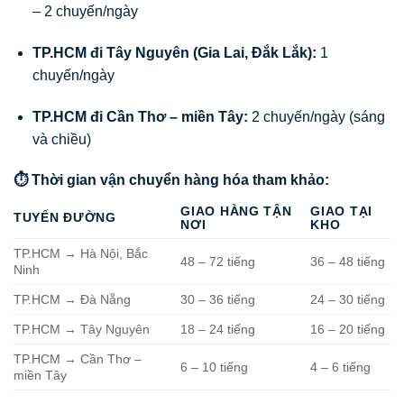
– 2 chuyến/ngày
TP.HCM đi Tây Nguyên (Gia Lai, Đắk Lắk):
1
chuyến/ngày
TP.HCM đi Cần Thơ – miền Tây:
2 chuyến/ngày (sáng
và chiều)
⏱️ Thời gian vận chuyển hàng hóa tham khảo:
GIAO HÀNG TẬN
GIAO TẠI
TUYẾN ĐƯỜNG
NƠI
KHO
TP.HCM → Hà Nội, Bắc
48 – 72 tiếng
36 – 48 tiếng
Ninh
TP.HCM → Đà Nẵng
30 – 36 tiếng
24 – 30 tiếng
TP.HCM → Tây Nguyên
18 – 24 tiếng
16 – 20 tiếng
TP.HCM → Cần Thơ –
6 – 10 tiếng
4 – 6 tiếng
miền Tây