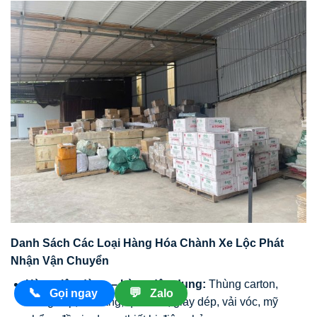
Danh Sách Các Loại Hàng Hóa Chành Xe Lộc Phát
Nhận Vận Chuyển
Hàng tiêu dùng – hàng dân dụng:
Thùng carton,
📞
💬
Gọi ngay
Zalo
thùng xốp, túi hàng, quần áo, giày dép, vải vóc, mỹ