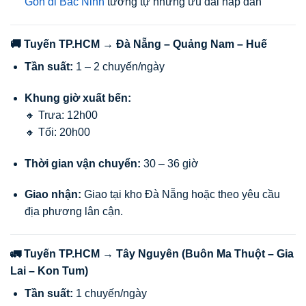
Gòn đi Bắc Ninh
tương tự những ưu đãi hấp dẫn
🚚 Tuyến TP.HCM → Đà Nẵng – Quảng Nam – Huế
Tần suất:
1 – 2 chuyến/ngày
Khung giờ xuất bến:
🔸 Trưa: 12h00
🔸 Tối: 20h00
Thời gian vận chuyển:
30 – 36 giờ
Giao nhận:
Giao tại kho Đà Nẵng hoặc theo yêu cầu
địa phương lân cận.
🚛 Tuyến TP.HCM → Tây Nguyên (Buôn Ma Thuột – Gia
Lai – Kon Tum)
Tần suất:
1 chuyến/ngày