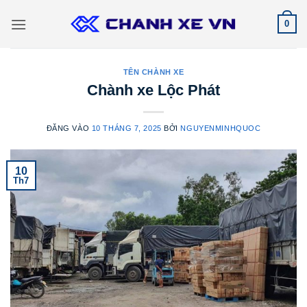
Bỏ
0
qua
nội
dung
TÊN CHÀNH XE
Chành xe Lộc Phát
ĐĂNG VÀO
10 THÁNG 7, 2025
BỞI
NGUYENMINHQUOC
10
Th7