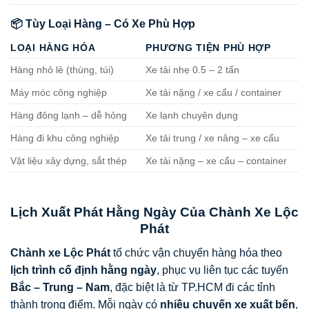
📦 Tùy Loại Hàng – Có Xe Phù Hợp
LOẠI HÀNG HÓA
PHƯƠNG TIỆN PHÙ HỢP
Hàng nhỏ lẻ (thùng, túi)
Xe tải nhẹ 0.5 – 2 tấn
Máy móc công nghiệp
Xe tải nặng / xe cẩu / container
Hàng đông lạnh – dễ hỏng
Xe lạnh chuyên dụng
Hàng đi khu công nghiệp
Xe tải trung / xe nâng – xe cẩu
Vật liệu xây dựng, sắt thép
Xe tải nặng – xe cẩu – container
Lịch Xuất Phát Hằng Ngày Của Chành Xe Lộc
Phát
Chành xe
Lộc Phát
tổ chức vận chuyển hàng hóa theo
lịch trình cố định hằng ngày
, phục vụ liên tục các tuyến
Bắc – Trung – Nam
, đặc biệt là từ TP.HCM đi các tỉnh
thành trọng điểm. Mỗi ngày có
nhiều chuyến xe xuất bến
,