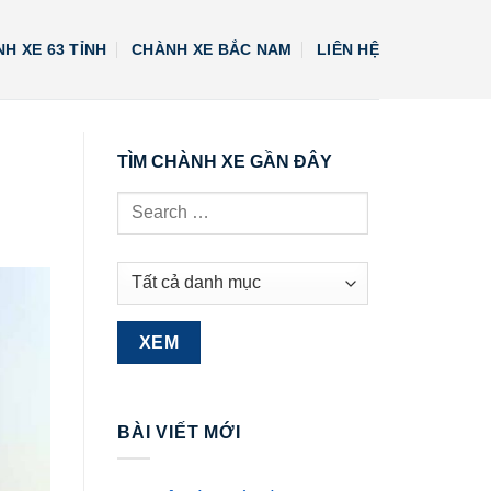
H XE 63 TỈNH
CHÀNH XE BẮC NAM
LIÊN HỆ
TÌM CHÀNH XE GẦN ĐÂY
BÀI VIẾT MỚI