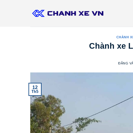
Bỏ
qua
nội
dung
CHÀNH X
Chành xe L
ĐĂNG V
12
Th5