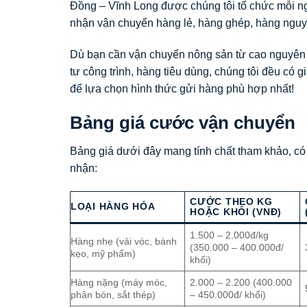
Đồng – Vĩnh Long được chúng tôi tổ chức mỗi ng
nhận vận chuyển hàng lẻ, hàng ghép, hàng nguy
Dù bạn cần vận chuyển nông sản từ cao nguyên
tư công trình, hàng tiêu dùng, chúng tôi đều có 
để lựa chọn hình thức gửi hàng phù hợp nhất!
Bảng giá cước vận chuyển
Bảng giá dưới đây mang tính chất tham khảo, có t
nhận:
CƯỚC THEO KG
LOẠI HÀNG HÓA
HOẶC KHỐI (VNĐ)
1.500 – 2.000đ/kg
Hàng nhẹ (vải vóc, bánh
(350.000 – 400.000đ/
kẹo, mỹ phẩm)
khối)
Hàng nặng (máy móc,
2.000 – 2.200 (400.000
phân bón, sắt thép)
– 450.000đ/ khối)