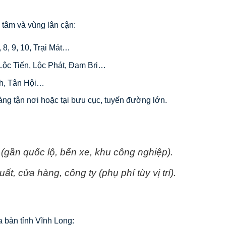
 tâm và vùng lân cận:
 8, 9, 10, Trại Mát…
Lộc Tiến, Lộc Phát, Đam Bri…
nh, Tân Hội…
g tận nơi hoặc tại bưu cục, tuyến đường lớn.
(gần quốc lộ, bến xe, khu công nghiệp).
ất, cửa hàng, công ty (phụ phí tùy vị trí).
ịa bàn tỉnh Vĩnh Long: