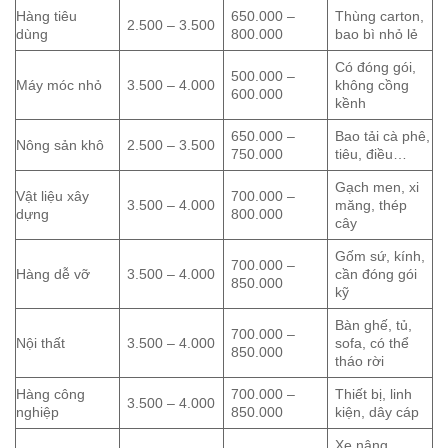
Hàng tiêu
650.000 –
Thùng carton,
2.500 – 3.500
dùng
800.000
bao bì nhỏ lẻ
Có đóng gói,
500.000 –
Máy móc nhỏ
3.500 – 4.000
không cồng
600.000
kềnh
650.000 –
Bao tải cà phê,
Nông sản khô
2.500 – 3.500
750.000
tiêu, điều…
Gạch men, xi
Vật liệu xây
700.000 –
3.500 – 4.000
măng, thép
dựng
800.000
cây
Gốm sứ, kính,
700.000 –
Hàng dễ vỡ
3.500 – 4.000
cần đóng gói
850.000
kỹ
Bàn ghế, tủ,
700.000 –
Nội thất
3.500 – 4.000
sofa, có thể
850.000
tháo rời
Hàng công
700.000 –
Thiết bị, linh
3.500 – 4.000
nghiệp
850.000
kiện, dây cáp
Xe nâng,