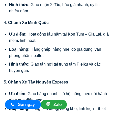
Hình thức:
Giao nhận 2 đầu, báo giá nhanh, uy tín
nhiều năm.
4.
Chành Xe Minh Quốc
Ưu điểm:
Hoạt động lâu năm tại Kon Tum – Gia Lai, giá
mềm, linh hoạt.
Loại hàng:
Hàng ghép, hàng nhẹ, đồ gia dụng, văn
phòng phẩm, pallet.
Hình thức:
Giao tận nơi tại trung tâm Pleiku và các
huyện gần.
5.
Chành Xe Tây Nguyên Express
Ưu điểm:
Giao hàng nhanh, có hệ thống theo dõi hành
trình qua điện thoại.
📞
💬
Gọi ngay
Zalo
Loại hàng:
Hàng tiêu dùng, hàng kho, linh kiện – thiết