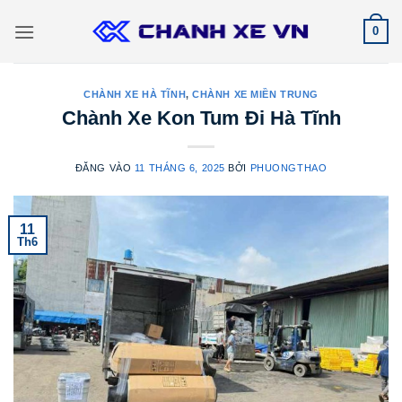
Bỏ
0
qua
nội
dung
CHÀNH XE HÀ TĨNH
,
CHÀNH XE MIỀN TRUNG
Chành Xe Kon Tum Đi Hà Tĩnh
ĐĂNG VÀO
11 THÁNG 6, 2025
BỞI
PHUONGTHAO
11
Th6