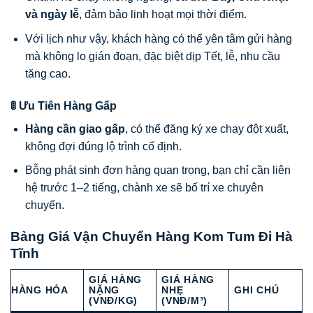
và ngày lễ
, đảm bảo linh hoạt mọi thời điểm.
Với lịch như vậy, khách hàng có thể yên tâm gửi hàng
mà không lo gián đoạn, đặc biệt dịp Tết, lễ, nhu cầu
tăng cao.
🚦 Ưu Tiên Hàng Gấp
Hàng cần giao gấp
, có thể đăng ký xe chạy đột xuất,
không đợi đúng lộ trình cố định.
Bỗng phát sinh đơn hàng quan trọng, bạn chỉ cần liên
hệ trước 1–2 tiếng, chành xe sẽ bố trí xe chuyên
chuyến.
Bảng Giá Vận Chuyển Hàng Kom Tum Đi Hà
Tĩnh
GIÁ HÀNG
GIÁ HÀNG
HÀNG HÓA
NẶNG
NHẸ
GHI CHÚ
(VNĐ/KG)
(VNĐ/M³)