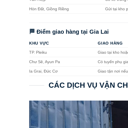
Hòn Đất, Giồng Riềng
Gửi tại kho
🏁 Điểm giao hàng tại Gia Lai
KHU VỰC
GIAO HÀNG
TP. Pleiku
Giao tại kho hoặ
Chư Sê, Ayun Pa
Có tuyến phụ gi
Ia Grai, Đức Cơ
Giao tận nơi nế
CÁC DỊCH VỤ VẬN CH