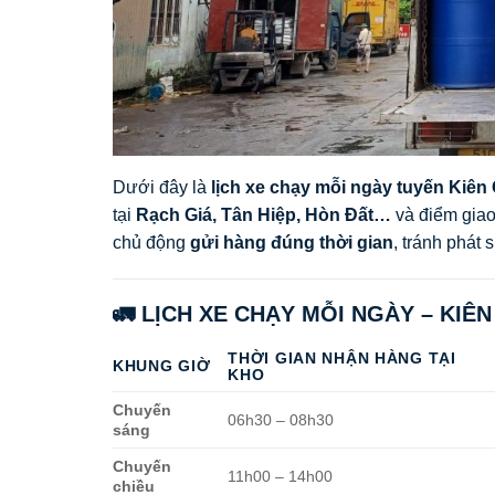
Dưới đây là
lịch xe chạy mỗi ngày tuyến Kiên
tại
Rạch Giá, Tân Hiệp, Hòn Đất…
và điểm giao
chủ động
gửi hàng đúng thời gian
, tránh phát 
🚛 LỊCH XE CHẠY MỖI NGÀY – KIÊN
THỜI GIAN NHẬN HÀNG TẠI
KHUNG GIỜ
KHO
Chuyến
06h30 – 08h30
sáng
Chuyến
11h00 – 14h00
chiều