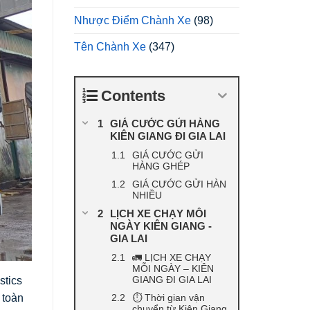
Nhược Điểm Chành Xe
(98)
Tên Chành Xe
(347)
Contents
GIÁ CƯỚC GỬI HÀNG
KIÊN GIANG ĐI GIA LAI
GIÁ CƯỚC GỬI
HÀNG GHÉP
GIÁ CƯỚC GỬI HÀN
NHIỀU
LỊCH XE CHẠY MỖI
NGÀY KIÊN GIANG -
GIA LAI
🚛 LỊCH XE CHẠY
MỖI NGÀY – KIÊN
GIANG ĐI GIA LAI
stics
 toàn
⏱️ Thời gian vận
chuyển từ Kiên Giang