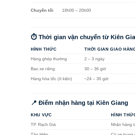
Chuyến tối
18h00 – 20h00
⏱️ Thời gian vận chuyển từ Kiên Gi
HÌNH THỨC
THỜI GIAN GIAO HÀN
Hàng ghép thường
2 – 3 ngày
Bao xe riêng
30 – 36 giờ
Hàng hỏa tốc (ít kiện)
~24 – 30 giờ
📍 Điểm nhận hàng tại Kiên Giang
KHU VỰC
HÌNH THỨ
TP. Rạch Giá
Nhận hàng t
Tân Hiệp
Có xe trung