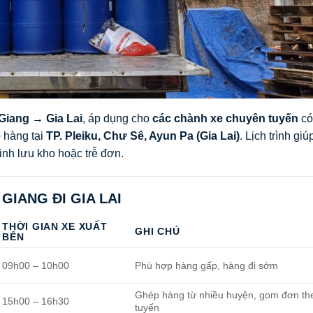
 Giang → Gia Lai
, áp dụng cho
các chành xe chuyên tuyến
có
 hàng tại
TP. Pleiku, Chư Sê, Ayun Pa (Gia Lai)
. Lịch trình gi
sinh lưu kho hoặc trễ đơn.
 GIANG ĐI GIA LAI
THỜI GIAN XE XUẤT
GHI CHÚ
BẾN
09h00 – 10h00
Phù hợp hàng gấp, hàng đi sớm
Ghép hàng từ nhiều huyện, gom đơn th
15h00 – 16h30
tuyến