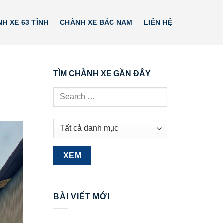
H XE 63 TỈNH
CHÀNH XE BẮC NAM
LIÊN HỆ
TÌM CHÀNH XE GẦN ĐÂY
BÀI VIẾT MỚI