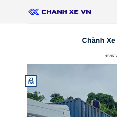
Bỏ
qua
nội
dung
Chành Xe 
ĐĂNG 
23
Th5