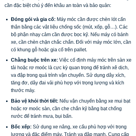
cần đặc biệt chú ý đến khâu an toàn và bảo quản:
Đóng gói và gia cố:
Máy móc cần được chèn lót cẩn
thận bằng các vật liệu chống sốc (mút, xốp, gỗ…). Các
bộ phận nhạy cảm cần được bọc kỹ. Nếu máy có bánh
xe, cần chèn chặn chắc chắn. Đối với máy móc lớn, cần
có khung gỗ hoặc gia cố trên pallet.
Chằng buộc trên xe:
Việc cố định máy móc trên sàn xe
tải hoặc rơ moóc là cực kỳ quan trọng để tránh xê dịch,
va đập trong quá trình vận chuyển. Sử dụng dây xích,
tăng đơ, dây đai vải phù hợp với trọng lượng và kích
thước máy.
Bảo vệ khỏi thời tiết:
Nếu vận chuyển bằng xe mui bạt
hoặc rơ moóc sàn, cần che chắn kỹ bằng bạt chống
nước để tránh mưa, bụi bẩn.
Bốc xếp:
Sử dụng xe nâng, xe cẩu phù hợp với trọng
lượng và đặc điểm máy. Tránh va đập mạnh. Cung cấp