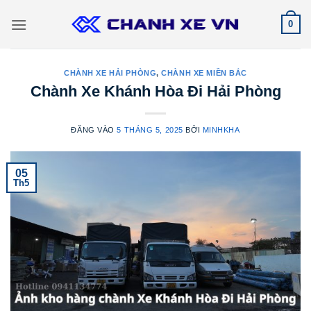
Bỏ
0
qua
nội
dung
CHÀNH XE HẢI PHÒNG
,
CHÀNH XE MIỀN BẮC
Chành Xe Khánh Hòa Đi Hải Phòng
ĐĂNG VÀO
5 THÁNG 5, 2025
BỞI
MINHKHA
05
Th5