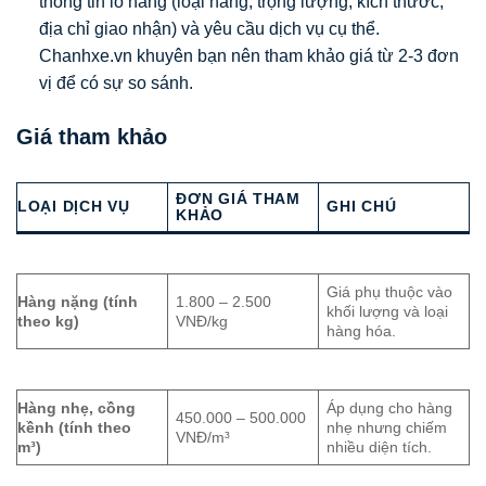
thông tin lô hàng (loại hàng, trọng lượng, kích thước,
địa chỉ giao nhận) và yêu cầu dịch vụ cụ thể.
Chanhxe.vn khuyên bạn nên tham khảo giá từ 2-3 đơn
vị để có sự so sánh.
Giá tham khảo
ĐƠN GIÁ THAM
LOẠI DỊCH VỤ
GHI CHÚ
KHẢO
Giá phụ thuộc vào
Hàng nặng (tính
1.800 – 2.500
khối lượng và loại
theo kg)
VNĐ/kg
hàng hóa.
Hàng nhẹ, cồng
Áp dụng cho hàng
450.000 – 500.000
kềnh (tính theo
nhẹ nhưng chiếm
VNĐ/m³
m³)
nhiều diện tích.