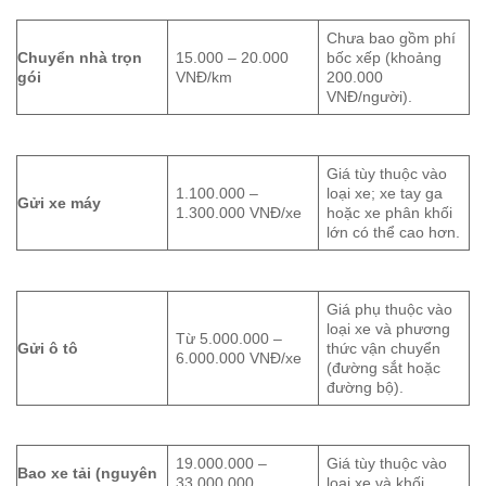
Chưa bao gồm phí
Chuyển nhà trọn
15.000 – 20.000
bốc xếp (khoảng
gói
VNĐ/km
200.000
VNĐ/người).
Giá tùy thuộc vào
1.100.000 –
loại xe; xe tay ga
Gửi xe máy
1.300.000 VNĐ/xe
hoặc xe phân khối
lớn có thể cao hơn.
Giá phụ thuộc vào
loại xe và phương
Từ 5.000.000 –
Gửi ô tô
thức vận chuyển
6.000.000 VNĐ/xe
(đường sắt hoặc
đường bộ).
19.000.000 –
Giá tùy thuộc vào
Bao xe tải (nguyên
33.000.000
loại xe và khối