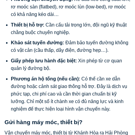
rơ moóc sàn (flatbed), rơ moóc lùn (low-bed), rơ moóc
có khả năng kéo dài…
Thiết bị hỗ trợ:
Cần cẩu tải trọng lớn, đội ngũ kỹ thuật
chằng buộc chuyên nghiệp.
Khảo sát tuyến đường:
Đảm bảo tuyến đường không
có vật cản (cầu thấp, dây điện, đường hẹp…).
Giấy phép lưu hành đặc biệt:
Xin phép từ cơ quan
quản lý đường bộ.
Phương án hộ tống (nếu cần):
Có thể cần xe dẫn
đường hoặc cảnh sát giao thông hỗ trợ. Đây là dịch vụ
phức tạp, chi phí cao và cần thời gian chuẩn bị kỹ
lưỡng. Chỉ một số ít chành xe có đủ năng lực và kinh
nghiệm để thực hiện loại hình vận chuyển này.
Gửi hàng máy móc, thiết bị?
Vận chuyển máy móc, thiết bị từ Khánh Hòa ra Hải Phòng