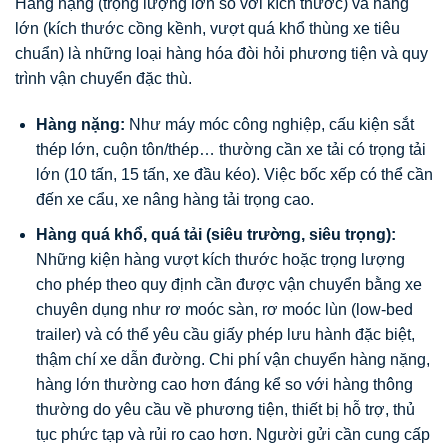
Hàng nặng (trọng lượng lớn so với kích thước) và hàng
lớn (kích thước cồng kềnh, vượt quá khổ thùng xe tiêu
chuẩn) là những loại hàng hóa đòi hỏi phương tiện và quy
trình vận chuyển đặc thù.
Hàng nặng:
Như máy móc công nghiệp, cấu kiện sắt
thép lớn, cuộn tôn/thép… thường cần xe tải có trọng tải
lớn (10 tấn, 15 tấn, xe đầu kéo). Việc bốc xếp có thể cần
đến xe cẩu, xe nâng hàng tải trọng cao.
Hàng quá khổ, quá tải (siêu trường, siêu trọng):
Những kiện hàng vượt kích thước hoặc trọng lượng
cho phép theo quy định cần được vận chuyển bằng xe
chuyên dụng như rơ moóc sàn, rơ moóc lùn (low-bed
trailer) và có thể yêu cầu giấy phép lưu hành đặc biệt,
thậm chí xe dẫn đường. Chi phí vận chuyển hàng nặng,
hàng lớn thường cao hơn đáng kể so với hàng thông
thường do yêu cầu về phương tiện, thiết bị hỗ trợ, thủ
tục phức tạp và rủi ro cao hơn. Người gửi cần cung cấp