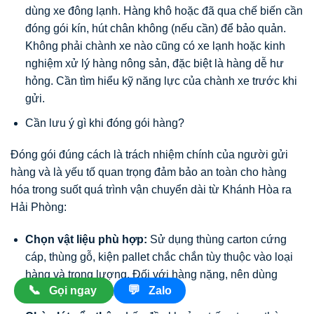
dùng xe đông lạnh. Hàng khô hoặc đã qua chế biến cần
đóng gói kín, hút chân không (nếu cần) để bảo quản.
Không phải chành xe nào cũng có xe lạnh hoặc kinh
nghiệm xử lý hàng nông sản, đặc biệt là hàng dễ hư
hỏng. Cần tìm hiểu kỹ năng lực của chành xe trước khi
gửi.
Cần lưu ý gì khi đóng gói hàng?
Đóng gói đúng cách là trách nhiệm chính của người gửi
hàng và là yếu tố quan trọng đảm bảo an toàn cho hàng
hóa trong suốt quá trình vận chuyển dài từ Khánh Hòa ra
Hải Phòng:
Chọn vật liệu phù hợp:
Sử dụng thùng carton cứng
cáp, thùng gỗ, kiện pallet chắc chắn tùy thuộc vào loại
hàng và trọng lượng. Đối với hàng nặng, nên dùng
📞
💬
Gọi ngay
Zalo
thùng gỗ hoặc pallet.