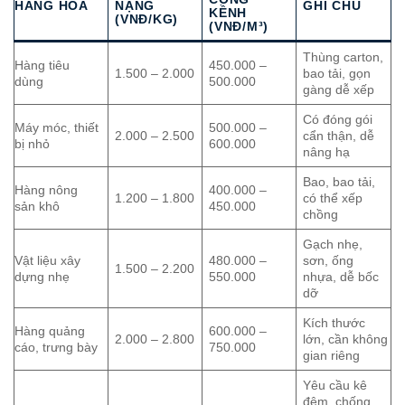
HÀNG HÓA
NẶNG
GHI CHÚ
KỀNH
(VNĐ/KG)
(VNĐ/M³)
Thùng carton,
Hàng tiêu
450.000 –
1.500 – 2.000
bao tải, gọn
dùng
500.000
gàng dễ xếp
Có đóng gói
Máy móc, thiết
500.000 –
2.000 – 2.500
cẩn thận, dễ
bị nhỏ
600.000
nâng hạ
Bao, bao tải,
Hàng nông
400.000 –
1.200 – 1.800
có thể xếp
sản khô
450.000
chồng
Gạch nhẹ,
Vật liệu xây
480.000 –
sơn, ống
1.500 – 2.200
dựng nhẹ
550.000
nhựa, dễ bốc
dỡ
Kích thước
Hàng quảng
600.000 –
2.000 – 2.800
lớn, cần không
cáo, trưng bày
750.000
gian riêng
Yêu cầu kê
đệm, chống