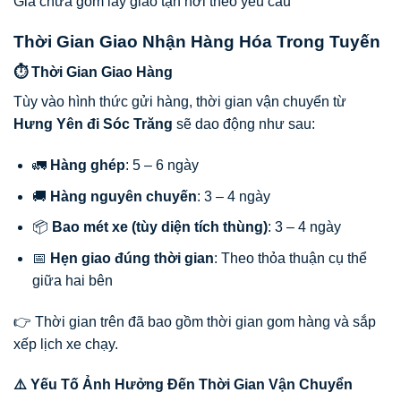
Giá chưa gồm lấy giao tận nơi theo yêu cầu
Thời Gian Giao Nhận Hàng Hóa Trong Tuyến
⏱️ Thời Gian Giao Hàng
Tùy vào hình thức gửi hàng, thời gian vận chuyển từ
Hưng Yên đi Sóc Trăng
sẽ dao động như sau:
🚛
Hàng ghép
: 5 – 6 ngày
🚚
Hàng nguyên chuyến
: 3 – 4 ngày
📦
Bao mét xe (tùy diện tích thùng)
: 3 – 4 ngày
📅
Hẹn giao đúng thời gian
: Theo thỏa thuận cụ thể
giữa hai bên
👉 Thời gian trên đã bao gồm thời gian gom hàng và sắp
xếp lịch xe chạy.
⚠️ Yếu Tố Ảnh Hưởng Đến Thời Gian Vận Chuyển