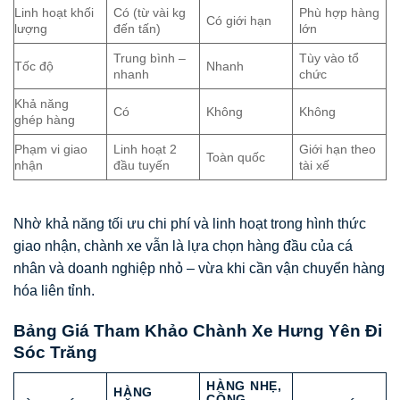
Linh hoạt khối
Có (từ vài kg
Phù hợp hàng
Có giới hạn
lượng
đến tấn)
lớn
Trung bình –
Tùy vào tổ
Tốc độ
Nhanh
nhanh
chức
Khả năng
Có
Không
Không
ghép hàng
Phạm vi giao
Linh hoạt 2
Giới hạn theo
Toàn quốc
nhận
đầu tuyến
tài xế
Nhờ khả năng tối ưu chi phí và linh hoạt trong hình thức
giao nhận, chành xe vẫn là lựa chọn hàng đầu của cá
nhân và doanh nghiệp nhỏ – vừa khi cần vận chuyển hàng
hóa liên tỉnh.
Bảng Giá Tham Khảo Chành Xe Hưng Yên Đi
Sóc Trăng
HÀNG NHẸ,
HÀNG
CỒNG