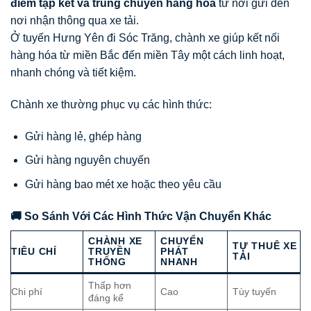
điểm tập kết và trung chuyển hàng hóa
từ nơi gửi đến
nơi nhận thông qua xe tải.
Ở tuyến Hưng Yên đi Sóc Trăng, chành xe giúp kết nối
hàng hóa từ miền Bắc đến miền Tây một cách linh hoạt,
nhanh chóng và tiết kiệm.
Chành xe thường phục vụ các hình thức:
Gửi hàng lẻ, ghép hàng
Gửi hàng nguyên chuyến
Gửi hàng bao mét xe hoặc theo yêu cầu
🚚 So Sánh Với Các Hình Thức Vận Chuyển Khác
CHÀNH XE
CHUYỂN
TỰ THUÊ XE
TIÊU CHÍ
TRUYỀN
PHÁT
TẢI
THỐNG
NHANH
Thấp hơn
Chi phí
Cao
Tùy tuyến
đáng kể