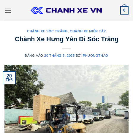
Bỏ
0
qua
nội
dung
CHÀNH XE SÓC TRĂNG
,
CHÀNH XE MIỀN TÂY
Chành Xe Hưng Yên Đi Sóc Trăng
ĐĂNG VÀO
20 THÁNG 5, 2025
BỞI
PHUONGTHAO
20
Th5