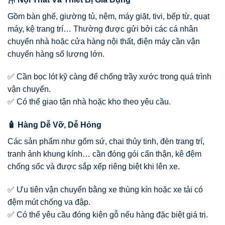
Gồm bàn ghế, giường tủ, nệm, máy giặt, tivi, bếp từ, quạt
máy, kệ trang trí… Thường được gửi bởi các cá nhân
chuyển nhà hoặc cửa hàng nội thất, điện máy cần vận
chuyển hàng số lượng lớn.
✅ Cần bọc lót kỹ càng để chống trầy xước trong quá trình
vận chuyển.
✅ Có thể giao tận nhà hoặc kho theo yêu cầu.
🧴 Hàng Dễ Vỡ, Dễ Hỏng
Các sản phẩm như gốm sứ, chai thủy tinh, đèn trang trí,
tranh ảnh khung kính… cần đóng gói cẩn thận, kê đệm
chống sốc và được sắp xếp riêng biệt khi lên xe.
✅ Ưu tiên vận chuyển bằng xe thùng kín hoặc xe tải có
đệm mút chống va đập.
✅ Có thể yêu cầu đóng kiện gỗ nếu hàng đặc biệt giá trị.