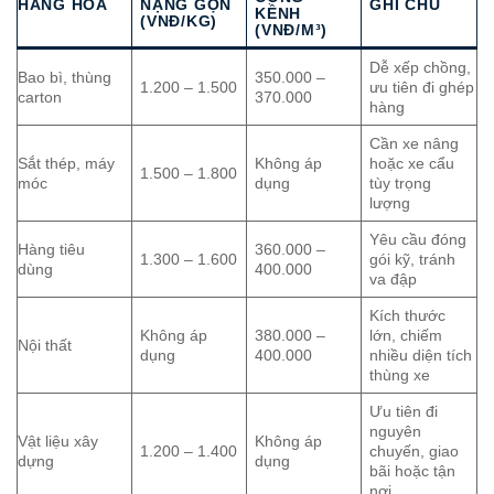
HÀNG HÓA
NẶNG GỌN
GHI CHÚ
KỀNH
(VNĐ/KG)
(VNĐ/M³)
Dễ xếp chồng,
Bao bì, thùng
350.000 –
1.200 – 1.500
ưu tiên đi ghép
carton
370.000
hàng
Cần xe nâng
Sắt thép, máy
Không áp
hoặc xe cẩu
1.500 – 1.800
móc
dụng
tùy trọng
lượng
Yêu cầu đóng
Hàng tiêu
360.000 –
1.300 – 1.600
gói kỹ, tránh
dùng
400.000
va đập
Kích thước
Không áp
380.000 –
lớn, chiếm
Nội thất
dụng
400.000
nhiều diện tích
thùng xe
Ưu tiên đi
nguyên
Vật liệu xây
Không áp
1.200 – 1.400
chuyến, giao
dựng
dụng
bãi hoặc tận
nơi