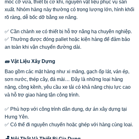
móc cỡ vừa, thiết bị cơ khí, nguyên vật liệu phục vụ sản
xuất. Nhóm hàng này thường có trọng lượng lớn, hình khối
rõ ràng, dễ bốc dỡ bằng xe nâng.
✅ Cần chành xe có thiết bị hỗ trợ nâng hạ chuyên nghiệp.
✅ Thường được đóng pallet hoặc kiện hàng để đảm bảo
an toàn khi vận chuyển đường dài.
🧱 Vật Liệu Xây Dựng
Bao gồm các mặt hàng như xi măng, gạch ốp lát, ván ép,
sơn nước, thép cây, đá mài… Đây là những loại hàng
nặng, cồng kềnh, yêu cầu xe tải có khả năng chịu lực cao
và hỗ trợ giao hàng tận công trình.
✅ Phù hợp với công trình dân dụng, dự án xây dựng tại
Hưng Yên.
✅ Có thể đi nguyên chuyến hoặc ghép với hàng cùng loại.
🪑 Nội Thất Và Thiết Bị Gia Dụng