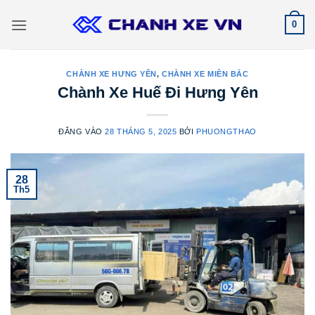
Bỏ
0
qua
nội
dung
CHÀNH XE HƯNG YÊN
,
CHÀNH XE MIỀN BẮC
Chành Xe Huế Đi Hưng Yên
ĐĂNG VÀO
28 THÁNG 5, 2025
BỞI
PHUONGTHAO
28
Th5