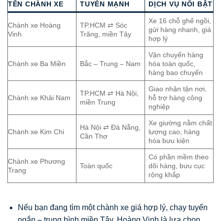
TÊN CHÀNH XE
TUYẾN MẠNH
DỊCH VỤ NỔI BẬT
Xe 16 chỗ ghế ngồi,
Chành xe Hoàng
TP.HCM ⇄ Sóc
gửi hàng nhanh, giá
Vinh
Trăng, miền Tây
hợp lý
Vận chuyển hàng
Chành xe Ba Miền
Bắc – Trung – Nam
hóa toàn quốc,
hàng bao chuyến
Giao nhận tận nơi,
TP.HCM ⇄ Hà Nội,
Chành xe Khải Nam
hỗ trợ hàng công
miền Trung
nghiệp
Xe giường nằm chất
Hà Nội ⇄ Đà Nẵng,
Chành xe Kim Chi
lượng cao, hàng
Cần Thơ
hóa bưu kiện
Có phần mềm theo
Chành xe Phương
Toàn quốc
dõi hàng, bưu cục
Trang
rộng khắp
Nếu bạn đang tìm một chành xe giá hợp lý, chạy tuyến
ngắn – trung bình miền Tây, Hoàng Vinh là lựa chọn