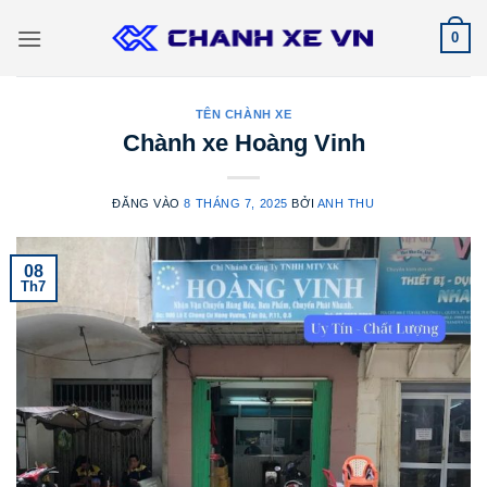
Bỏ
0
qua
nội
dung
TÊN CHÀNH XE
Chành xe Hoàng Vinh
ĐĂNG VÀO
8 THÁNG 7, 2025
BỞI
ANH THU
08
Th7