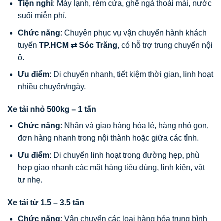
Tiện nghi
: Máy lạnh, rèm cửa, ghế ngả thoải mái, nước
suối miễn phí.
Chức năng
: Chuyên phục vụ vận chuyển hành khách
tuyến
TP.HCM ⇄ Sóc Trăng
, có hỗ trợ trung chuyển nội
ô.
Ưu điểm
: Di chuyển nhanh, tiết kiệm thời gian, linh hoạt
nhiều chuyến/ngày.
Xe tải nhỏ 500kg – 1 tấn
Chức năng
: Nhận và giao hàng hóa lẻ, hàng nhỏ gọn,
đơn hàng nhanh trong nội thành hoặc giữa các tỉnh.
Ưu điểm
: Di chuyển linh hoạt trong đường hẹp, phù
hợp giao nhanh các mặt hàng tiêu dùng, linh kiện, vật
tư nhẹ.
Xe tải từ 1.5 – 3.5 tấn
Chức năng
: Vận chuyển các loại hàng hóa trung bình