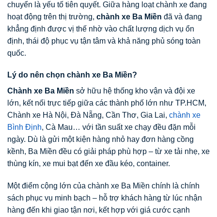
chuyển là yếu tố tiên quyết. Giữa hàng loạt chành xe đang
hoạt động trên thị trường,
chành xe Ba Miền
đã và đang
khẳng định được vị thế nhờ vào chất lượng dịch vụ ổn
định, thái độ phục vụ tận tâm và khả năng phủ sóng toàn
quốc.
Lý do nên chọn chành xe Ba Miền?
Chành xe Ba Miền
sở hữu hệ thống kho vận và đội xe
lớn, kết nối trực tiếp giữa các thành phố lớn như TP.HCM,
Chành xe Hà Nội, Đà Nẵng, Cần Thơ, Gia Lai,
chành xe
Bình Định
, Cà Mau… với tần suất xe chạy đều đặn mỗi
ngày. Dù là gửi một kiện hàng nhỏ hay đơn hàng cồng
kềnh, Ba Miền đều có giải pháp phù hợp – từ xe tải nhẹ, xe
thùng kín, xe mui bạt đến xe đầu kéo, container.
Một điểm cộng lớn của chành xe Ba Miền chính là chính
sách phục vụ minh bạch – hỗ trợ khách hàng từ lúc nhận
hàng đến khi giao tận nơi, kết hợp với giá cước cạnh