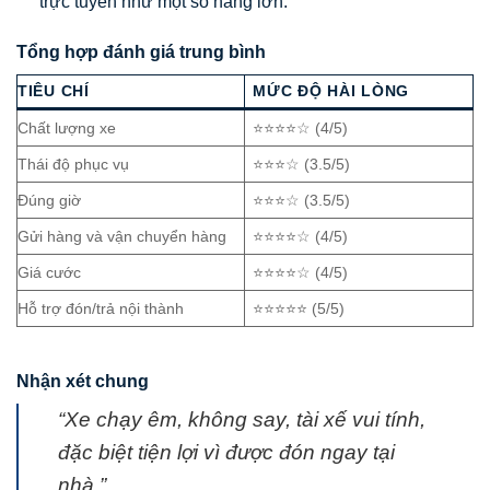
trực tuyến như một số hãng lớn.
Tổng hợp đánh giá trung bình
TIÊU CHÍ
MỨC ĐỘ HÀI LÒNG
Chất lượng xe
⭐⭐⭐⭐☆ (4/5)
Thái độ phục vụ
⭐⭐⭐☆ (3.5/5)
Đúng giờ
⭐⭐⭐☆ (3.5/5)
Gửi hàng và vận chuyển hàng
⭐⭐⭐⭐☆ (4/5)
Giá cước
⭐⭐⭐⭐☆ (4/5)
Hỗ trợ đón/trả nội thành
⭐⭐⭐⭐⭐ (5/5)
Nhận xét chung
“Xe chạy êm, không say, tài xế vui tính,
đặc biệt tiện lợi vì được đón ngay tại
nhà.”