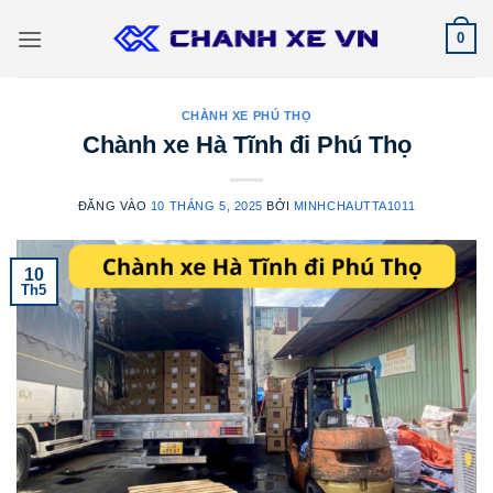
Bỏ
0
qua
nội
dung
CHÀNH XE PHÚ THỌ
Chành xe Hà Tĩnh đi Phú Thọ
ĐĂNG VÀO
10 THÁNG 5, 2025
BỞI
MINHCHAUTTA1011
10
Th5