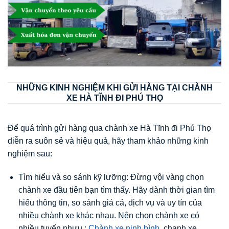
NHỮNG KINH NGHIỆM KHI GỬI HÀNG TẠI CHÀNH
XE HÀ TĨNH ĐI PHÚ THỌ
Để quá trình gửi hàng qua chành xe Hà Tĩnh đi Phú Thọ
diễn ra suôn sẻ và hiệu quả, hãy tham khảo những kinh
nghiệm sau:
Tìm hiểu và so sánh kỹ lưỡng: Đừng vội vàng chọn
chành xe đầu tiên bạn tìm thấy. Hãy dành thời gian tìm
hiểu thông tin, so sánh giá cả, dịch vụ và uy tín của
nhiều chành xe khác nhau. Nên chọn chành xe có
nhiều tuyến nhưu :
Chành xe ninh bình,
chanh xe