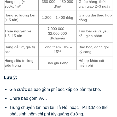
Hàng nhẹ (≤
350.000 – 450.000
Ghép hàng, thời
200kg/m³)
đ/m³
gian giao 2–3 ngày
Hàng số lượng lớn
Giá ưu đãi theo hợp
1.200 – 1.400 đ/kg
(≥ 5 tấn)
đồng
7.000.000 –
Thuê nguyên xe
Tùy loại xe và yêu
32.000.000
1,5–15 tấn
cầu giao nhận
đ/chuyến
Hàng dễ vỡ, giá trị
Cộng thêm 10% –
Bao bọc, đóng gói
cao
15%
kỹ càng
Hàng siêu trường,
Hỗ trợ khảo sát
Báo giá riêng
siêu trọng
miễn phí
Lưu ý:
Giá cước đã bao gồm phí bốc xếp cơ bản tại kho.
Chưa bao gồm VAT.
Trung chuyển tận nơi tại Hà Nội hoặc TP.HCM có thể
phát sinh thêm chi phí tùy quãng đường.