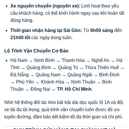
Xe nguyên chuyến (nguyên xe):
Linh hoạt theo yêu
cầu khách hàng, có thể khởi hành ngay sau khi hoàn tất
đóng hàng.
Thời gian nhận hàng tại Sài Gòn:
Từ
6h00 sáng
đến
21h00 tối
các ngày trong tuần.
Lộ Trình Vận Chuyển Cơ Bản
Hà Nam → Ninh Bình → Thanh Hóa → Nghệ An → Hà
Tĩnh → Quảng Bình → Quảng Trị → Thừa Thiên Huế →
Đà Nẵng → Quảng Nam → Quảng Ngãi → Bình Định
→ Phú Yên → Khánh Hòa → Ninh Thuận → Bình
Thuận → Đồng Nai →
TP. Hồ Chí Minh
.
Nhờ hệ thống đối tác kho bãi trải dài dọc quốc lộ 1A và đội
xe tải đa tải trọng, quá trình vận chuyển luôn được tối ưu
tuyến đường, đảm bảo tiết kiệm tối đa thời gian và chi phí.