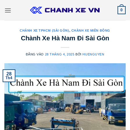
Bỏ
0
qua
nội
dung
CHÀNH XE TPHCM (SÀI GÒN)
,
CHÀNH XE MIỀN ĐÔNG
Chành Xe Hà Nam Đi Sài Gòn
ĐĂNG VÀO
28 THÁNG 4, 2025
BỞI
HUENGUYEN
28
Th4