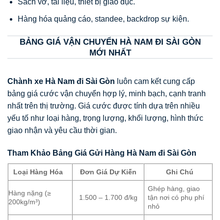
Sách vở, tài liệu, thiết bị giáo dục.
Hàng hóa quảng cáo, standee, backdrop sự kiện.
BẢNG GIÁ VẬN CHUYỂN HÀ NAM ĐI SÀI GÒN
MỚI NHẤT
Chành xe Hà Nam đi Sài Gòn
luôn cam kết cung cấp
bảng giá cước vận chuyển hợp lý, minh bạch, cạnh tranh
nhất trên thị trường. Giá cước được tính dựa trên nhiều
yếu tố như loại hàng, trọng lượng, khối lượng, hình thức
giao nhận và yêu cầu thời gian.
Tham Khảo Bảng Giá Gửi Hàng Hà Nam đi Sài Gòn
Loại Hàng Hóa
Đơn Giá Dự Kiến
Ghi Chú
Ghép hàng, giao
Hàng nặng (≥
1.500 – 1.700 đ/kg
tận nơi có phụ phí
200kg/m³)
nhỏ