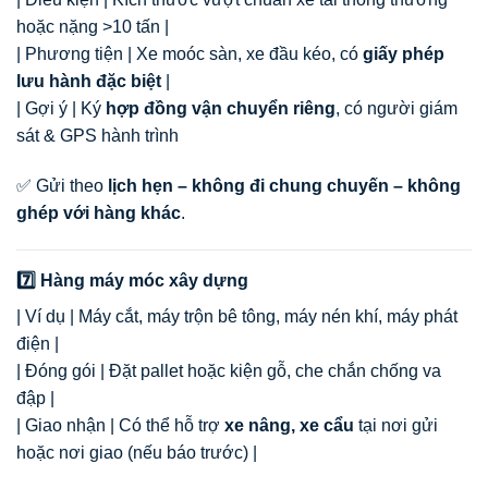
hoặc nặng >10 tấn |
| Phương tiện | Xe moóc sàn, xe đầu kéo, có
giấy phép
lưu hành đặc biệt
|
| Gợi ý | Ký
hợp đồng vận chuyển riêng
, có người giám
sát & GPS hành trình
✅ Gửi theo
lịch hẹn – không đi chung chuyến – không
ghép với hàng khác
.
7️⃣ Hàng máy móc xây dựng
| Ví dụ | Máy cắt, máy trộn bê tông, máy nén khí, máy phát
điện |
| Đóng gói | Đặt pallet hoặc kiện gỗ, che chắn chống va
đập |
| Giao nhận | Có thể hỗ trợ
xe nâng, xe cẩu
tại nơi gửi
hoặc nơi giao (nếu báo trước) |