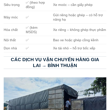
✅ (theo hợp
Siêu trọng
Xe moóc – cần giấy phép
đồng)
Gửi riêng hoặc ghép – có hỗ trợ
Máy móc
✅
nâng hạ
✅ (kèm
Hóa chất
Xe riêng – không ghép thực phẩm
MSDS)
Nội thất
✅
Bao xe hoặc ghép cồng kềnh
Dọn nhà
✅
Xe tải nhỏ – hỗ trợ bốc xếp
CÁC DỊCH VỤ VẬN CHUYỂN HÀNG GIA
LAI → BÌNH THUẬN