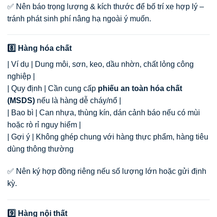
✅ Nên báo trọng lượng & kích thước để bố trí xe hợp lý –
tránh phát sinh phí nâng hạ ngoài ý muốn.
8️⃣ Hàng hóa chất
| Ví dụ | Dung môi, sơn, keo, dầu nhờn, chất lỏng công
nghiệp |
| Quy định | Cần cung cấp
phiếu an toàn hóa chất
(MSDS)
nếu là hàng dễ cháy/nổ |
| Bao bì | Can nhựa, thùng kín, dán cảnh báo nếu có mùi
hoặc rò rỉ nguy hiểm |
| Gợi ý | Không ghép chung với hàng thực phẩm, hàng tiêu
dùng thông thường
✅ Nên ký hợp đồng riêng nếu số lượng lớn hoặc gửi định
kỳ.
9️⃣ Hàng nội thất