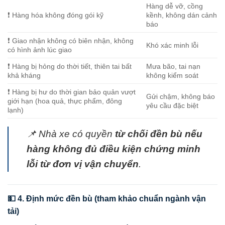
Hàng dễ vỡ, cồng
❗ Hàng hóa không đóng gói kỹ
kềnh, không dán cảnh
báo
❗ Giao nhận không có biên nhận, không
Khó xác minh lỗi
có hình ảnh lúc giao
❗ Hàng bị hỏng do thời tiết, thiên tai bất
Mưa bão, tai nạn
khả kháng
không kiểm soát
❗ Hàng bị hư do thời gian bảo quản vượt
Gửi chậm, không báo
giới hạn (hoa quả, thực phẩm, đông
yêu cầu đặc biệt
lạnh)
📌 Nhà xe có quyền
từ chối đền bù nếu
hàng không đủ điều kiện chứng minh
lỗi từ đơn vị vận chuyển
.
💵 4. Định mức đền bù (tham khảo chuẩn ngành vận
tải)