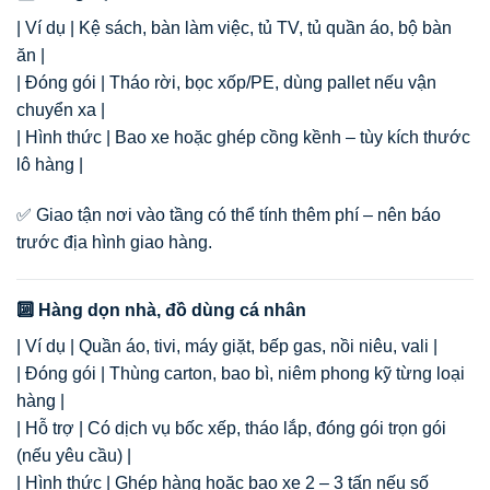
| Ví dụ | Kệ sách, bàn làm việc, tủ TV, tủ quần áo, bộ bàn
ăn |
| Đóng gói | Tháo rời, bọc xốp/PE, dùng pallet nếu vận
chuyển xa |
| Hình thức | Bao xe hoặc ghép cồng kềnh – tùy kích thước
lô hàng |
✅ Giao tận nơi vào tầng có thể tính thêm phí – nên báo
trước địa hình giao hàng.
🔟 Hàng dọn nhà, đồ dùng cá nhân
| Ví dụ | Quần áo, tivi, máy giặt, bếp gas, nồi niêu, vali |
| Đóng gói | Thùng carton, bao bì, niêm phong kỹ từng loại
hàng |
| Hỗ trợ | Có dịch vụ bốc xếp, tháo lắp, đóng gói trọn gói
(nếu yêu cầu) |
| Hình thức | Ghép hàng hoặc bao xe 2 – 3 tấn nếu số