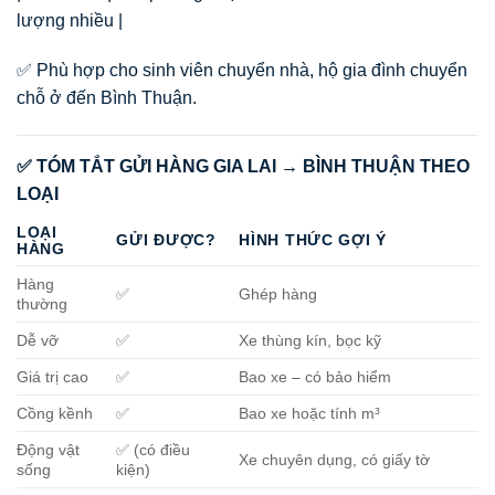
lượng nhiều |
✅ Phù hợp cho sinh viên chuyển nhà, hộ gia đình chuyển
chỗ ở đến Bình Thuận.
✅ TÓM TẮT GỬI HÀNG GIA LAI → BÌNH THUẬN THEO
LOẠI
LOẠI
GỬI ĐƯỢC?
HÌNH THỨC GỢI Ý
HÀNG
Hàng
✅
Ghép hàng
thường
Dễ vỡ
✅
Xe thùng kín, bọc kỹ
Giá trị cao
✅
Bao xe – có bảo hiểm
Cồng kềnh
✅
Bao xe hoặc tính m³
Động vật
✅ (có điều
Xe chuyên dụng, có giấy tờ
sống
kiện)