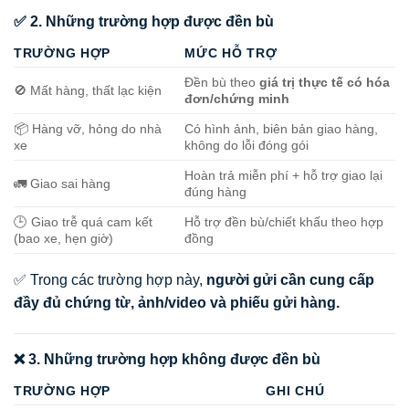
✅ 2. Những trường hợp được đền bù
TRƯỜNG HỢP
MỨC HỖ TRỢ
Đền bù theo
giá trị thực tế có hóa
🚫 Mất hàng, thất lạc kiện
đơn/chứng minh
📦 Hàng vỡ, hỏng do nhà
Có hình ảnh, biên bản giao hàng,
xe
không do lỗi đóng gói
Hoàn trả miễn phí + hỗ trợ giao lại
🚛 Giao sai hàng
đúng hàng
🕒 Giao trễ quá cam kết
Hỗ trợ đền bù/chiết khấu theo hợp
(bao xe, hẹn giờ)
đồng
✅ Trong các trường hợp này,
người gửi cần cung cấp
đầy đủ chứng từ, ảnh/video và phiếu gửi hàng.
❌ 3. Những trường hợp không được đền bù
TRƯỜNG HỢP
GHI CHÚ