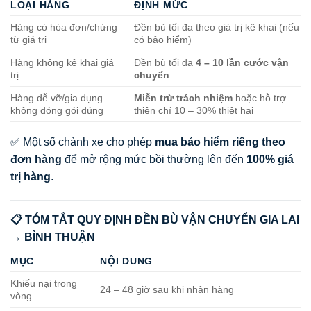
LOẠI HÀNG
ĐỊNH MỨC
Hàng có hóa đơn/chứng
Đền bù tối đa theo giá trị kê khai (nếu
từ giá trị
có bảo hiểm)
Hàng không kê khai giá
Đền bù tối đa
4 – 10 lần cước vận
trị
chuyển
Hàng dễ vỡ/gia dụng
Miễn trừ trách nhiệm
hoặc hỗ trợ
không đóng gói đúng
thiện chí 10 – 30% thiệt hại
✅ Một số chành xe cho phép
mua bảo hiểm riêng theo
đơn hàng
để mở rộng mức bồi thường lên đến
100% giá
trị hàng
.
📋 TÓM TẮT QUY ĐỊNH ĐỀN BÙ VẬN CHUYỂN GIA LAI
→ BÌNH THUẬN
MỤC
NỘI DUNG
Khiếu nại trong
24 – 48 giờ sau khi nhận hàng
vòng