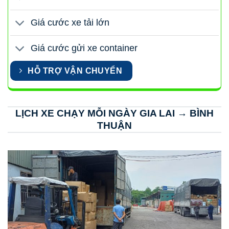
Giá cước xe tải lớn
Giá cước gửi xe container
HỖ TRỢ VẬN CHUYỂN
LỊCH XE CHẠY MỖI NGÀY GIA LAI → BÌNH
THUẬN