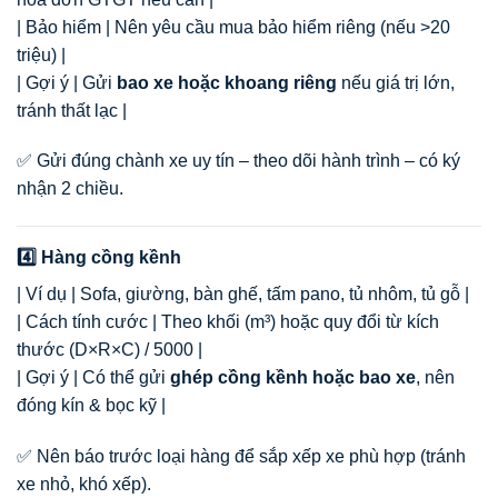
| Bảo hiểm | Nên yêu cầu mua bảo hiểm riêng (nếu >20
triệu) |
| Gợi ý | Gửi
bao xe hoặc khoang riêng
nếu giá trị lớn,
tránh thất lạc |
✅ Gửi đúng chành xe uy tín – theo dõi hành trình – có ký
nhận 2 chiều.
4️⃣ Hàng cồng kềnh
| Ví dụ | Sofa, giường, bàn ghế, tấm pano, tủ nhôm, tủ gỗ |
| Cách tính cước | Theo khối (m³) hoặc quy đổi từ kích
thước (D×R×C) / 5000 |
| Gợi ý | Có thể gửi
ghép cồng kềnh hoặc bao xe
, nên
đóng kín & bọc kỹ |
✅ Nên báo trước loại hàng để sắp xếp xe phù hợp (tránh
xe nhỏ, khó xếp).