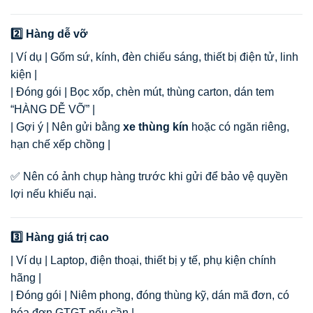
2️⃣ Hàng dễ vỡ
| Ví dụ | Gốm sứ, kính, đèn chiếu sáng, thiết bị điện tử, linh
kiện |
| Đóng gói | Bọc xốp, chèn mút, thùng carton, dán tem
“HÀNG DỄ VỠ” |
| Gợi ý | Nên gửi bằng
xe thùng kín
hoặc có ngăn riêng,
hạn chế xếp chồng |
✅ Nên có ảnh chụp hàng trước khi gửi để bảo vệ quyền
lợi nếu khiếu nại.
3️⃣ Hàng giá trị cao
| Ví dụ | Laptop, điện thoại, thiết bị y tế, phụ kiện chính
hãng |
| Đóng gói | Niêm phong, đóng thùng kỹ, dán mã đơn, có
hóa đơn GTGT nếu cần |