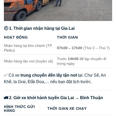
🕘 1. Thời gian nhận hàng tại Gia Lai
HOẠT ĐỘNG
THỜI GIAN
Nhận hàng tại kho chành (TP.
07h00 – 17h00
(Thứ 2 – Thứ 7)
Pleiku)
Trước
14h00
để kịp chuyến đi
Nhận hàng tận nơi (huyện xã)
trong ngày
✅ Có xe
trung chuyển đến lấy tận nơi
tại: Chư Sê, An
Khê, Ia Grai, Đắk Đoa,… nếu bạn đặt lịch trước.
🚛 2. Giờ xe khởi hành tuyến Gia Lai → Bình Thuận
HÌNH THỨC GỬI
THỜI GIAN XE CHẠY
HÀNG