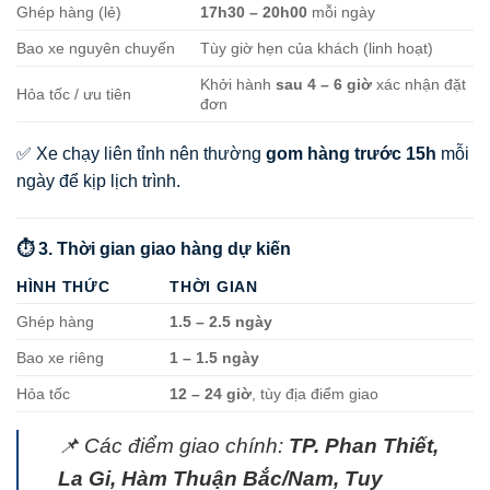
Ghép hàng (lẻ)
17h30 – 20h00
mỗi ngày
Bao xe nguyên chuyến
Tùy giờ hẹn của khách (linh hoạt)
Khởi hành
sau 4 – 6 giờ
xác nhận đặt
Hỏa tốc / ưu tiên
đơn
✅ Xe chạy liên tỉnh nên thường
gom hàng trước 15h
mỗi
ngày để kịp lịch trình.
⏱️ 3. Thời gian giao hàng dự kiến
HÌNH THỨC
THỜI GIAN
Ghép hàng
1.5 – 2.5 ngày
Bao xe riêng
1 – 1.5 ngày
Hỏa tốc
12 – 24 giờ
, tùy địa điểm giao
📌 Các điểm giao chính:
TP. Phan Thiết,
La Gi, Hàm Thuận Bắc/Nam, Tuy