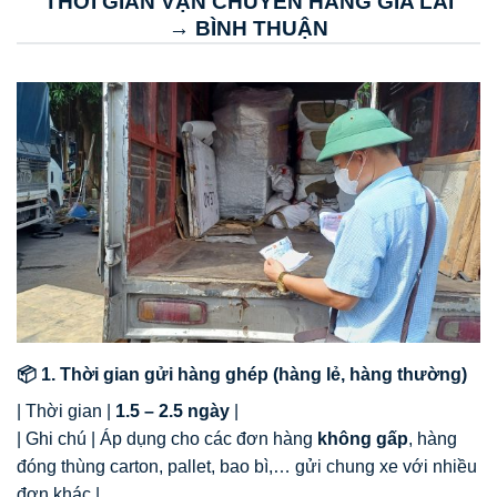
THỜI GIAN VẬN CHUYỂN HÀNG GIA LAI
→ BÌNH THUẬN
📦 1. Thời gian gửi hàng ghép (hàng lẻ, hàng thường)
| Thời gian |
1.5 – 2.5 ngày
|
| Ghi chú | Áp dụng cho các đơn hàng
không gấp
, hàng
đóng thùng carton, pallet, bao bì,… gửi chung xe với nhiều
đơn khác |