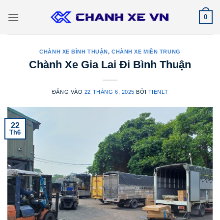
Bỏ
0
qua
nội
dung
CHÀNH XE BÌNH THUẬN
,
CHÀNH XE MIỀN TRUNG
Chành Xe Gia Lai Đi Bình Thuận
ĐĂNG VÀO
22 THÁNG 6, 2025
BỞI
TIENLT
22
Th6