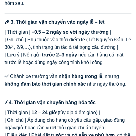
hôm sau.
🎉 3. Thời gian vận chuyển vào ngày lễ – tết
| Thời gian |
+0.5 – 2 ngày so với ngày thường
|
| Ghi chú | Phụ thuộc vào thời điểm lễ (Tết Nguyên Đán, Lễ
30/4, 2/9,…), tình trạng ùn tắc & tải trọng cầu đường |
| Lưu ý | Nên gửi
trước 2–3 ngày
nếu cần hàng có mặt
trước lễ hoặc đúng ngày công trình khởi công
✅ Chành xe thường vẫn
nhận hàng trong lễ
, nhưng
không đảm bảo thời gian chính xác
như ngày thường.
⚡ 4. Thời gian vận chuyển hàng hỏa tốc
| Thời gian |
12 – 24 giờ
(tùy địa điểm giao) |
| Ghi chú | Áp dụng cho hàng có yêu cầu gấp, giao đúng
ngày/giờ hoặc cần vượt thời gian chuẩn tuyến |
| Điều kiện | Phải
đặt trước
và
có sẵn xe phù hợp
, có thể