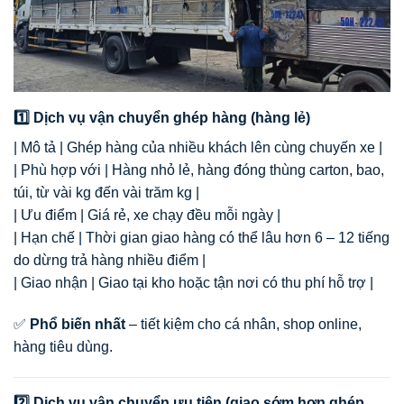
1️⃣ Dịch vụ vận chuyển ghép hàng (hàng lẻ)
| Mô tả | Ghép hàng của nhiều khách lên cùng chuyến xe |
| Phù hợp với | Hàng nhỏ lẻ, hàng đóng thùng carton, bao,
túi, từ vài kg đến vài trăm kg |
| Ưu điểm | Giá rẻ, xe chạy đều mỗi ngày |
| Hạn chế | Thời gian giao hàng có thể lâu hơn 6 – 12 tiếng
do dừng trả hàng nhiều điểm |
| Giao nhận | Giao tại kho hoặc tận nơi có thu phí hỗ trợ |
✅
Phổ biến nhất
– tiết kiệm cho cá nhân, shop online,
hàng tiêu dùng.
2️⃣ Dịch vụ vận chuyển ưu tiên (giao sớm hơn ghép