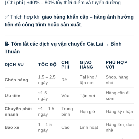
| Chi phí | +40% – 80% tùy thời điểm và tuyến đường
✅ Thích hợp khi
giao hàng khẩn cấp – hàng ảnh hưởng
tiến độ công trình hoặc sản xuất.
📝 Tóm tắt các dịch vụ vận chuyển Gia Lai → Bình
Thuận
CHI
GIAO
PHÙ HỢP
DỊCH VỤ
TỐC ĐỘ
PHÍ
HÀNG
VỚI
1.5 – 2.5
Tại kho /
Shop, hàng
Ghép hàng
Rẻ
ngày
tận nơi
nhỏ
~1.5
Hàng cần đi
Ưu tiên
Vừa
Tận nơi
ngày
sớm
Chuyển phát
~1 – 1.5
Trung
Hẹn giờ
Hàng ký nhận
nhanh
ngày
bình
1 – 1.5
Hàng lớn, dọn
Bao xe
Cao
Linh hoạt
ngày
nhà