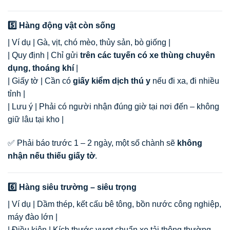
5️⃣ Hàng động vật còn sống
| Ví dụ | Gà, vịt, chó mèo, thủy sản, bò giống |
| Quy định | Chỉ gửi
trên các tuyến có xe thùng chuyên
dụng, thoáng khí
|
| Giấy tờ | Cần có
giấy kiểm dịch thú y
nếu đi xa, đi nhiều
tỉnh |
| Lưu ý | Phải có người nhận đúng giờ tại nơi đến – không
giữ lâu tại kho |
✅ Phải báo trước 1 – 2 ngày, một số chành sẽ
không
nhận nếu thiếu giấy tờ
.
6️⃣ Hàng siêu trường – siêu trọng
| Ví dụ | Dầm thép, kết cấu bê tông, bồn nước công nghiệp,
máy đào lớn |
| Điều kiện | Kích thước vượt chuẩn xe tải thông thường