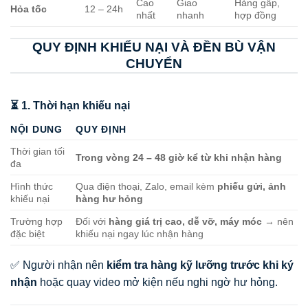
Cao
Giao
Hàng gấp,
Hỏa tốc
12 – 24h
nhất
nhanh
hợp đồng
QUY ĐỊNH KHIẾU NẠI VÀ ĐỀN BÙ VẬN
CHUYỂN
⏳ 1. Thời hạn khiếu nại
NỘI DUNG
QUY ĐỊNH
Thời gian tối
Trong vòng 24 – 48 giờ kể từ khi nhận hàng
đa
Hình thức
Qua điện thoại, Zalo, email kèm
phiếu gửi, ảnh
khiếu nại
hàng hư hỏng
Trường hợp
Đối với
hàng giá trị cao, dễ vỡ, máy móc
→ nên
đặc biệt
khiếu nại ngay lúc nhận hàng
✅ Người nhận nên
kiểm tra hàng kỹ lưỡng trước khi ký
nhận
hoặc quay video mở kiện nếu nghi ngờ hư hỏng.