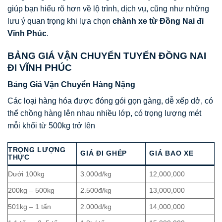
giúp bạn hiểu rõ hơn về lộ trình, dịch vụ, cũng như những
lưu ý quan trọng khi lựa chọn
chành xe từ Đồng Nai đi
Vĩnh Phúc
.
BẢNG GIÁ VẬN CHUYỂN TUYẾN ĐỒNG NAI
ĐI VĨNH PHÚC
Bảng Giá Vận Chuyển Hàng Nặng
Các loại hàng hóa được đóng gói gọn gàng, dễ xếp dở, có
thể chồng hàng lên nhau nhiều lớp, có trọng lượng mét
mỗi khối từ 500kg trở lên
TRỌNG LƯỢNG
GIÁ ĐI GHÉP
GIÁ BAO XE
THỰC
Dưới 100kg
3.000đ/kg
12,000,000
200kg – 500kg
2.500đ/kg
13,000,000
501kg – 1 tấn
2.000đ/kg
14,000,000