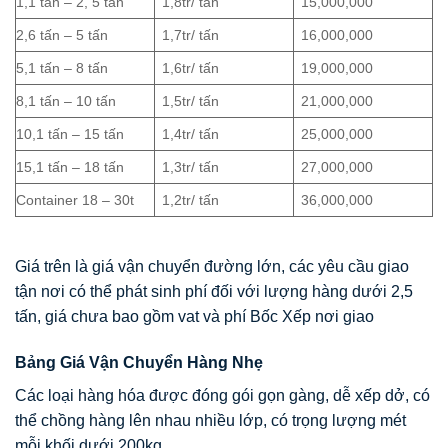
1,1 tấn – 2, 5 tấn
1,8tr/ tấn
15,000,000
2,6 tấn – 5 tấn
1,7tr/ tấn
16,000,000
5,1 tấn – 8 tấn
1,6tr/ tấn
19,000,000
8,1 tấn – 10 tấn
1,5tr/ tấn
21,000,000
10,1 tấn – 15 tấn
1,4tr/ tấn
25,000,000
15,1 tấn – 18 tấn
1,3tr/ tấn
27,000,000
Container 18 – 30t
1,2tr/ tấn
36,000,000
Giá trên là giá vận chuyển đường lớn, các yêu cầu giao
tận nơi có thể phát sinh phí đối với lượng hàng dưới 2,5
tấn, giá chưa bao gồm vat và phí Bốc Xếp nơi giao
Bảng Giá Vận Chuyển Hàng Nhẹ
Các loại hàng hóa được đóng gói gọn gàng, dễ xếp dở, có
thể chồng hàng lên nhau nhiều lớp, có trọng lượng mét
mỗi khối dưới 200kg