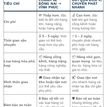
CHÀNH XE
GỬI QUA ĐƠN VỊ
TIÊU CHÍ
ĐỒNG NAI ➝
CHUYỂN PHÁT
VĨNH PHÚC
NHANH
💸
Thấp hơn
, đặc
💰
Cao hơn
, đặc
biệt là đối với hàng
biệt khi gửi hàng
Chi phí
lớn, hàng nặng
cồng kềnh hoặc
hoặc hàng ghép.
trọng lượng lớn.
⏳
3 – 5 ngày
, thời
⚡
1 – 2 ngày
,
Thời gian vận
gian có thể linh
chuyển phát nhanh,
chuyển
hoạt hơn tùy yêu
phù hợp với hàng
cầu.
nhỏ, gấp.
📦
Hàng cồng
📦
Hàng nhỏ gọn,
Loại hàng hóa phù
kềnh, hàng nặng
,
quan trọng
: tài liệu,
hợp
hàng công nghiệp,
thư từ, hàng hóa có
nội thất.
giá trị nhỏ.
🚚
Giao nhận tại
📬
Giao tận nơi
Hình thức giao
kho hoặc tận nơi
cho khách hàng và
nhận
(có thể yêu cầu
nhận tại địa chỉ gần
phụ phí).
nhất.
🔒
Bảo vệ tốt
với
🛡️
Bảo vệ an toàn
các loại hàng có
nhưng không phù
Đảm bảo an toàn