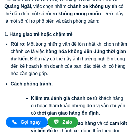
Quảng Ngãi
, việc chọn nhầm
chành xe không uy tín
có
thể dẫn đến một số
rủi ro không mong muốn
. Dưới đây
là một số rủi ro phổ biến và cách phòng tránh:
1. Hàng giao trễ hoặc chậm trễ
Rủi ro:
Một trong những vấn đề lớn nhất khi chọn nhầm
chành xe là việc
hàng hóa không đến đúng thời gian
dự kiến
. Điều này có thể gây ảnh hưởng nghiêm trọng
đến kế hoạch kinh doanh của bạn, đặc biệt khi có hàng
hóa cần giao gấp.
Cách phòng tránh:
Kiểm tra đánh giá chành xe
từ khách hàng
cũ hoặc tham khảo những đơn vị vận chuyển
có
thời gian giao hàng ổn định
.
📞
💬
Gọi ngay
Zalo
Hỏi kỹ về thời gian giao hàng
và có
cam kết
về tiến độ
từ chành xe, đồng thời theo dõi