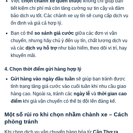
Việc
chọn chành xe quen thuộc
không chỉ giúp bạn
tiết kiệm chi phí mà còn tăng cường sự tin cậy và đảm
bảo dịch vụ tốt. Các chành xe uy tín sẽ cung cấp dịch vụ
ổn định và giá cả hợp lý.
Bạn có thể
so sánh giá cước
giữa các đơn vị vận
chuyển, nhưng hãy chú ý đến uy tín, chất lượng dịch vụ
và các
dịch vụ hỗ trợ
như bảo hiểm, theo dõi vị trí, hay
khuyến mãi.
4. Chọn thời điểm gửi hàng hợp lý
Gửi hàng vào ngày đầu tuần
sẽ giúp bạn tránh được
tình trạng tăng giá cước vào cuối tuần khi nhu cầu giao
hàng cao. Ngoài ra, tránh các
ngày lễ
và
thời gian cao
điểm
khi giá vận chuyển có thể bị đội lên đáng kể.
Một số rủi ro khi chọn nhầm chành xe – Cách
phòng tránh
Khi chọn dịch vụ vận chuyển hàng hóa từ
Cần Thơ ra