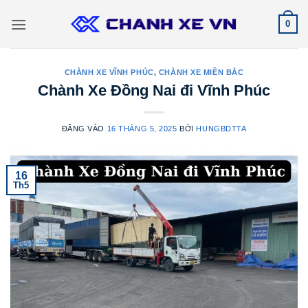
Bỏ
0
qua
nội
dung
CHÀNH XE VĨNH PHÚC
,
CHÀNH XE MIỀN BẮC
Chành Xe Đồng Nai đi Vĩnh Phúc
ĐĂNG VÀO
16 THÁNG 5, 2025
BỞI
HUNGBDTTA
16
Th5