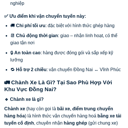
nghiệp
✅ Ưu điểm khi vận chuyển tuyến này:
🚚
Chi phí tối ưu
: đặc biệt với hình thức ghép hàng
📆
Chủ động thời gian
: giao – nhận linh hoạt, có thể
giao tận nơi
🔒
An toàn cao
: hàng được đóng gói và sắp xếp kỹ
lưỡng
🔁
Hỗ trợ 2 chiều
: vận chuyển Đồng Nai ↔ Vĩnh Phúc
🚛 Chành Xe Là Gì? Tại Sao Phù Hợp Với
Khu Vực Đồng Nai?
🔹 Chành xe là gì?
Chành xe
(hay còn gọi là
bãi xe, điểm trung chuyển
hàng hóa
) là hình thức vận chuyển hàng hoá
bằng xe tải
tuyến cố định
, chuyên nhận
hàng ghép
(gửi chung xe)