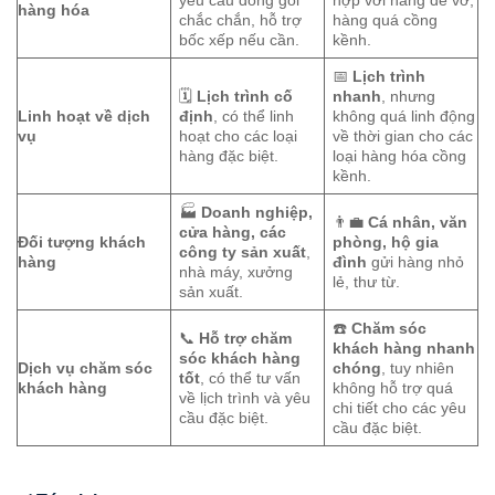
yêu cầu đóng gói
hợp với hàng dễ vỡ,
hàng hóa
chắc chắn, hỗ trợ
hàng quá cồng
bốc xếp nếu cần.
kềnh.
📅
Lịch trình
🗓️
Lịch trình cố
nhanh
, nhưng
Linh hoạt về dịch
định
, có thể linh
không quá linh động
vụ
hoạt cho các loại
về thời gian cho các
hàng đặc biệt.
loại hàng hóa cồng
kềnh.
🏭
Doanh nghiệp,
👨‍💼
Cá nhân, văn
cửa hàng, các
Đối tượng khách
phòng, hộ gia
công ty sản xuất
,
hàng
đình
gửi hàng nhỏ
nhà máy, xưởng
lẻ, thư từ.
sản xuất.
☎️
Chăm sóc
📞
Hỗ trợ chăm
khách hàng nhanh
sóc khách hàng
Dịch vụ chăm sóc
chóng
, tuy nhiên
tốt
, có thể tư vấn
khách hàng
không hỗ trợ quá
về lịch trình và yêu
chi tiết cho các yêu
cầu đặc biệt.
cầu đặc biệt.