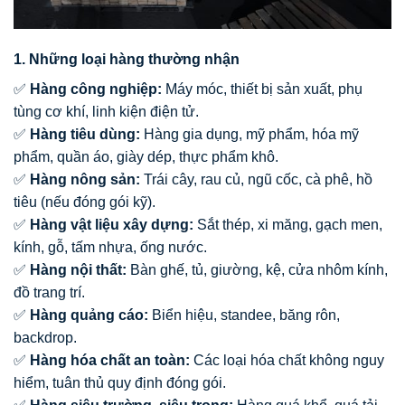
1. Những loại hàng thường nhận
✅
Hàng công nghiệp:
Máy móc, thiết bị sản xuất, phụ
tùng cơ khí, linh kiện điện tử.
✅
Hàng tiêu dùng:
Hàng gia dụng, mỹ phẩm, hóa mỹ
phẩm, quần áo, giày dép, thực phẩm khô.
✅
Hàng nông sản:
Trái cây, rau củ, ngũ cốc, cà phê, hồ
tiêu (nếu đóng gói kỹ).
✅
Hàng vật liệu xây dựng:
Sắt thép, xi măng, gạch men,
kính, gỗ, tấm nhựa, ống nước.
✅
Hàng nội thất:
Bàn ghế, tủ, giường, kệ, cửa nhôm kính,
đồ trang trí.
✅
Hàng quảng cáo:
Biển hiệu, standee, băng rôn,
backdrop.
✅
Hàng hóa chất an toàn:
Các loại hóa chất không nguy
hiểm, tuân thủ quy định đóng gói.