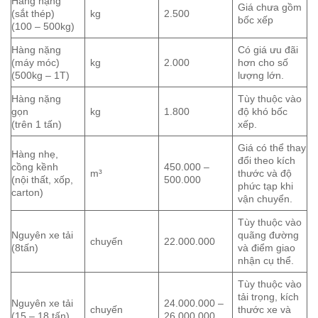
Hàng nặng
Giá chưa gồm
(sắt thép)
kg
2.500
bốc xếp
(100 – 500kg)
Hàng nặng
Có giá ưu đãi
(máy móc)
kg
2.000
hơn cho số
(500kg – 1T)
lượng lớn.
Hàng nặng
Tùy thuộc vào
gọn
kg
1.800
độ khó bốc
(trên 1 tấn)
xếp.
Giá có thể thay
Hàng nhẹ,
đổi theo kích
cồng kềnh
450.000 –
m³
thước và độ
(nội thất, xốp,
500.000
phức tạp khi
carton)
vận chuyển.
Tùy thuộc vào
Nguyên xe tải
quãng đường
chuyến
22.000.000
(8tấn)
và điểm giao
nhận cụ thể.
Tùy thuộc vào
tải trọng, kích
Nguyên xe tải
24.000.000 –
chuyến
thước xe và
(15 – 18 tấn)
26.000.000