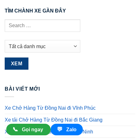
TÌM CHÀNH XE GẦN ĐÂY
BÀI VIẾT MỚI
Xe Chở Hàng Từ Đồng Nai đi Vĩnh Phúc
Xe tải Chở Hàng Từ Đồng Nai đi Bắc Giang
📞
💬
Gọi ngay
Zalo
Xe Chở Hàng Từ Đồng Nai đi Bắc Ninh