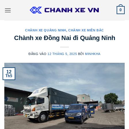
Bỏ
0
qua
nội
dung
CHÀNH XE QUẢNG NINH
,
CHÀNH XE MIỀN BẮC
Chành xe Đồng Nai đi Quảng Ninh
ĐĂNG VÀO
12 THÁNG 5, 2025
BỞI
MINHKHA
12
Th5