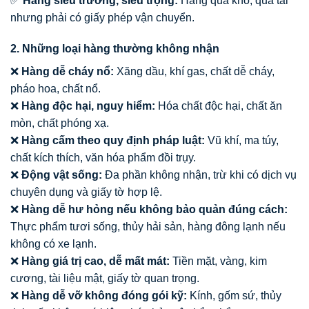
✅
Hàng siêu trường, siêu trọng:
Hàng quá khổ, quá tải
nhưng phải có giấy phép vận chuyển.
2. Những loại hàng thường không nhận
❌
Hàng dễ cháy nổ:
Xăng dầu, khí gas, chất dễ cháy,
pháo hoa, chất nổ.
❌
Hàng độc hại, nguy hiểm:
Hóa chất độc hại, chất ăn
mòn, chất phóng xạ.
❌
Hàng cấm theo quy định pháp luật:
Vũ khí, ma túy,
chất kích thích, văn hóa phẩm đồi trụy.
❌
Động vật sống:
Đa phần không nhận, trừ khi có dịch vụ
chuyên dụng và giấy tờ hợp lệ.
❌
Hàng dễ hư hỏng nếu không bảo quản đúng cách:
Thực phẩm tươi sống, thủy hải sản, hàng đông lạnh nếu
không có xe lạnh.
❌
Hàng giá trị cao, dễ mất mát:
Tiền mặt, vàng, kim
cương, tài liệu mật, giấy tờ quan trọng.
❌
Hàng dễ vỡ không đóng gói kỹ:
Kính, gốm sứ, thủy